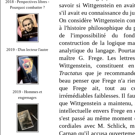
2018 - Perspectives libres -
savoir si Wittgenstein en ava
Pourquoi combattre ?
s'il avait eu connaissance du 
On considère Wittgenstein co
à l'histoire philosophique d
de l'impossibilité du fo
construction de la logique ma
analytique du langage. Pourtan
2019 - D'un lecteur l'autre
maître G. Frege. Les lettr
Wittgenstein, constituent e
Tractatus
que je recommande 
beau penser que Frege n'a ri
que Frege ait, tout au co
2019 - Hommes et
irrémédiables faiblesses. Il fa
engrenages
que Wittgenstein a maintenu, 
intellectuelle envers Frege en 
s'est passé au même moment c
cordiales avec M. Schlick, m
Carnap qu'il accusa ouverteme