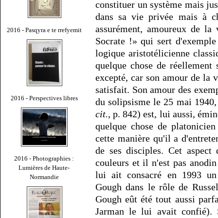
constituer un système mais j
dans sa vie privée mais à cha
assurément, amoureux de la v
2016 - Pasqyra e te rrefyemit
Socrate !» qui sert d'exemple
logique aristotélicienne class
quelque chose de réellement 
excepté, car son amour de la vé
satisfait. Son amour des exemp
2016 - Perspectives libres
du solipsisme le 25 mai 1940, 
cit.
, p. 842) est, lui aussi, é
quelque chose de platonicien 
cette manière qu'il a d'entret
de ses disciples. Cet aspect
2016 - Photographies :
couleurs et il n'est pas anodi
Lumières de Haute-
lui ait consacré en 1993 un
Normandie
Gough dans le rôle de Russell
Gough eût été tout aussi parfa
Jarman le lui avait confié).