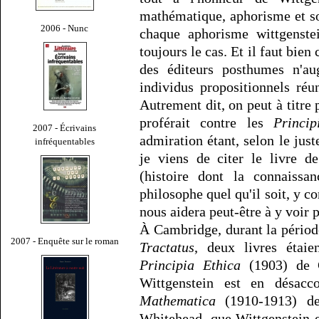
mathématique, aphorisme et sou
2006 - Nunc
chaque aphorisme wittgenstein
toujours le cas. Et il faut bie
des éditeurs posthumes n'au
individus propositionnels réu
Autrement dit, on peut à titre 
proférait contre les
Princip
2007 - Écrivains
admiration étant, selon le jus
infréquentables
je viens de citer le livre d
(histoire dont la connaissa
philosophe quel qu'il soit, y c
nous aidera peut-être à y voir p
À Cambridge, durant la période
2007 - Enquête sur le roman
Tractatus
, deux livres étai
Principia Ethica
(1903) de 
Wittgenstein est en désacc
Mathematica
(1910-1913) de
Whitehead, que Wittgenstein e