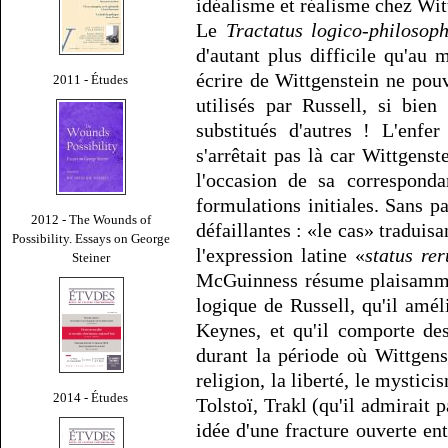
idéalisme et réalisme chez Wit
Le
Tractatus logico-philosoph
d'autant plus difficile qu'au
écrire de Wittgenstein ne pouv
2011 - Études
utilisés par Russell, si bien
substitués d'autres ! L'enfe
s'arrêtait pas là car Wittgens
l'occasion de sa corresponda
formulations initiales. Sans pa
2012 - The Wounds of
défaillantes : «le cas» traduis
Possibility. Essays on George
l'expression latine «
status re
Steiner
McGuinness résume plaisammen
logique de Russell, qu'il amél
Keynes, et qu'il comporte de
durant la période où Wittgenst
religion, la liberté, le mystici
2014 - Études
Tolstoï, Trakl (qu'il admirait 
idée d'une fracture ouverte e