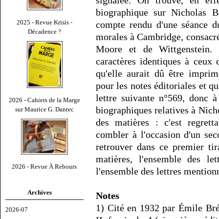
signalée. On trouve, en ef
biographique sur Nicholas Ba
2025 - Revue Krisis -
compte rendu d'une séance d
Décadence ?
morales à Cambridge, consacré
Moore et de Wittgenstein.
caractères identiques à ceux
qu'elle aurait dû être imprim
pour les notes éditoriales et qu'
lettre suivante n°569, donc à
2026 - Cahiers de la Marge
biographiques relatives à Nich
sur Maurice G. Dantec
des matières : c'est regrett
combler à l'occasion d'un seco
retrouver dans ce premier tir
matières, l'ensemble des let
2026 - Revue À Rebours
l'ensemble des lettres mentionn
Archives
Notes
1) Cité en 1932 par Émile Br
2026-07