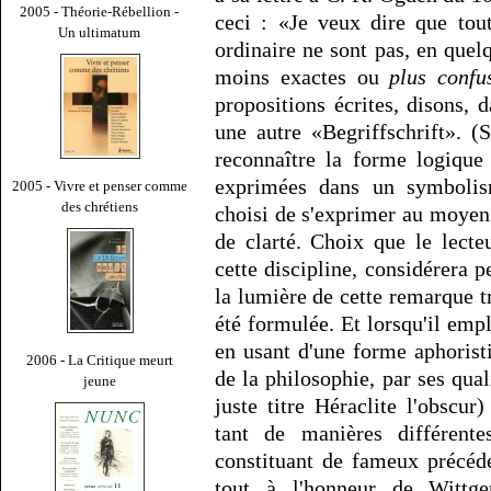
2005 - Théorie-Rébellion -
ceci : «Je veux dire que tou
Un ultimatum
ordinaire ne sont pas, en quel
moins exactes ou
plus confu
propositions écrites, disons,
une autre «Begriffschrift». (
reconnaître la forme logique 
exprimées dans un symbolism
2005 - Vivre et penser comme
des chrétiens
choisi de s'exprimer au moyen
de clarté. Choix que le lect
cette discipline, considérera 
la lumière de cette remarque tr
été formulée. Et lorsqu'il empl
en usant d'une forme aphoristi
2006 - La Critique meurt
de la philosophie, par ses qua
jeune
juste titre Héraclite l'obscur
tant de manières différente
constituant de fameux précéde
tout à l'honneur de Wittgen