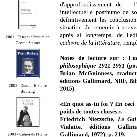
d'approfondissement de – 
intellectuelle posthume de so
définitivement les conclusion
situation. Je remercie à nouve
après si longtemps, de l'éd
2001 - Essai sur l'œuvre de
cadavre de la littérature
, remp
George Steiner
Notes de lecture sur : Lu
philosophique 1911-1951
(po
Brian McGuinness, traduct
éditions Gallimard, NRF, Bi
2002 - Dossier H Pierre
2015).
Boutang
«En quoi as-tu foi ? En ceci
poids de toutes choses.»
Friedrich Nietzsche,
Le Gai
Vialatte, éditions Galli
Gallimard, 1972), p. 219.
2003 - Cahier de l'Herne