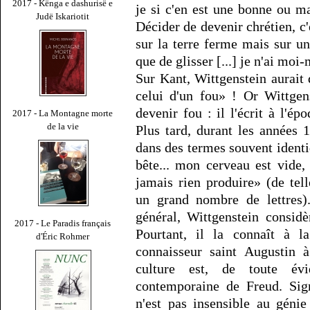
2017 - Kënga e dashurisë e
je si c'en est une bonne ou ma
Judë Iskariotit
Décider de devenir chrétien, 
sur la terre ferme mais sur un
que de glisser [...] je n'ai mo
Sur Kant, Wittgenstein aurait 
celui d'un fou» ! Or Wittgen
devenir fou : il l'écrit à l'é
2017 - La Montagne morte
de la vie
Plus tard, durant les années 
dans des termes souvent identiq
bête... mon cerveau est vide, 
jamais rien produire» (de tel
un grand nombre de lettres).
général, Wittgenstein considè
2017 - Le Paradis français
Pourtant, il la connaît à l
d'Éric Rohmer
connaisseur saint Augustin
culture est, de toute évi
contemporaine de Freud. Sign
n'est pas insensible au géni