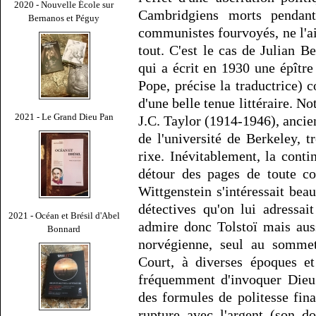
2020 - Nouvelle École sur
Cambridgiens morts pendant
Bernanos et Péguy
communistes fourvoyés, ne l'a
tout. C'est le cas de Julian B
qui a écrit en 1930 une épître
Pope, précise la traductrice) c
d'une belle tenue littéraire. N
2021 - Le Grand Dieu Pan
J.C. Taylor (1914-1946), ancie
de l'université de Berkeley, 
rixe. Inévitablement, la cont
détour des pages de toute co
Wittgenstein s'intéressait bea
détectives qu'on lui adressai
2021 - Océan et Brésil d'Abel
admire donc Tolstoï mais au
Bonnard
norvégienne, seul au somme
Court, à diverses époques et
fréquemment d'invoquer Dieu d
des formules de politesse fin
rupture avec l'argent (son do