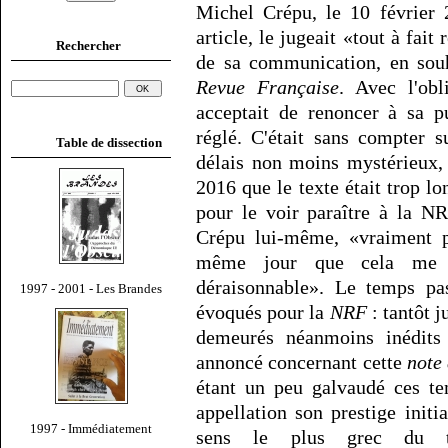
Michel Crépu, le 10 février 2
article, le jugeait «tout à fa
Rechercher
de sa communication, en souh
Revue Française
. Avec l'ob
acceptait de renoncer à sa pu
réglé. C'était sans compter 
Table de dissection
délais non moins mystérieux,
2016 que le texte était trop lo
pour le voir paraître à la NR
Crépu lui-même, «vraiment pa
même jour que cela me s
déraisonnable». Le temps pas
1997 - 2001 - Les Brandes
évoqués pour la
NRF
: tantôt j
demeurés néanmoins inédits 
annoncé concernant cette
note 
étant un peu galvaudé ces te
appellation son prestige initi
1997 - Immédiatement
sens le plus grec du 