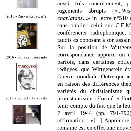
aussi, très concrètement, p
jugements abrupts («...
Wis
2016 - Raskar Kapac, n°2
charlatans
...» in lettre n°51
sans oublier celui sur C.E.M
conférencier radiophonique,
taudis «s'opposant à son assai
Sur la position de Wittgens
correspondance apporte un éc
2016 - Trois cent soixante
parfois, dans certaines noti
rédigées, que Wittgenstein ét
Guerre mondiale. Outre que «c
en raison des différences théo
variétés du christianisme q
protestantisme réformé et l'o
2017 - Collectif Tarkovski
tenir compte du fait que la le
7 avril 1944 (pp. 791-792)
affirmation : «[...] Apprendre 
romaine est en effet une nouv