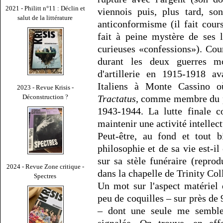
2021 - Philitt n°11 : Déclin et
viennois puis, plus tard, so
salut de la littérature
anticonformisme (il fait cour
fait à peine mystère de ses 
curieuses «confessions»). Cou
durant les deux guerres mo
d'artillerie en 1915-1918 av
Italiens à Monte Cassino o
2023 - Revue Krisis -
Déconstruction ?
Tractatus
, comme membre du pe
1943-1944. La lutte finale c
maintenir une activité intellect
Peut-être, au fond et tout 
philosophie et de sa vie est-il
sur sa stèle funéraire (reprod
2024 - Revue Zone critique -
dans la chapelle de Trinity Col
Spectres
Un mot sur l'aspect matériel d
peu de coquilles – sur près de
– dont une seule me semble 