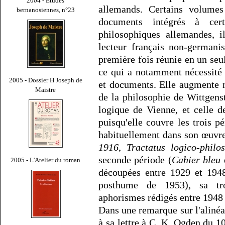
2004 - Études
allemands. Certains volumes
bernanosiennes, n°23
documents intégrés à cer
philosophiques allemandes, i
lecteur français non-germani
première fois réunie en un seu
ce qui a notamment nécessité 
2005 - Dossier H Joseph de
et documents. Elle augmente n
Maistre
de la philosophie de Wittgenst
logique de Vienne, et celle de
puisqu'elle couvre les trois p
habituellement dans son œuvre
1916
,
Tractatus logico-philo
seconde période (
Cahier bleu
2005 - L'Atelier du roman
découpées entre 1929 et 194
posthume de 1953), sa tr
aphorismes rédigés entre 1948 
Dans une remarque sur l'aliné
à sa lettre à C. K. Ogden du 1