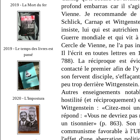
2019 - La Mort du fer
profond embarras car il s'ag
Vienne. Je recommande de li
Schlick, Carnap et Wittgenste
insiste, lui qui est autrichie
Guerre mondiale et qui vit à
Cercle de Vienne, ne l'a pas in
2019 - Le temps des livres est
Il l'écrit en toutes lettres e
passé
788). La réciproque est évi
contacté le premier afin de l'
son fervent disciple, s'effaça
peu trop derrière Wittgenstein.
Autres enseignements notab
2020 - L'Impostura
hostilité (et réciproquement) 
Wittgenstein : «Citez-moi u
répond : «Vous ne devriez pas 
un tisonnier» (p. 863). Son 
communisme favorable à l'URS
l'effet d'une aberration polit