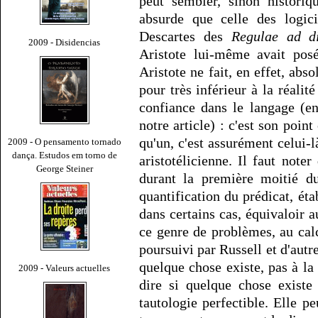
peut sembler, sinon histori
absurde que celle des logic
Descartes des
Regulae ad di
2009 - Disidencias
Aristote lui-même avait posé
Aristote ne fait, en effet, ab
pour très inférieur à la réalit
confiance dans le langage (en
notre article) : c'est son poin
qu'un, c'est assurément celui-là
2009 - O pensamento tornado
dança. Estudos em torno de
aristotélicienne. Il faut note
George Steiner
durant la première moitié du
quantification du prédicat, éta
dans certains cas, équivaloir a
ce genre de problèmes, au cal
poursuivi par Russell et d'autre
quelque chose existe, pas à l
2009 - Valeurs actuelles
dire si quelque chose existe
tautologie perfectible. Elle p