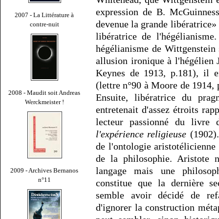
expression de B. McGuinness.
2007 - La Littérature à
devenue la grande libératrice» 
contre-nuit
libératrice de l'hégélianisme
hégélianisme de Wittgenstein s
allusion ironique à l'hégélien
Keynes de 1913, p.181), il e
(lettre n°90 à Moore de 1914, 
2008 - Maudit soit Andreas
Ensuite, libératrice du prag
Werckmeister !
entretenait d'assez étroits rap
lecteur passionné du livre
l'expérience religieuse
(1902). 
de l'ontologie aristotélicienne
de la philosophie. Aristote 
langage mais une philosop
2009 - Archives Bernanos
n°11
constitue que la dernière s
semble avoir décidé de refa
d'ignorer la construction méta