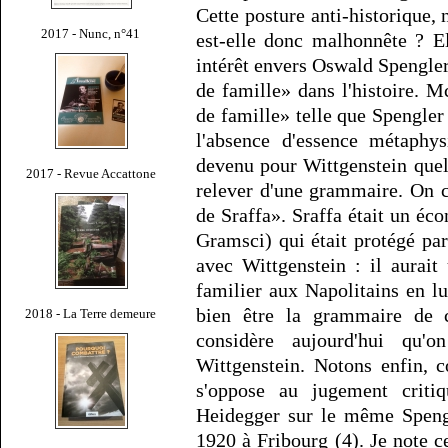
Cette posture anti-historique, 
2017 - Nunc, n°41
est-elle donc malhonnête ? El
intérêt envers Oswald Spengler
de famille» dans l'histoire. M
de famille» telle que Spengler 
l'absence d'essence métaphys
devenu pour Wittgenstein quel
2017 - Revue Accattone
relever d'une grammaire. On 
de Sraffa». Sraffa était un éc
Gramsci) qui était protégé pa
avec Wittgenstein : il aurait
familier aux Napolitains en l
bien être la grammaire de 
2018 - La Terre demeure
considère aujourd'hui qu'
Wittgenstein. Notons enfin, 
s'oppose au jugement critiq
Heidegger sur le même Spengl
1920 à Fribourg (4). Je note ce