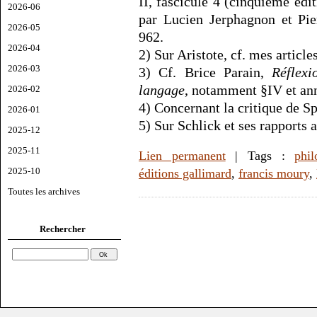
II, fascicule 4 (cinquième édi
2026-06
par Lucien Jerphagnon et Pie
2026-05
962.
2026-04
2) Sur Aristote, cf. mes article
2026-03
3) Cf. Brice Parain,
Réflexi
langage
, notamment §IV et an
2026-02
4) Concernant la critique de S
2026-01
5) Sur Schlick et ses rapports 
2025-12
2025-11
Lien permanent
| Tags :
phil
2025-10
éditions gallimard
,
francis moury
,
Toutes les archives
Rechercher