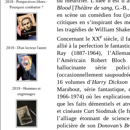
du meurtrier. L’idée n’est d’a
2018 - Perspectives libres -
Blood
[
Théâtre de sang
, G.-B.
Pourquoi combattre ?
en scène un comédien fou (jo
critiques en s’inspirant des m
les tragédies de William Shake
e
Concernant le XX
siècle, il f
allié à la perfection le fantast
2019 - D'un lecteur l'autre
Ray (1887-1964), l’Allem
l’Américain Robert Bloch
hallucinante série poli
(occasionnellement saupoudrée 
16 volumes d’
Harry Dickson
Marabout, série fantastique,
2019 - Hommes et
engrenages
1966-1974) où les explication
que les faits démentiels et at
et cinéaste Curt Siodmak (le 
l’alliage étonnant de science
policière de son
Donovan’s Br