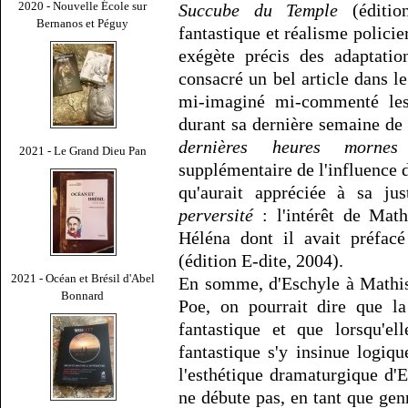
2020 - Nouvelle École sur
Succube du Temple
(éditio
Bernanos et Péguy
fantastique et réalisme policie
exégète précis des adaptati
consacré un bel article dans 
mi-imaginé mi-commenté les
durant sa dernière semaine de
dernières heures mornes
2021 - Le Grand Dieu Pan
supplémentaire de l'influence 
qu'aurait appréciée à sa ju
perversité
: l'intérêt de Math
Héléna dont il avait préfac
(édition E-dite, 2004).
2021 - Océan et Brésil d'Abel
En somme, d'Eschyle à Mathis
Bonnard
Poe, on pourrait dire que la
fantastique et que lorsqu'el
fantastique s'y insinue logiq
l'esthétique dramaturgique d'E
ne débute pas, en tant que genr