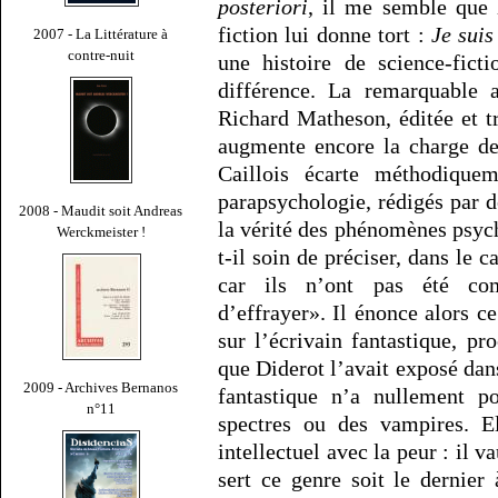
posteriori
, il me semble que l
fiction lui donne tort :
Je suis
2007 - La Littérature à
contre-nuit
une histoire de science-fict
différence. La remarquable 
Richard Matheson, éditée et 
augmente encore la charge de 
Caillois écarte méthodiquem
parapsychologie, rédigés par d
2008 - Maudit soit Andreas
la vérité des phénomènes psych
Werckmeister !
t-il soin de préciser, dans le
car ils n’ont pas été com
d’effrayer». Il énonce alors 
sur l’écrivain fantastique, p
que Diderot l’avait exposé dans
2009 - Archives Bernanos
fantastique n’a nullement po
n°11
spectres ou des vampires. E
intellectuel avec la peur : il 
sert ce genre soit le dernier 