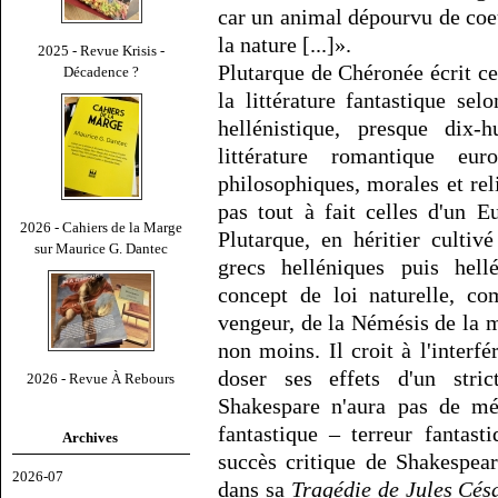
car un animal dépourvu de coeur
la nature [...]».
2025 - Revue Krisis -
Plutarque de Chéronée écrit ce
Décadence ?
la littérature fantastique sel
hellénistique, presque dix-
littérature romantique e
philosophiques, morales et rel
pas tout à fait celles d'un 
2026 - Cahiers de la Marge
Plutarque, en héritier culti
sur Maurice G. Dantec
grecs helléniques puis hellé
concept de loi naturelle, c
vengeur, de la Némésis de la m
non moins. Il croit à l'interfé
doser ses effets d'un stric
2026 - Revue À Rebours
Shakespare n'aura pas de méri
fantastique – terreur fantas
Archives
succès critique de Shakespea
2026-07
dans sa
Tragédie de Jules Cés