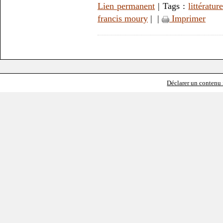
Lien permanent
| Tags :
littératur
francis moury
|
|
Imprimer
Déclarer un contenu i