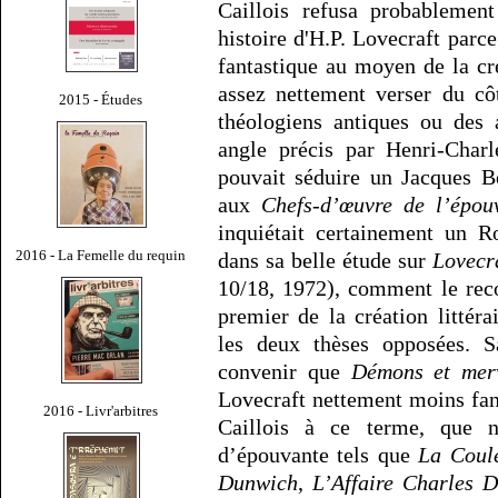
Caillois refusa probablement
histoire d'H.P. Lovecraft parce
fantastique au moyen de la cr
assez nettement verser du cô
2015 - Études
théologiens antiques ou des a
angle précis par Henri-Char
pouvait séduire un Jacques Be
aux
Chefs-d’œuvre de l’épou
inquiétait certainement un R
2016 - La Femelle du requin
dans sa belle étude sur
Lovecra
10/18, 1972), comment le rec
premier de la création littér
les deux thèses opposées. Sa
convenir que
Démons et merv
Lovecraft nettement moins fan
2016 - Livr'arbitres
Caillois à ce terme, que n
d’épouvante tels que
La Coul
Dunwich
,
L’Affaire Charles 