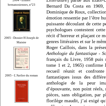
2004 - Études
bernanosiennes, n°23
Bernard Da Costa en 1969, 
Dominique de Roux, collection 1
émotion ressentie par l’être hu
puissante découlant de cette p
psychologues contestent cette 
récit d’horreur et plaçant ce 
2005 - Dossier H Joseph de
genres littéraires et sur le mê
Maistre
Roger Caillois, dans la prése
Anthologie du fantastique - So
français du Livre, 1958 puis 
tome 1 et 2, 1965) confirme 
recueil réunit et confront
2005 - L'Atelier du roman
fantastiques issus des diffé
anthologie de la peur ima
d’épouvante, non point réels,
pièces, sans obligation, par p
florilège maudit, j’ai exigé qu