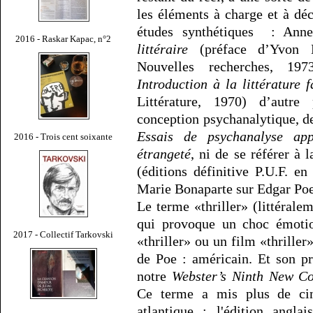
les éléments à charge et à dé
études synthétiques : Ann
2016 - Raskar Kapac, n°2
littéraire
(préface d’Yvon Be
Nouvelles recherches, 19
Introduction à la littérature f
Littérature, 1970) d’autre
conception psychanalytique, de
Essais de psychanalyse app
2016 - Trois cent soixante
étrangeté
, ni de se référer à
(éditions définitive P.U.F. e
Marie Bonaparte sur Edgar Poe
Le terme «thriller» (littéralem
qui provoque un choc émotio
2017 - Collectif Tarkovski
«thriller» ou un film «thriller
de Poe : américain. Et son pr
notre
Webster’s Ninth New Co
Ce terme a mis plus de cin
atlantique : l'édition angl