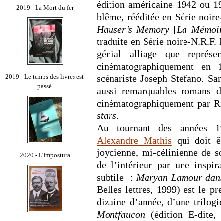
édition américaine 1942 ou 19
2019 - La Mort du fer
blême, rééditée en Série noir
Hauser’s Memory
[
La Mémoir
traduite en Série noire-N.R.F
génial alliage que représ
cinématographiquement en 
2019 - Le temps des livres est
scénariste Joseph Stefano. Sa
passé
aussi remarquables romans d
cinématographiquement par Ri
stars
.
Au tournant des années 199
Alexandre Mathis
qui doit ê
joycienne, mi-célinienne de s
2020 - L'Impostura
de l’intérieur par une inspir
subtile :
Maryan Lamour dans
Belles lettres, 1999) est le p
dizaine d’année, d’une trilog
Montfaucon
(édition E-dite,