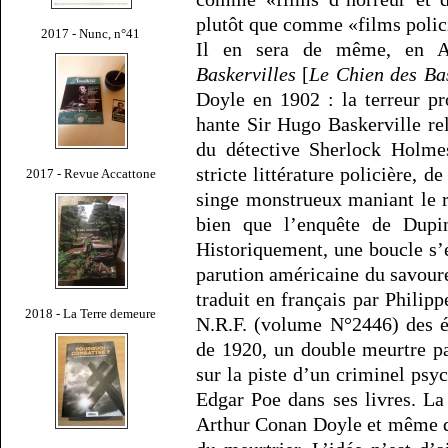
plutôt que comme «films polic
2017 - Nunc, n°41
Il en sera de même, en A
Baskervilles
[
Le Chien des Bas
Doyle en 1902 : la terreur p
hante Sir Hugo Baskerville re
du détective Sherlock Holme
stricte littérature policière, 
2017 - Revue Accattone
singe monstrueux maniant le r
bien que l’enquête de Dupin 
Historiquement, une boucle s’e
parution américaine du savou
traduit en français par Philip
2018 - La Terre demeure
N.R.F. (volume N°2446) des é
de 1920, un double meurtre p
sur la piste d’un criminel psy
Edgar Poe dans ses livres. La 
Arthur Conan Doyle et même d