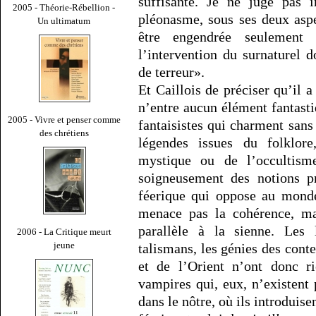
suffisante. Je ne juge pas i
2005 - Théorie-Rébellion -
pléonasme, sous ses deux aspe
Un ultimatum
être engendrée seulement p
l’intervention du surnaturel d
de terreur».
Et Caillois de préciser qu’il 
n’entre aucun élément fantasti
2005 - Vivre et penser comme
fantaisistes qui charment sans 
des chrétiens
légendes issues du folklore
mystique ou de l’occultisme
soigneusement des notions p
féerique qui oppose au mond
menace pas la cohérence, ma
parallèle à la sienne. Les l
2006 - La Critique meurt
jeune
talismans, les génies des cont
et de l’Orient n’ont donc r
vampires qui, eux, n’existent
dans le nôtre, où ils introduis