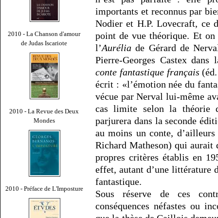
importants et reconnus par bie
Nodier et H.P. Lovecraft, ce 
2010 - La Chanson d'amour
point de vue théorique. Et on
de Judas Iscariote
l’
Aurélia
de Gérard de Nerval
Pierre-Georges Castex dans 
conte fantastique français
(éd.
écrit : «l’émotion née du fant
vécue par Nerval lui-même avan
cas limite selon la théorie 
2010 - La Revue des Deux
parjurera dans la seconde édit
Mondes
au moins un conte, d’ailleurs 
Richard Matheson) qui aurait dû
propres critères établis en 1
effet, autant d’une littérature 
fantastique.
2010 - Préface de L'Imposture
Sous réserve de ces contr
conséquences néfastes ou inc