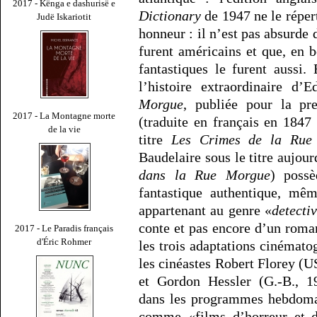
2017 - Kënga e dashurisë e
Dictionary
de 1947 ne le réper
Judë Iskariotit
honneur : il n’est pas absurde 
furent américains et que, en b
fantastiques le furent aussi.
l’histoire extraordinaire d’
Morgue
, publiée pour la pr
2017 - La Montagne morte
(traduite en français en 1847
de la vie
titre
Les Crimes de la Rue
Baudelaire sous le titre aujou
dans la Rue Morgue
) possè
fantastique authentique, mêm
appartenant au genre «
detecti
conte et pas encore d’un roman
2017 - Le Paradis français
d'Éric Rohmer
les trois adaptations cinémato
les cinéastes Robert Florey (
et Gordon Hessler (G.-B., 1
dans les programmes hebdomad
comme «films d’horreur et d