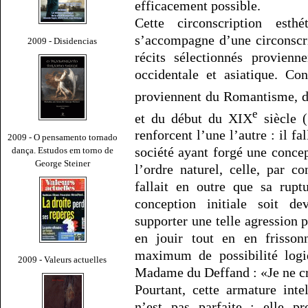
efficacement possible.
Cette circonscription esth
s’accompagne d’une circonscri
2009 - Disidencias
récits sélectionnés provienn
occidentale et asiatique. Co
proviennent du Romantisme, do
e
et du début du XIX
siècle (
renforcent l’une l’autre : il fa
2009 - O pensamento tornado
société ayant forgé une concep
dança. Estudos em torno de
George Steiner
l’ordre naturel, celle, par c
fallait en outre que sa rup
conception initiale soit d
supporter une telle agression 
en jouir tout en en frissonn
maximum de possibilité logi
2009 - Valeurs actuelles
Madame du Deffand : «Je ne cro
Pourtant, cette armature inte
n’est pas parfaite : elle p