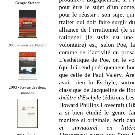
George Steiner
pour être le sujet d’un cont
pour le réussir : son sujet qui
traiter qui doit faire surgir d
alliance de l’irrationnel (le s
rationnel (le style est une 
volontaire) est, selon Poe, l
2003 - Gueules d'amour
comme de l’activité du prosat
L'esthétique de Poe, on le v
(qui lui rend poétiquement 
que celle de Paul Valéry. Àre
avait bien lu Eschyle, surto
2003 - Revue des deux
classique de Jacqueline de Ro
mondes
théâtre d'Eschyle
(éditions Les 
Howard Phillips Lovecraft (18
a si bien étudié le genre fa
manière si originale, écrit da
et surnaturel en littéra
Litterature
] parue aux États-U