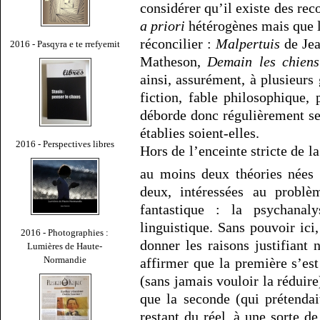
considérer qu’il existe des re
a priori
hétérogènes mais que la
réconcilier :
Malpertuis
de Je
2016 - Pasqyra e te rrefyemit
Matheson,
Demain les chiens
ainsi, assurément, à plusieurs 
fiction, fable philosophique, 
déborde donc régulièrement se
établies soient-elles.
2016 - Perspectives libres
Hors de l’enceinte stricte de la
au moins deux théories nées
deux, intéressées au problè
fantastique : la psychanaly
linguistique. Sans pouvoir ici,
2016 - Photographies :
donner les raisons justifiant
Lumières de Haute-
Normandie
affirmer que la première s’es
(sans jamais vouloir la réduire
que la seconde (qui prétendai
restant du réel, à une sorte 