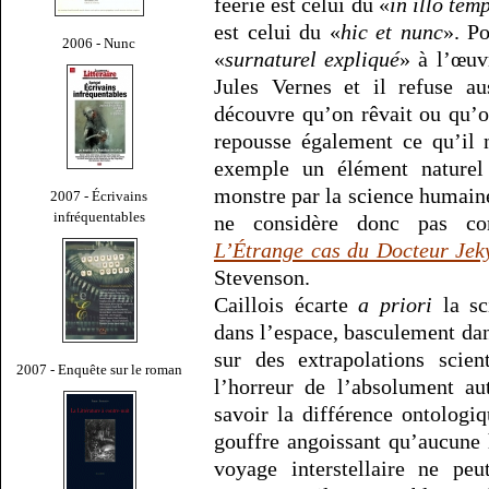
féerie est celui du «
in illo tem
est celui du «
hic et nunc
». P
2006 - Nunc
«
surnaturel expliqué
» à l’œu
Jules Vernes et il refuse au
découvre qu’on rêvait ou qu’on
repousse également ce qu’il 
exemple un élément naturel
monstre par la science humaine
2007 - Écrivains
infréquentables
ne considère donc pas com
L’Étrange cas du Docteur Jeky
Stevenson.
Caillois écarte
a priori
la sc
dans l’espace, basculement dan
sur des extrapolations scien
2007 - Enquête sur le roman
l’horreur de l’absolument au
savoir la différence ontologi
gouffre angoissant qu’aucune 
voyage interstellaire ne pe