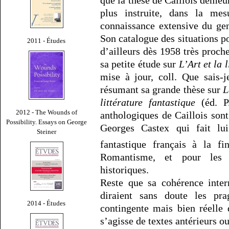
que la thèse de Caillois demeur
plus instruite, dans la me
connaissance extensive du gen
Son catalogue des situations pos
2011 - Études
d’ailleurs dès 1958 très proch
sa petite étude sur
L’Art et la 
mise à jour, coll. Que sais-
résumant sa grande thèse sur
L
littérature fantastique
(éd. P.
2012 - The Wounds of
anthologiques de Caillois son
Possibility. Essays on George
Georges Castex qui fait lui 
Steiner
fantastique français à la f
Romantisme, et pour les 
historiques.
Reste que sa cohérence inter
diraient sans doute les pra
2014 - Études
contingente mais bien réelle d
s’agisse de textes antérieurs ou