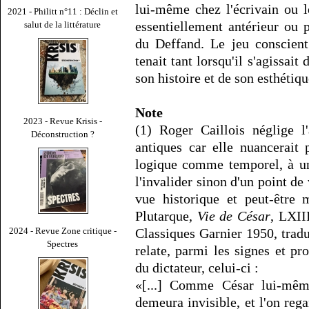
lui-même chez l'écrivain ou le
2021 - Philitt n°11 : Déclin et
essentiellement antérieur ou
salut de la littérature
du Deffand. Le jeu conscient
tenait tant lorsqu'il s'agissait 
son histoire et de son esthétiqu
Note
2023 - Revue Krisis -
(1) Roger Caillois néglige l'
Déconstruction ?
antiques car elle nuancerait 
logique comme temporel, à un 
l'invalider sinon d'un point de
vue historique et peut-être
Plutarque,
Vie de César
, LXII
2024 - Revue Zone critique -
Classiques Garnier 1950, trad
Spectres
relate, parmi les signes et p
du dictateur, celui-ci :
«[...] Comme César lui-même
demeura invisible, et l'on re