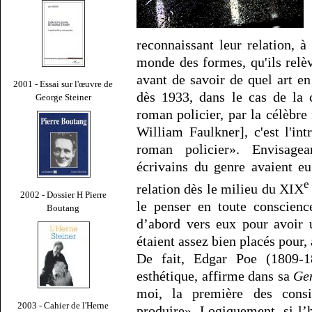
reconnaissant leur relation, à
monde des formes, qu'ils relèv
avant de savoir de quel art e
2001 - Essai sur l'œuvre de
dès 1933, dans le cas de la 
George Steiner
roman policier, par la célèbr
William Faulkner], c'est l'in
roman policier». Envisagea
écrivains du genre avaient e
e
relation dès le milieu du XIX
2002 - Dossier H Pierre
le penser en toute conscienc
Boutang
d’abord vers eux pour avoir u
étaient assez bien placés pour,
De fait, Edgar Poe (1809-1
esthétique, affirme dans sa
Ge
moi, la première des consid
2003 - Cahier de l'Herne
produire». Logiquement, si l’h