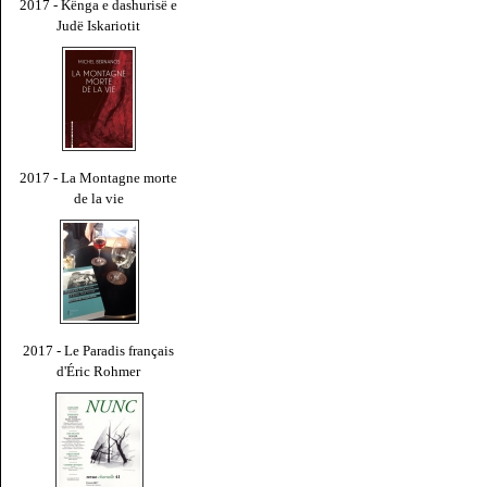
2017 - Kënga e dashurisë e
Judë Iskariotit
2017 - La Montagne morte
de la vie
2017 - Le Paradis français
d'Éric Rohmer