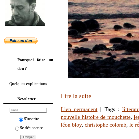
Pourquoi faire un
don ?
Quelques explications
Lire la suite
Newsletter
Lien permanent
| Tags :
littérat
nouvelle histoire de mouchette
,
je
S'inscrire
léon bloy
,
christophe colomb
,
le r
Se désinscrire