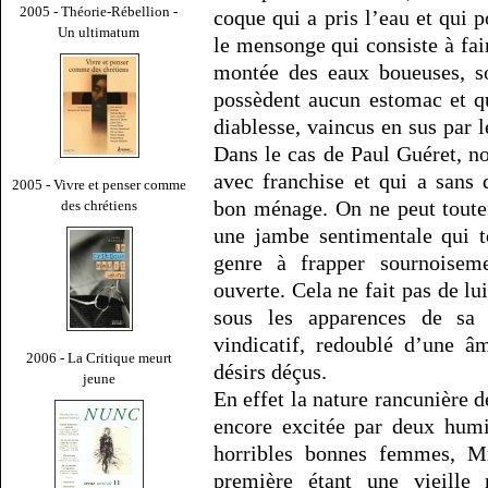
2005 - Théorie-Rébellion -
coque qui a pris l’eau et qui p
Un ultimatum
le mensonge qui consiste à fair
montée des eaux boueuses, 
possèdent aucun estomac et q
diablesse, vaincus en sus par 
Dans le cas de Paul Guéret, 
avec franchise et qui a sans 
2005 - Vivre et penser comme
bon ménage. On ne peut toutef
des chrétiens
une jambe sentimentale qui to
genre à frapper sournoisem
ouverte. Cela ne fait pas de l
sous les apparences de sa 
vindicatif, redoublé d’une â
2006 - La Critique meurt
désirs déçus.
jeune
En effet la nature rancunière de
encore excitée par deux humi
horribles bonnes femmes, 
première étant une vieille r