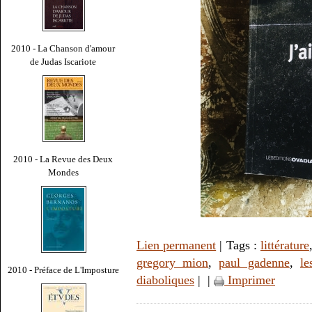
2010 - La Chanson d'amour
de Judas Iscariote
2010 - La Revue des Deux
Mondes
Lien permanent
| Tags :
littérature
gregory mion
,
paul gadenne
,
le
2010 - Préface de L'Imposture
diaboliques
|
|
Imprimer