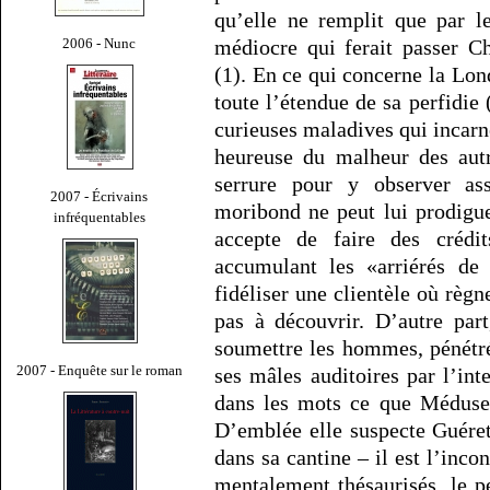
qu’elle ne remplit que par l
2006 - Nunc
médiocre qui ferait passer C
(1). En ce qui concerne la Lon
toute l’étendue de sa perfidie 
curieuses maladives qui incarne
heureuse du malheur des autr
serrure pour y observer as
2007 - Écrivains
moribond ne peut lui prodiguer
infréquentables
accepte de faire des crédi
accumulant les «arriérés de
fidéliser une clientèle où règ
pas à découvrir. D’autre pa
soumettre les hommes, pénétré
2007 - Enquête sur le roman
ses mâles auditoires par l’int
dans les mots ce que Méduse i
D’emblée elle suspecte Guéret
dans sa cantine – il est l’inco
mentalement thésaurisés, le pe