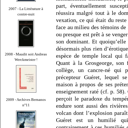
part, éventuellement suscept
2007 - La Littérature à
réussira malgré tout à le dom
contre-nuit
vexation, ce qui était du reste
face au milieu des témoins de 
ou presque est prêt à se venger
son dominant. Et quoiqu’elle 
désormais plus rien d’érotiq
2008 - Maudit soit Andreas
espèce de temple local qui f
Werckmeister !
Quant à la Grosgeorge, son f
collège, un cancre-né qui p
précepteur Guéret, lequel s
maison à propos de ses préte
enseignement raté (cf. p. 58).
perçoit le paradoxe du tempé
2009 - Archives Bernanos
endure sont aussi des rivière
n°11
volcan dont l’explosion paraî
Guéret est un humilié qui
contrairement à ces humiliés q