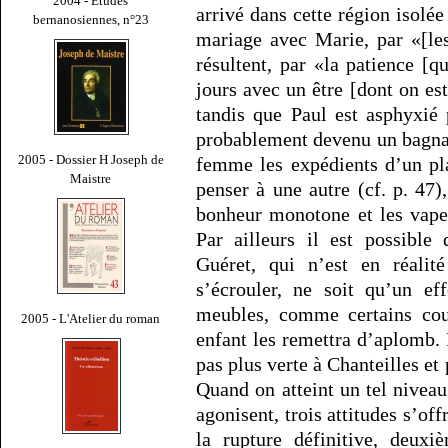
2004 - Études
arrivé dans cette région isolée
bernanosiennes, n°23
mariage avec Marie, par «[les
résultent, par «la patience [q
jours avec un être [dont on es
tandis que Paul est asphyxié p
probablement devenu un bagnar
2005 - Dossier H Joseph de
femme les expédients d’un pla
Maistre
penser à une autre (cf. p. 47)
bonheur monotone et les vape
Par ailleurs il est possibl
Guéret, qui n’est en réali
s’écrouler, ne soit qu’un ef
meubles, comme certains cou
2005 - L'Atelier du roman
enfant les remettra d’aplomb. 
pas plus verte à Chanteilles et 
Quand on atteint un tel niveau
agonisent, trois attitudes s’of
la rupture définitive, deuxi