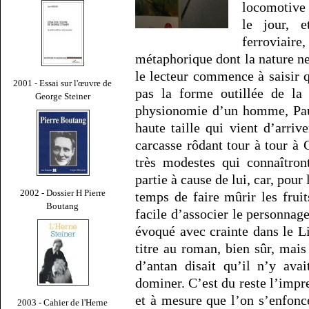
locomotive 
le jour, e
ferroviair
métaphorique dont la nature ne
le lecteur commence à saisir 
2001 - Essai sur l'œuvre de
pas la forme outillée de la
George Steiner
physionomie d’un homme, Paul
haute taille qui vient d’arriv
carcasse rôdant tour à tour à
très modestes qui connaîtro
partie à cause de lui, car, pour 
2002 - Dossier H Pierre
temps de faire mûrir les fruit
Boutang
facile d’associer le personnag
évoqué avec crainte dans le L
titre au roman, bien sûr, mais
d’antan disait qu’il n’y ava
dominer. C’est du reste l’impr
et à mesure que l’on s’enfonc
2003 - Cahier de l'Herne