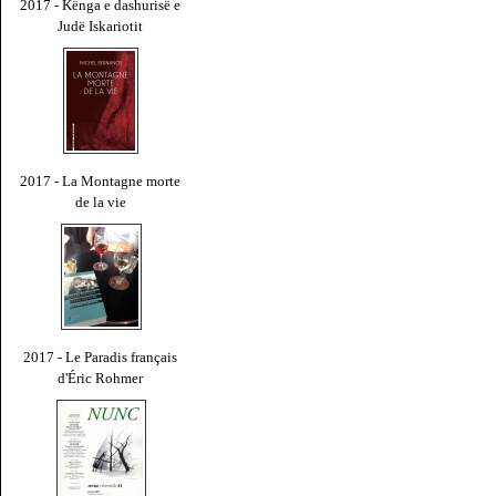
2017 - Kënga e dashurisë e
Judë Iskariotit
2017 - La Montagne morte
de la vie
2017 - Le Paradis français
d'Éric Rohmer