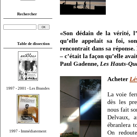
Rechercher
«Son dédain de la vérité, l
qu’elle appelait sa foi, so
Table de dissection
rencontrait dans sa réponse. 
– c’était la façon qu’elle avai
Paul Gadenne,
Les Hauts-Qua
Acheter
Lé
1997 - 2001 - Les Brandes
La voie fer
dès les pr
nous fait s
Delvaux, a
ébranlera to
1997 - Immédiatement
On redoute