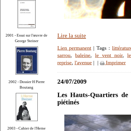
Lire la suite
2001 - Essai sur l'œuvre de
George Steiner
Lien permanent
| Tags :
littératur
sarrou
,
baleine
,
le vent noir
,
l
reprise
,
l'avenue
|
|
Imprimer
24/07/2009
2002 - Dossier H Pierre
Boutang
Les Hauts-Quartiers de
piétinés
2003 - Cahier de l'Herne