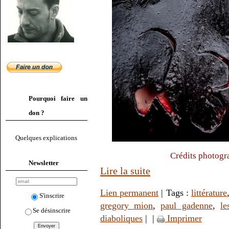
Pourquoi faire un
don ?
Quelques explications
Crédits photogr
Newsletter
Lire la suite
Lien permanent
| Tags :
littérature
S'inscrire
gregory mion
,
paul gadenne
,
le
Se désinscrire
diaboliques
|
|
Imprimer