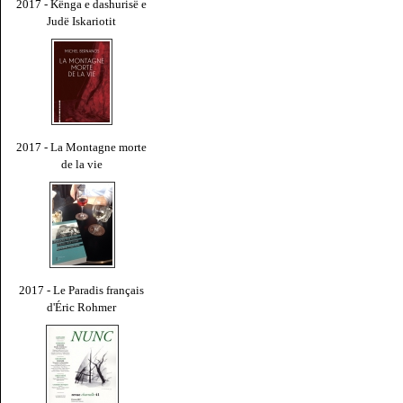
2017 - Kënga e dashurisë e
Judë Iskariotit
2017 - La Montagne morte
de la vie
2017 - Le Paradis français
d'Éric Rohmer