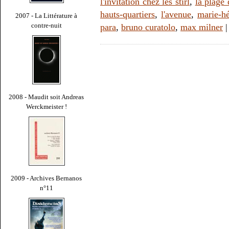
l'invitation chez les stirl
,
la plage
hauts-quartiers
,
l'avenue
,
marie-hé
2007 - La Littérature à
contre-nuit
para
,
bruno curatolo
,
max milner
2008 - Maudit soit Andreas
Werckmeister !
2009 - Archives Bernanos
n°11