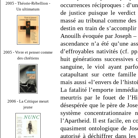
2005 - Théorie-Rébellion -
occurrences réciproques : d’un
Un ultimatum
de justice puisque le verdict
massé au tribunal comme des s
destin en train de s’accomplir
Anouilh évoquée par Joseph – cf
ascendance n’a été qu’une ass
d’effroyables nativités (cf. p
2005 - Vivre et penser comme
huit générations successives 
des chrétiens
sanguine, le viol ayant parf
catapultant sur cette famill
mais aussi «l’envers de l’histoi
La fatalité l’emporte immédia
meurtris par le fouet de l’Hi
2006 - La Critique meurt
désespérée que le père de Jos
jeune
système concentrationnaire 
l’Apartheid. Il est facile, en
quasiment ontologique de Jos
autorisé à déchiffrer dans le