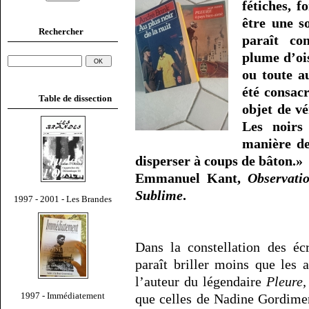
fétiches, 
être une so
Rechercher
paraît co
plume d’oi
ou toute a
été consac
Table de dissection
objet de v
Les noirs
manière des
disperser à coups de bâton.»
Emmanuel Kant,
Observati
Sublime
.
1997 - 2001 - Les Brandes
Dans la constellation des éc
paraît briller moins que les 
l’auteur du légendaire
Pleure,
1997 - Immédiatement
que celles de Nadine Gordimer