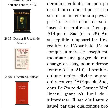
2004 - Études
dernières volontés un peu pa
bernanosiennes, n°23
écrit tout ce dont il peut se s
sur lui-même et sur son pays a
p. 21). Dès le début de son 
insensé de croire en Dieu q
Afrique du Sud (cf. p. 28). Au
2005 - Dossier H Joseph de
susceptible d’appareiller l’
Maistre
réalités de l’Apartheid. De s
lorsque la mère de Joseph est
mourante une gorgée de musc
changé en sang pour redresse
femme (cf. p. 210). Il semble
qu’une lumière divine pourra
2005 - L'Atelier du roman
qui recouvre l’Afrique du Sud,
dans
La Route
de Cormac McCar
linceul géant où l’œil de
s’immiscer. Il est d’ailleurs
sauvé par une quelconque pro