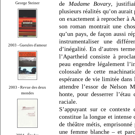
de
Madame Bovary
, justifi
George Steiner
plusieurs réalités qu’on aurait
on exactement à reprocher à A
son roman montrait une chose
qu’un pays, de façon aussi rép
instrumentaliser une différ
2003 - Gueules d'amour
d’inégalité. En d’autres term
l’Apartheid consiste à procl
peau engendre légalement l’i
colossale de cette machinati
espérance de vie limitée dans 
attendre l’essor de Nelson M
2003 - Revue des deux
mondes
honte, pour desserrer l’étau 
raciale.
S’appuyant sur ce contexte 
constitue la longue et intense
de théâtre métis, emprisonné
une femme blanche – et parce