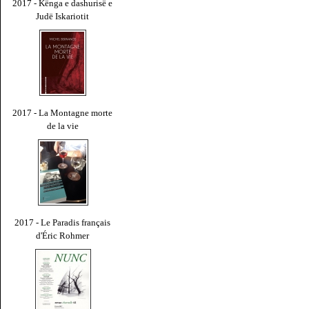
2017 - Kënga e dashurisë e
Judë Iskariotit
2017 - La Montagne morte
de la vie
2017 - Le Paradis français
d'Éric Rohmer