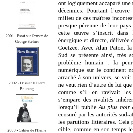
ont logiquement accaparé une m
décennies. Pourtant l’œuvr
milieu de ces maîtres incontest
presque pérenne de leur pays
cette œuvre s’inscrit dans 
2001 - Essai sur l'œuvre de
énergique et directe, délivrée
George Steiner
Coetzee. Avec Alan Paton, la
Sud se présente ainsi, très 
problème humain : la peur
numérique sur le continent n
arraché à son univers, se voi
2002 - Dossier H Pierre
ne veut rien d’autre de lui que
Boutang
comme s’il en ravivait les 
s’empare des rivalités inhére
lorsqu’il publie
Au plus noir 
censuré par les autorités sud-a
les parutions littéraires. Cel
cible, comme en son temps le 
2003 - Cahier de l'Herne