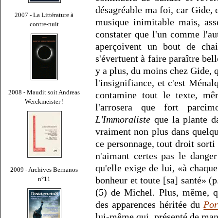
désagréable ma foi, car Gide,
2007 - La Littérature à
musique inimitable mais, ass
contre-nuit
constater que l'un comme l'au
aperçoivent un bout de chai
s'évertuent à faire paraître bel
y a plus, du moins chez Gide, 
l'insignifiance, et c'est Ménal
2008 - Maudit soit Andreas
contamine tout le texte, mêm
Werckmeister !
l'arrosera que fort parci
L'Immoraliste
que la plante d
vraiment non plus dans quelqu
ce personnage, tout droit sort
n'aimant certes pas le dange
qu'elle exige de lui, «à chaque
2009 - Archives Bernanos
bonheur et toute [sa] santé» (p.
n°11
(5) de Michel. Plus, même, q
des apparences héritée du
Por
lui-même qui, présenté de mani