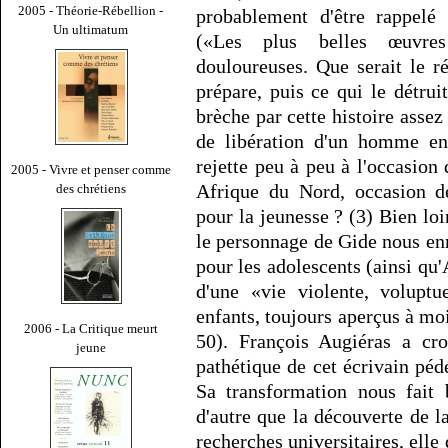
2005 - Théorie-Rébellion -
probablement d'être rappelé 
Un ultimatum
(«Les plus belles œuvre
douloureuses. Que serait le r
prépare, puis ce qui le détrui
brèche par cette histoire asse
de libération d'un homme en
rejette peu à peu à l'occasio
2005 - Vivre et penser comme
Afrique du Nord, occasion de
des chrétiens
pour la jeunesse ? (3) Bien lo
le personnage de Gide nous enn
pour les adolescents (ainsi qu'
d'une «vie violente, voluptu
enfants, toujours aperçus à mo
2006 - La Critique meurt
50). François Augiéras a cro
jeune
pathétique de cet écrivain péd
Sa transformation nous fait 
d'autre que la découverte de l
recherches universitaires, elle 