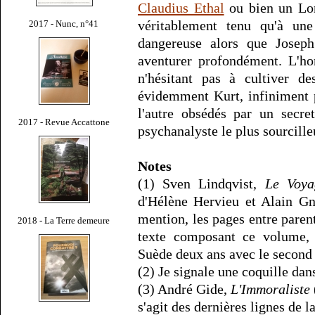
Claudius Ethal
ou bien un Lor
véritablement tenu qu'à une
2017 - Nunc, n°41
dangereuse alors que Joseph
aventurer profondément. L'ho
n'hésitant pas à cultiver de
évidemment Kurt, infiniment 
l'autre obsédés par un secre
2017 - Revue Accattone
psychanalyste le plus sourcill
Notes
(1) Sven Lindqvist,
Le Voya
d'Hélène Hervieu et Alain Gn
mention, les pages entre pare
2018 - La Terre demeure
texte composant ce volume
Suède deux ans avec le second t
(2) Je signale une coquille dan
(3) André Gide,
L'Immoraliste
s'agit des dernières lignes de l