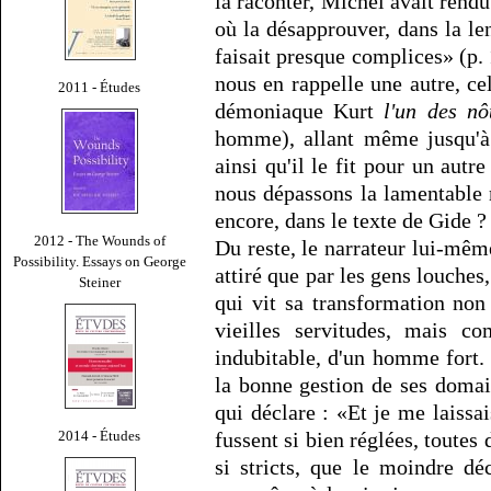
la raconter, Michel avait rendu
où la désapprouver, dans la le
faisait presque complices» (p.
nous en rappelle une autre, ce
2011 - Études
démoniaque Kurt
l'un des nô
homme), allant même jusqu'à 
ainsi qu'il le fit pour un aut
nous dépassons la lamentable m
encore, dans le texte de Gide ?
2012 - The Wounds of
Du reste, le narrateur lui-même
Possibility. Essays on George
attiré que par les gens louches
Steiner
qui vit sa transformation no
vieilles servitudes, mais c
indubitable, d'un homme fort.
la bonne gestion de ses domain
qui déclare : «Et je me laissai
2014 - Études
fussent si bien réglées, toute
si stricts, que le moindre dé