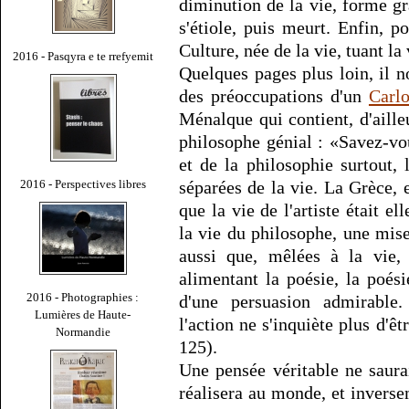
diminution de la vie, forme gra
s'étiole, puis meurt. Enfin, p
Culture, née de la vie, tuant la 
2016 - Pasqyra e te rrefyemit
Quelques pages plus loin, il n
des préoccupations d'un
Carlo
Ménalque qui contient, d'aill
philosophe génial : «Savez-vou
et de la philosophie surtout, 
2016 - Perspectives libres
séparées de la vie. La Grèce, e
que la vie de l'artiste était e
la vie du philosophe, une mise
aussi que, mêlées à la vie, 
alimentant la poésie, la poési
2016 - Photographies :
d'une persuasion admirable.
Lumières de Haute-
l'action ne s'inquiète plus d'êt
Normandie
125).
Une pensée véritable ne saurai
réalisera au monde, et invers