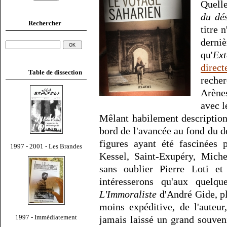
Quell
du dés
Rechercher
titre 
derni
qu'
Ext
direct
Table de dissection
recher
Arènes
avec l
Mêlant habilement description
bord de l'avancée au fond du d
figures ayant été fascinées p
1997 - 2001 - Les Brandes
Kessel, Saint-Exupéry, Miche
sans oublier Pierre Loti e
intéresserons qu'aux quelq
L'Immoraliste
d'André Gide, pl
moins expéditive, de l'auteu
1997 - Immédiatement
jamais laissé un grand souveni