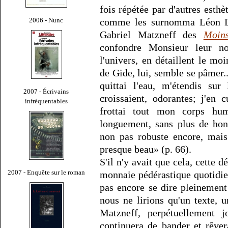
fois répétée par d'autres esthè
2006 - Nunc
comme les surnomma Léon 
Gabriel Matzneff des
Moin
confondre Monsieur leur no
l'univers, en détaillent le mo
de Gide, lui, semble se pâmer...
quittai l'eau, m'étendis sur
2007 - Écrivains
croissaient, odorantes; j'en cu
infréquentables
frottai tout mon corps hu
longuement, sans plus de hon
non pas robuste encore, mais
presque beau» (p. 66).
S'il n'y avait que cela, cette 
2007 - Enquête sur le roman
monnaie pédérastique quotidie
pas encore se dire pleinemen
nous ne lirions qu'un texte, 
Matzneff, perpétuellement j
continuera de bander et rêver