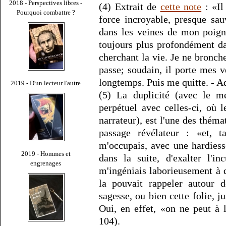
2018 - Perspectives libres -
(4) Extrait de
cette note
: «Il
Pourquoi combattre ?
force incroyable, presque sau
dans les veines de mon poign
toujours plus profondément da
cherchant la vie. Je ne bronche
passe; soudain, il porte mes v
longtemps. Puis me quitte. - Ad
2019 - D'un lecteur l'autre
(5) La duplicité (avec le m
perpétuel avec celles-ci, où l
narrateur), est l'une des théma
passage révélateur : «et, 
m'occupais, avec une hardies
2019 - Hommes et
dans la suite, d'exalter l'in
engrenages
m'ingéniais laborieusement à 
la pouvait rappeler autou
sagesse, ou bien cette folie, j
Oui, en effet, «on ne peut à l
104).