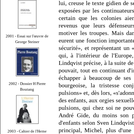
lui, creuse le texte gidien de 
exposées par les continuateurs
certain que les colonies aie
revenus que leurs défenseurs
motiver les troupes. Mais dans
2001 - Essai sur l'œuvre de
eurent une fonction importante
George Steiner
sécurité», et représentant un 
qui, à l'intérieur de l'Europe
Lindqvist précise, à la suite d
pouvait, tout en continuant d'
échapper à beaucoup de ses 
2002 - Dossier H Pierre
bourgeoise, la tristesse con
Boutang
pulsions» et, dès lors, «s'adon
des enfants, aux orgies sexuell
pulsions, qui chez soi ne pouv
André Gide, du moins son pe
d'enfants selon Sven Lindqvis
principal, Michel, plus d'une
2003 - Cahier de l'Herne