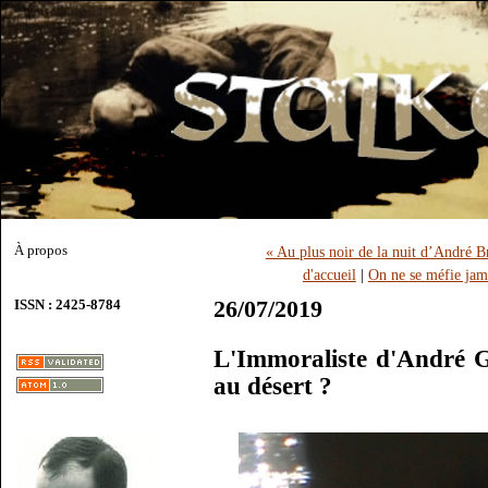
À propos
« Au plus noir de la nuit d’André 
d'accueil
|
On ne se méfie jam
26/07/2019
ISSN : 2425-8784
L'Immoraliste d'André Gi
au désert ?