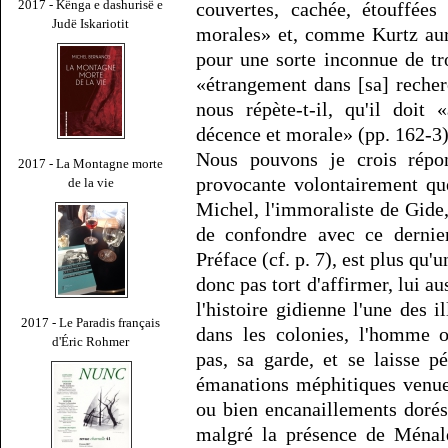
2017 - Kënga e dashurisë e
couvertes, cachée, étouffées
Judë Iskariotit
morales» et, comme Kurtz aurai
pour une sorte inconnue de tro
«étrangement dans [sa] recherc
nous répète-t-il, qu'il doit 
décence et morale» (pp. 162-3)
Nous pouvons je crois répon
2017 - La Montagne morte
provocante volontairement qu
de la vie
Michel, l'immoraliste de Gide,
de confondre avec ce dernie
Préface (cf. p. 7), est plus qu'
donc pas tort d'affirmer, lui au
l'histoire gidienne l'une des i
2017 - Le Paradis français
dans les colonies, l'homme o
d'Éric Rohmer
pas, sa garde, et se laisse p
émanations méphitiques venue
ou bien encanaillements dorés
malgré la présence de Ménalq