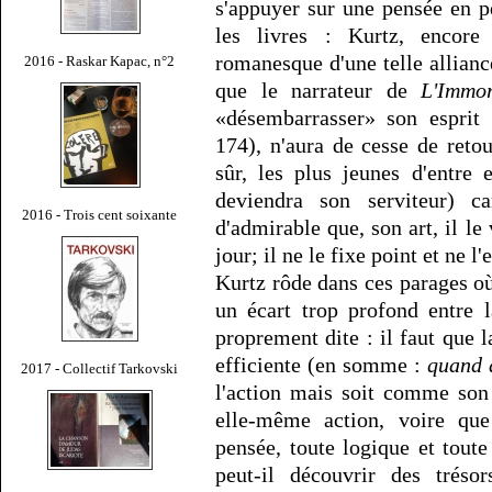
s'appuyer sur une pensée en 
les livres : Kurtz, encore
romanesque d'une telle allian
2016 - Raskar Kapac, n°2
que le narrateur de
L'Immor
«désembarrasser» son esprit 
174), n'aura de cesse de reto
sûr, les plus jeunes d'entre 
deviendra son serviteur) ca
2016 - Trois cent soixante
d'admirable que, son art, il le v
jour; il ne le fixe point et ne
Kurtz rôde dans ces parages où 
un écart trop profond entre l
proprement dite : il faut que l
efficiente (en somme :
quand d
2017 - Collectif Tarkovski
l'action mais soit comme son
elle-même action, voire que 
pensée, toute logique et tou
peut-il découvrir des trésor