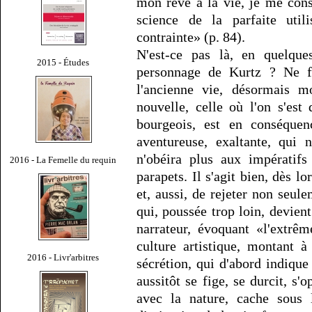
mon rêve à la vie, je me cons
science de la parfaite util
contrainte» (p. 84).
N'est-ce pas là, en quelqu
2015 - Études
personnage de Kurtz ? Ne fa
l'ancienne vie, désormais m
nouvelle, celle où l'on s'est
bourgeois, est en conséquen
aventureuse, exaltante, qui 
n'obéira plus aux impératifs
2016 - La Femelle du requin
parapets. Il s'agit bien, dès lo
et, aussi, de rejeter non seu
qui, poussée trop loin, devient
narrateur, évoquant «l'extrême
culture artistique, montant 
2016 - Livr'arbitres
sécrétion, qui d'abord indique
aussitôt se fige, se durcit, s'o
avec la nature, cache sous l