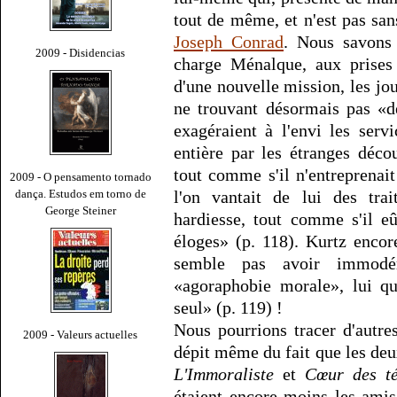
tout de même, et n'est pas sa
Joseph Conrad
. Nous savons 
2009 - Disidencias
charge Ménalque, aux prises
d'une nouvelle mission, les jour
ne trouvant désormais pas «de
exagéraient à l'envi les serv
entière par les étranges déco
tout comme s'il n'entreprenai
2009 - O pensamento tornado
dança. Estudos em torno de
l'on vantait de lui des tra
George Steiner
hardiesse, tout comme s'il e
éloges» (p. 118). Kurtz encor
semble pas avoir immodér
«agoraphobie morale», lui qu
seul» (p. 119) !
Nous pourrions tracer d'autre
2009 - Valeurs actuelles
dépit même du fait que les deu
L'Immoraliste
et
Cœur des té
étaient encore moins les amis 