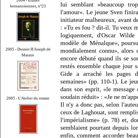
2004 - Études
lui semblant «beaucoup trop
bernanosiennes, n°23
l'amour». Le jeune Sven finira
initiateur malheureux, avant d
: «Tu es fou ? dit-il. Tu veux m
logiquement, d'Oscar Wilde 
modèle de Ménalque», poursui
2005 - Dossier H Joseph de
mondialement connu», alors q
Maistre
encore débuté quand ils se son
restés ensemble chaque jour s
Gide a arraché les pages d
semaines» (pp. 110-1). Le je
dans son esprit, «le message
soudain réduit» : «Je ne m'appe
2005 - L'Atelier du roman
Il n'y a donc pas, selon l'aut
ceux de Laghouat, sont remplis
l'impérialisme» (p. 78) et, d
semblaient pourtant depuis lo
enfin, comment accorder beau