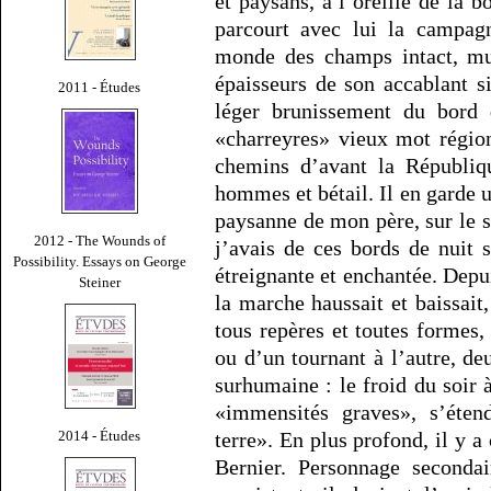
et paysans, a l’oreille de la bo
parcourt avec lui la campagn
monde des champs intact, mu
épaisseurs de son accablant s
2011 - Études
léger brunissement du bord 
«charreyres» vieux mot région
chemins d’avant la Républiqu
hommes et bétail. Il en garde 
paysanne de mon père, sur le s
2012 - The Wounds of
j’avais de ces bords de nuit 
Possibility. Essays on George
étreignante et enchantée. Depui
Steiner
la marche haussait et baissait
tous repères et toutes formes,
ou d’un tournant à l’autre, d
surhumaine : le froid du soir 
«immensités graves», s’éten
2014 - Études
terre». En plus profond, il y a
Bernier. Personnage seconda