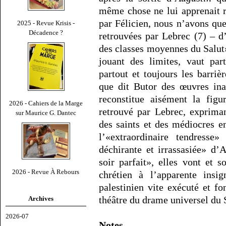
même chose ne lui apprenait ri
par Félicien, nous n’avons qu
2025 - Revue Krisis -
Décadence ?
retrouvées par Lebrec (7) – d’
des classes moyennes du Salut»
jouant des limites, vaut par
partout et toujours les barri
que dit Butor des œuvres ina
reconstitue aisément la figu
2026 - Cahiers de la Marge
retrouvé par Lebrec, exprima
sur Maurice G. Dantec
des saints et des médiocres e
l’«extraordinaire tendresse»
déchirante et irrassasiée» d’
soir parfait», elles vont et so
2026 - Revue À Rebours
chrétien à l’apparente insig
palestinien vite exécuté et fo
théâtre du drame universel du 
Archives
2026-07
Notes