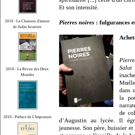
Et son intensité.
2010 - La Chanson d'amour
Pierres noires
: fulgurances et
de Judas Iscariote
Ache
Pierr
Salut
e
2010 - La Revue des Deux
inach
Mondes
Mœlle
dans 
la po
narrat
de col
2010 - Préface de L'Imposture
d’Augustin au lycée. Il ég
jeunesse. Son père, huissier et