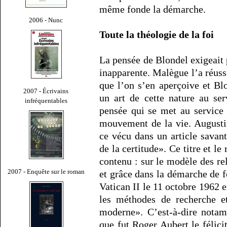
même fonde la démarche.
2006 - Nunc
Toute la théologie de la foi
La pensée de Blondel exigeait
inapparente. Malègue l’a réussi
que l’on s’en aperçoive et Blo
2007 - Écrivains
un art de cette nature au ser
infréquentables
pensée qui se met au service d
mouvement de la vie. Augustin
ce vécu dans un article sava
de la certitude». Ce titre et l
contenu : sur le modèle des re
2007 - Enquête sur le roman
et grâce dans la démarche de f
Vatican II le 11 octobre 1962 e
les méthodes de recherche et
moderne». C’est-à-dire nota
que fut Roger Aubert le félicit