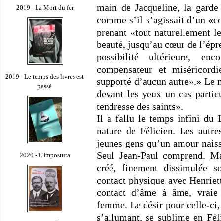
main de Jacqueline, la garde
2019 - La Mort du fer
comme s’il s’agissait d’un «co
prenant «tout naturellement l
beauté, jusqu’au cœur de l’épre
possibilité ultérieure, en
compensateur et miséricordi
2019 - Le temps des livres est
supporté d’aucun autre».» Le na
passé
devant les yeux un cas partic
tendresse des saints».
Il a fallu le temps infini du
nature de Félicien. Les autr
jeunes gens qu’un amour naissa
Seul Jean-Paul comprend. Mal
2020 - L'Impostura
créé, finement dissimulée s
contact physique avec Henriett
contact d’âme à âme, vraie
femme. Le désir pour celle-ci,
s’allumant, se sublime en Fél