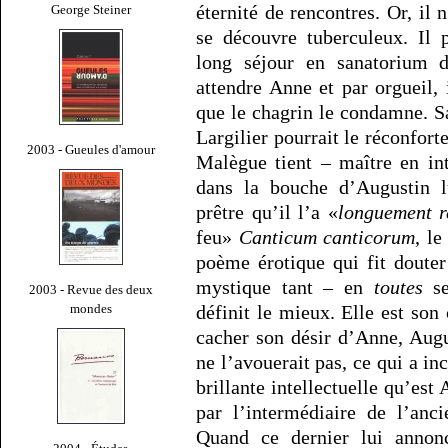
éternité de rencontres. Or, il
George Steiner
se découvre tuberculeux. Il 
long séjour en sanatorium d
attendre Anne et par orgueil,
que le chagrin le condamne. S
Largilier pourrait le réconfort
2003 - Gueules d'amour
Malègue tient – maître en int
dans la bouche d’Augustin 
prêtre qu’il l’a «
longuement r
feu»
Canticum canticorum
, l
poème érotique qui fit douter
mystique tant – en
toutes
se
2003 - Revue des deux
mondes
définit le mieux. Elle est son
cacher son désir d’Anne, Augus
ne l’avouerait pas, ce qui a inc
brillante intellectuelle qu’es
par l’intermédiaire de l’an
Quand ce dernier lui annon