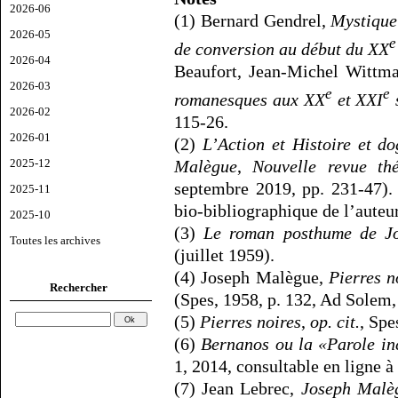
2026-06
(1) Bernard Gendrel,
Mystique
2026-05
e
de conversion au début du XX
2026-04
Beaufort, Jean-Michel Wittma
2026-03
e
e
romanesques aux XX
et XXI
2026-02
115-26.
2026-01
(2)
L’Action et
Histoire et d
Malègue
,
Nouvelle revue th
2025-12
septembre 2019, pp. 231-47). 
2025-11
bio-bibliographique de l’auteur
2025-10
(3)
Le roman posthume de J
Toutes les archives
(juillet 1959).
(4) Joseph Malègue,
Pierres n
Rechercher
(Spes, 1958, p. 132, Ad Solem,
(5)
Pierres noires
,
op. cit.
, Spe
(6)
Bernanos ou la «Parole i
1, 2014, consultable en ligne à
(7) Jean Lebrec,
Joseph Malèg