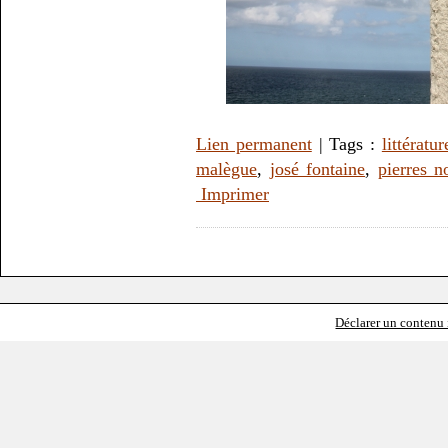
Lien permanent
| Tags :
littératur
malègue
,
josé fontaine
,
pierres n
Imprimer
Déclarer un contenu i