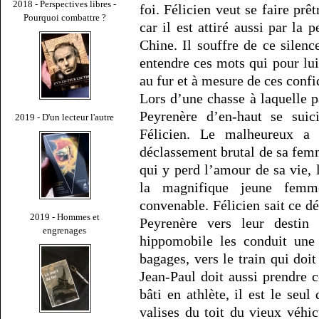
2018 - Perspectives libres -
foi. Félicien veut se faire prêt
Pourquoi combattre ?
car il est attiré aussi par la 
Chine. Il souffre de ce silenc
entendre ces mots qui pour lui
au fur et à mesure de ces confi
Lors d’une chasse à laquelle p
Peyrenère d’en-haut se suic
2019 - D'un lecteur l'autre
Félicien. Le malheureux a 
déclassement brutal de sa femm
qui y perd l’amour de sa vie, 
la magnifique jeune femme
convenable. Félicien sait ce dé
2019 - Hommes et
Peyrenère vers leur destin 
engrenages
hippomobile les conduit une 
bagages, vers le train qui doi
Jean-Paul doit aussi prendre 
bâti en athlète, il est le seul
valises du toit du vieux véhic