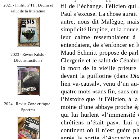
fil de l’échange. Félicien qui s
2021 - Philitt n°11 : Déclin et
salut de la littérature
Paul s’excuse. La chose aurait 
autre, nous dit Malègue, mai
simplicité limpide, et la douc
leur calme ressemblaient à
entendaient, de s’enfoncer en l
Maud Schmitt propose de parle
2023 - Revue Krisis -
Clergerie et le salut de Cénab
Déconstruction ?
la mort de la vieille prieur
devant la guillotine (dans
Dia
lien «a-causal», venu d’un au-
quatre mots «sans fin, sans o
l’histoire que lit Félicien, à 
2024 - Revue Zone critique -
moine d’une abbaye proche ég
Spectres
qui lui hurlent »l’immensité
chrétiens n’était pas». Lui 
continent où il n’est guère p
après la sortie d’
Augustin
qui