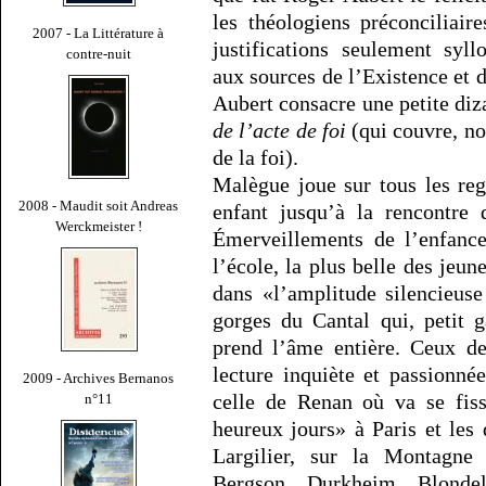
les théologiens préconciliair
2007 - La Littérature à
justifications seulement syll
contre-nuit
aux sources de l’Existence et
Aubert consacre une petite di
de l’acte de foi
(qui couvre, no
de la foi).
Malègue joue sur tous les reg
2008 - Maudit soit Andreas
enfant jusqu’à la rencontre
Werckmeister !
Émerveillements de l’enfance
l’école, la plus belle des jeune
dans «l’amplitude silencieuse
gorges du Cantal qui, petit g
prend l’âme entière. Ceux de
lecture inquiète et passionné
2009 - Archives Bernanos
celle de Renan où va se fiss
n°11
heureux jours» à Paris et les 
Largilier, sur la Montagne 
Bergson, Durkheim, Blondel