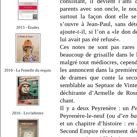
consistant, il devient l’ami
parents avec son oncle, le nou
surtout la façon dont elle s
s’ouvre à Jean-Paul, sans dé
2015 - Études
ajoute-t-il, si l’on a «le don 
lui avait pas été refusé».
Ces notes ne sont pas rare
beaucoup de grisaille dans le 
malgré tout médiocres, cepend
les annoncent dans la première
2016 - La Femelle du requin
de drames que conte la seco
semblable au Septuor de Vinte
déchirante d’Armelle de Ros
chant.
Il y a deux Peyrenère : un
Pe
2016 - Livr'arbitres
Peyrenère-le-neuf (ou
d’en ba
et un chapitre d’histoire :
en 
Second Empire récemment dé