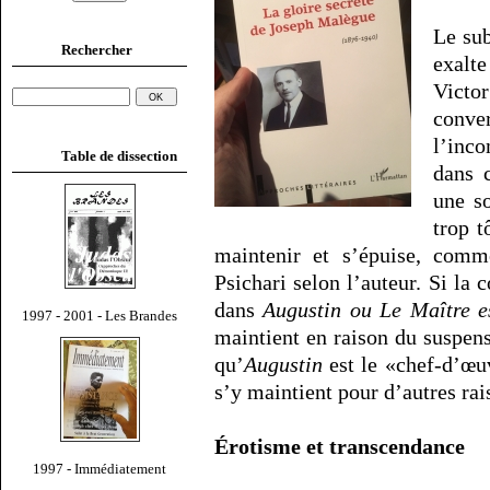
Le su
Rechercher
exalte
Vict
conver
l’inc
Table de dissection
dans 
une so
trop t
maintenir et s’épuise, co
Psichari selon l’auteur. Si la c
dans
Augustin ou Le Maître e
1997 - 2001 - Les Brandes
maintient en raison du suspen
qu’
Augustin
est le «chef-d’œuv
s’y maintient pour d’autres rai
Érotisme et transcendance
1997 - Immédiatement