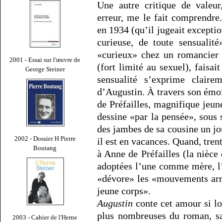
Une autre critique de valeur
erreur, me le fait comprendre
en 1934 (qu’il jugeait excepti
curieuse, de toute sensualit
«curieux» chez un romancier 
2001 - Essai sur l'œuvre de
(fort limité au sexuel), faisait
George Steiner
sensualité s’exprime claire
d’Augustin. À travers son émoi
de Préfailles, magnifique jeune
dessine «par la pensée», sous 
des jambes de sa cousine un jo
2002 - Dossier H Pierre
il est en vacances. Quand, trent
Boutang
à Anne de Préfailles (la nièce
adoptées l’une comme mère, l’a
«dévore» les «mouvements arro
jeune corps».
Augustin
conte cet amour si lo
plus nombreuses du roman, san
2003 - Cahier de l'Herne