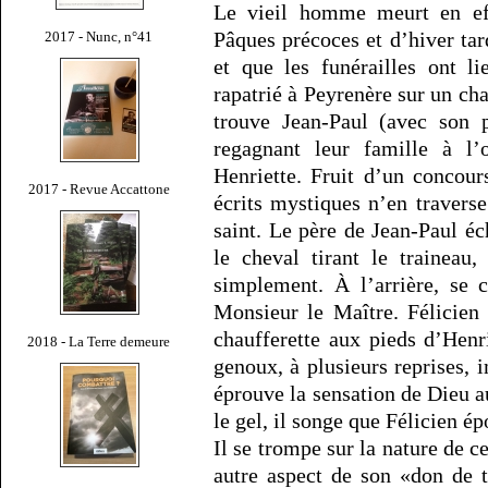
Le vieil homme meurt en ef
Pâques précoces et d’hiver ta
2017 - Nunc, n°41
et que les funérailles ont l
rapatrié à Peyrenère sur un ch
trouve Jean-Paul (avec son p
regagnant leur famille à l
Henriette. Fruit d’un concour
2017 - Revue Accattone
écrits mystiques n’en travers
saint. Le père de Jean-Paul éc
le cheval tirant le traineau
simplement. À l’arrière, se
Monsieur le Maître. Félicien 
chaufferette aux pieds d’Henr
2018 - La Terre demeure
genoux, à plusieurs reprises,
éprouve la sensation de Dieu au 
le gel, il songe que Félicien ép
Il se trompe sur la nature de ce
autre aspect de son «don de t