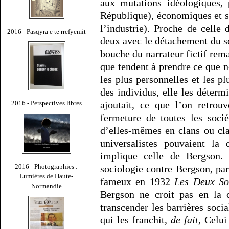
aux mutations idéologiques, po
République), économiques et 
l’industrie). Proche de celle
2016 - Pasqyra e te rrefyemit
deux avec le détachement du s
bouche du narrateur fictif rem
que tendent à prendre ce que 
les plus personnelles et les pl
des individus, elle les déter
2016 - Perspectives libres
ajoutait, ce que l’on retro
fermeture de toutes les socié
d’elles-mêmes en clans ou cla
universalistes pouvaient la
implique celle de Bergson
2016 - Photographies :
sociologie contre Bergson, par
Lumières de Haute-
fameux en 1932
Les Deux Sou
Normandie
Bergson ne croit pas en la c
transcender les barrières social
qui les franchit,
de fait
, Celu