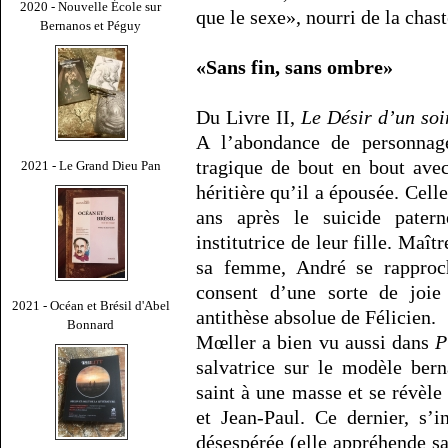
2020 - Nouvelle École sur
que le sexe», nourri de la chas
Bernanos et Péguy
«Sans fin, sans ombre»
Du Livre II,
Le Désir d’un soi
A l’abondance de personnag
tragique de bout en bout avec
2021 - Le Grand Dieu Pan
héritière qu’il a épousée. Celle
ans après le suicide pater
institutrice de leur fille. Maî
sa femme, André se rapproc
consent d’une sorte de joie
2021 - Océan et Brésil d'Abel
antithèse absolue de Félicien.
Bonnard
Mœller a bien vu aussi dans
P
salvatrice sur le modèle ber
saint à une masse et se révèle
et Jean-Paul. Ce dernier, s’i
désespérée (elle appréhende sa