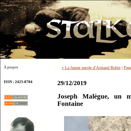
À propos
« La fausse parole d'Armand Robin
|
Page
29/12/2019
ISSN : 2425-8784
Joseph Malègue, un ma
Fontaine