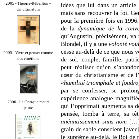
2005 - Théorie-Rébellion -
idées que lui dans un article 
Un ultimatum
mais sans recouvrer la foi. G
pour la première fois en 1996
de la
dynamique de la conve
qu’Augustin, précisément, va 
Blondel, il y a une
volonté vou
cesse au-delà de ce que nous v
2005 - Vivre et penser comme
de soi, couple, famille, pat
des chrétiens
peut réaliser qu’en s’abando
cœur du christianisme et de 
«
humilité triomphale et foudr
par se confesser, se prolo
expérience analogue magnifiée
2006 - La Critique meurt
qui l’opprimait augmenta sa d
jeune
pensée, tomba à terre, sa t
anéantissement sans nom
[…] 
grain de sable conscient [avec]
le suprême au-delà, le Roi de 