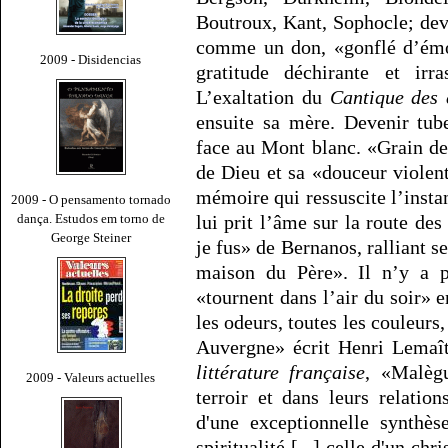
Boutroux, Kant, Sophocle; dev
comme un don, «gonflé d’émot
2009 - Disidencias
gratitude déchirante et irr
L’exaltation du
Cantique des 
ensuite sa mère. Devenir tu
face au Mont blanc. «Grain de
de Dieu et sa «douceur violen
mémoire qui ressuscite l’instan
2009 - O pensamento tornado
dança. Estudos em torno de
lui prit l’âme sur la route de
George Steiner
je fus» de Bernanos, ralliant s
maison du Père». Il n’y a p
«tournent dans l’air du soir» e
les odeurs, toutes les couleurs,
Auvergne» écrit Henri Lemaî
littérature française
, «Malèg
2009 - Valeurs actuelles
terroir et dans leurs relatio
d'une exceptionnelle synthè
spiritualité [...] celle d'un ch