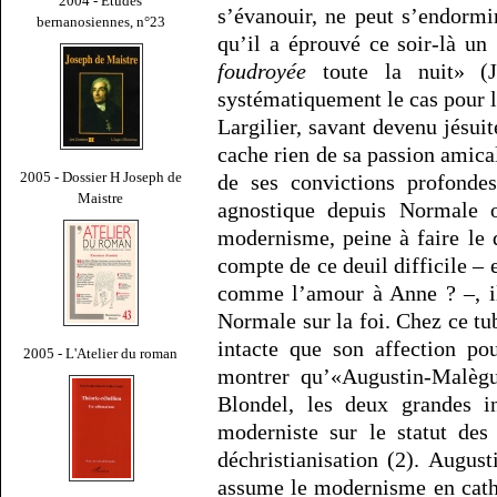
2004 - Études
s’évanouir, ne peut s’endormi
bernanosiennes, n°23
qu’il a éprouvé ce soir-là un
foudroyée
toute la nuit» (J
systématiquement le cas pour l
Largilier, savant devenu jésui
cache rien de sa passion amica
2005 - Dossier H Joseph de
de ses convictions profondes
Maistre
agnostique depuis Normale o
modernisme, peine à faire le 
compte de ce deuil difficile – 
comme l’amour à Anne ? –, il
Normale sur la foi. Chez ce tub
intacte que son affection po
2005 - L'Atelier du roman
montrer qu’«Augustin-Malègu
Blondel, les deux grandes in
moderniste sur le statut des
déchristianisation (2). Augus
assume le modernisme en cath