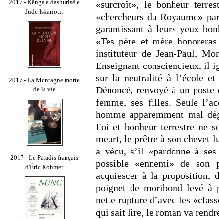
2017 - Kënga e dashurisë e
«surcroît», le bonheur terres
Judë Iskariotit
«chercheurs du Royaume» par 
garantissant à leurs yeux bo
«Tes père et mère honoreras 
instituteur de Jean-Paul, Mo
Enseignant consciencieux, il ign
sur la neutralité à l’école et
2017 - La Montagne morte
Dénoncé, renvoyé à un poste d
de la vie
femme, ses filles. Seule l’a
homme apparemment mal dégr
Foi et bonheur terrestre ne so
meurt, le prêtre à son chevet l
a vécu, s’il «pardonne à ses
2017 - Le Paradis français
possible «ennemi» de son p
d'Éric Rohmer
acquiescer à la proposition, 
poignet de moribond levé à p
nette rupture d’avec les «clas
qui sait lire, le roman va ren