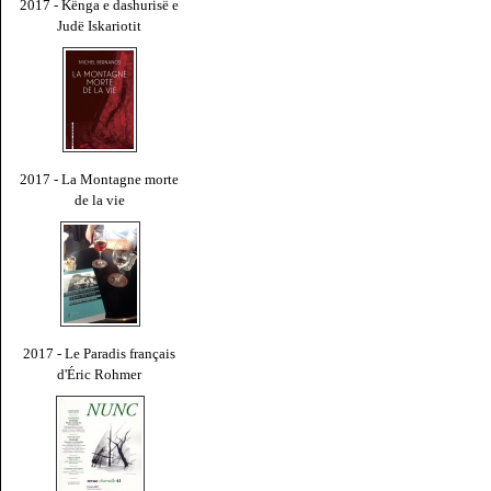
2017 - Kënga e dashurisë e
Judë Iskariotit
2017 - La Montagne morte
de la vie
2017 - Le Paradis français
d'Éric Rohmer