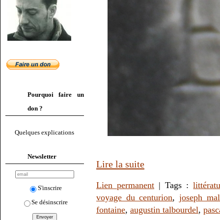
Pourquoi faire un
don ?
Quelques explications
Newsletter
Lire la suite
Lien permanent
| Tags :
littérat
S'inscrire
voyage du centurion
,
joseph ma
Se désinscrire
fontaine
,
augustin talbourdel
,
pasc