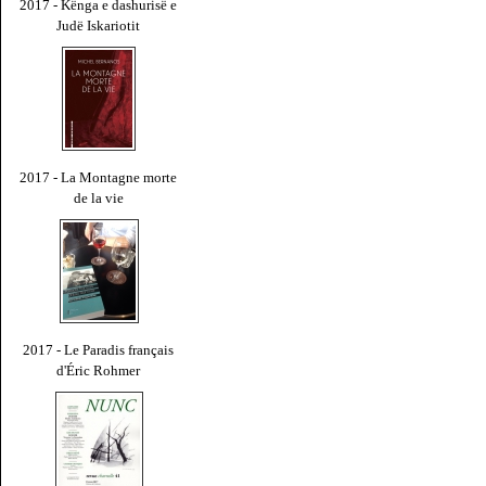
2017 - Kënga e dashurisë e
Judë Iskariotit
2017 - La Montagne morte
de la vie
2017 - Le Paradis français
d'Éric Rohmer