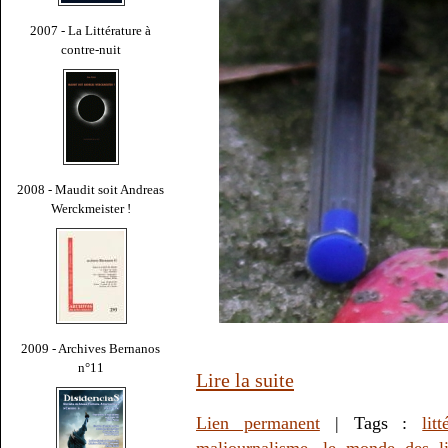
2007 - La Littérature à
contre-nuit
2008 - Maudit soit Andreas
Werckmeister !
2009 - Archives Bernanos
n°11
Lire la suite
Lien permanent
| Tags :
litt