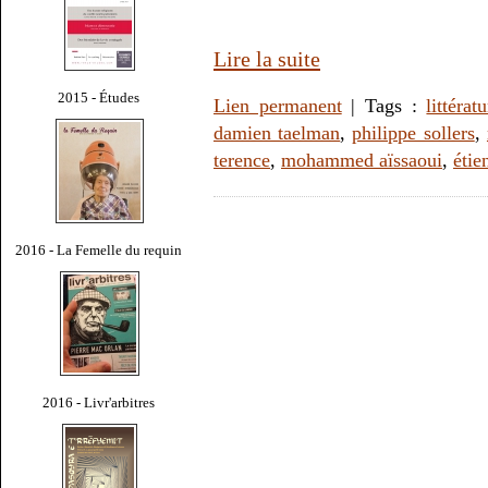
Lire la suite
2015 - Études
Lien permanent
| Tags :
littérat
damien taelman
,
philippe sollers
,
terence
,
mohammed aïssaoui
,
étie
2016 - La Femelle du requin
2016 - Livr'arbitres