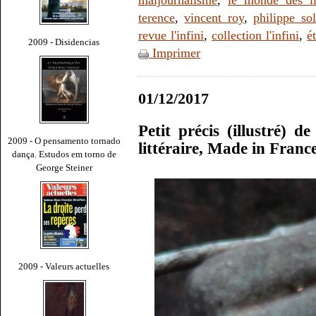
maljournalisme
,
le monde des li
terence
,
vincent roy
,
philippe sol
revue l'infini
,
collection l'infini
,
é
2009 - Disidencias
Imprimer
01/12/2017
Petit précis (illustré) d
2009 - O pensamento tornado
littéraire, Made in Fran
dança. Estudos em torno de
George Steiner
2009 - Valeurs actuelles