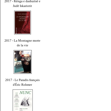
2017 - Kënga e dashurisë e
Judë Iskariotit
2017 - La Montagne morte
de la vie
2017 - Le Paradis français
d'Éric Rohmer