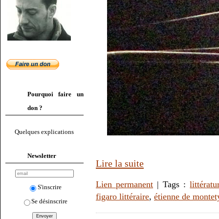
Pourquoi faire un
don ?
Quelques explications
Newsletter
Lire la suite
Lien permanent
| Tags :
littératu
S'inscrire
figaro littéraire
,
étienne de montet
Se désinscrire