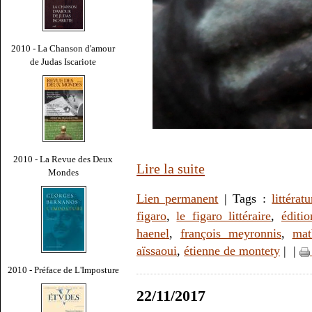
2010 - La Chanson d'amour
de Judas Iscariote
2010 - La Revue des Deux
Lire la suite
Mondes
Lien permanent
| Tags :
littératu
figaro
,
le figaro littéraire
,
éditi
haenel
,
françois meyronnis
,
mat
aïssaoui
,
étienne de montety
|
|
2010 - Préface de L'Imposture
22/11/2017