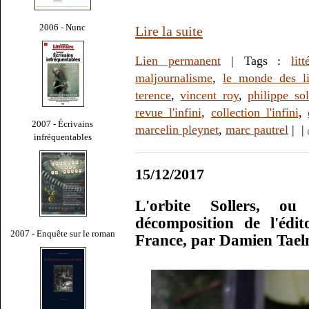
2006 - Nunc
Lire la suite
Lien permanent
| Tags :
litt
maljournalisme
,
le monde des li
terence
,
vincent roy
,
philippe sol
revue l'infini
,
collection l'infini
,
2007 - Écrivains
marcelin pleynet
,
marc pautrel
|
|
infréquentables
15/12/2017
L'orbite Sollers, ou 
décomposition de l'édit
2007 - Enquête sur le roman
France, par Damien Tae