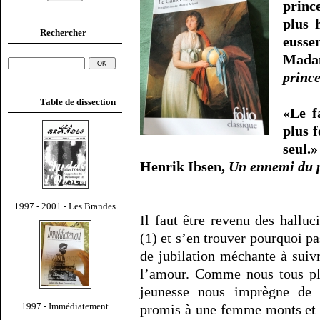
princ
plus 
Rechercher
eussen
Mada
princ
Table de dissection
«Le f
plus 
seul.»
Henrik Ibsen,
Un ennemi du 
1997 - 2001 - Les Brandes
Il faut être revenu des hallu
(1) et s’en trouver pourquoi pas
de jubilation méchante à sui
l’amour. Comme nous tous pl
jeunesse nous imprègne de
1997 - Immédiatement
promis à une femme monts et m