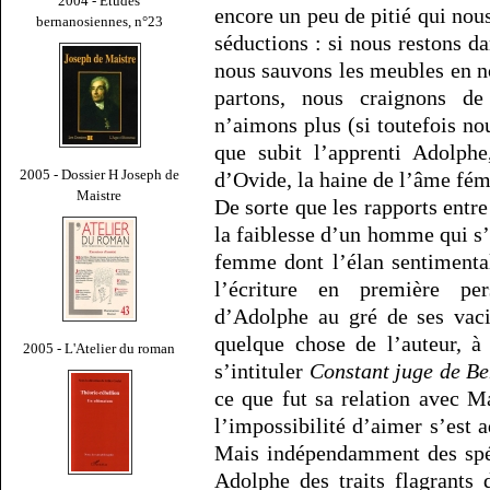
2004 - Études
encore un peu de pitié qui no
bernanosiennes, n°23
séductions : si nous restons 
nous sauvons les meubles en n
partons, nous craignons de
n’aimons plus (si toutefois no
que subit l’apprenti Adolphe
2005 - Dossier H Joseph de
d’Ovide, la haine de l’âme fém
Maistre
De sorte que les rapports entr
la faiblesse d’un homme qui s’
femme dont l’élan sentimental
l’écriture en première per
d’Adolphe au gré de ses vaci
quelque chose de l’auteur, à
2005 - L'Atelier du roman
s’intituler
Constant juge de B
ce que fut sa relation avec 
l’impossibilité d’aimer s’est a
Mais indépendamment des spéc
Adolphe des traits flagrants 