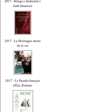
2017 - Kënga e dashurisë e
Judë Iskariotit
2017 - La Montagne morte
de la vie
2017 - Le Paradis français
d'Éric Rohmer