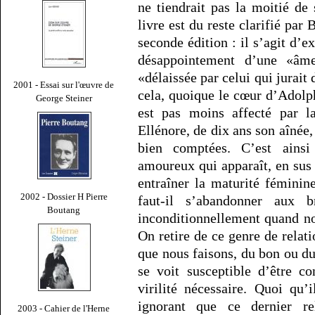
ne tiendrait pas la moitié de
livre est du reste clarifié par
seconde édition : il s’agit d’e
désappointement d’une «âm
«délaissée par celui qui jurait 
2001 - Essai sur l'œuvre de
cela, quoique le cœur d’Adolph
George Steiner
est pas moins affecté par l
Ellénore, de dix ans son aînée,
bien comptées. C’est ainsi
amoureux qui apparaît, en sus
entraîner la maturité féminin
2002 - Dossier H Pierre
faut-il s’abandonner aux
Boutang
inconditionnellement quand n
On retire de ce genre de relat
que nous faisons, du bon ou d
se voit susceptible d’être co
virilité nécessaire. Quoi qu’
ignorant que ce dernier 
2003 - Cahier de l'Herne