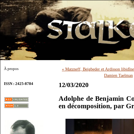
À propos
« Matzneff, Beigbeder et Ardisson libidînen
Damien Taelman
12/03/2020
ISSN : 2425-8784
Adolphe de Benjamin Co
en décomposition, par G