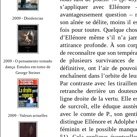
s’appliquer avec Ellénore
avantageusement question – m
2009 - Disidencias
son aînée se délite, moins il 
fois pour toutes. Quelque chos
d’Ellénore même s’il n’a ja
attirance profonde. À son cor
de reconnaître que son tempéra
de plusieurs survivances d
2009 - O pensamento tornado
dança. Estudos em torno de
définitive, ont l’air de pouvo
George Steiner
enchaînent dans l’orbite de leu
Par contraste avec les tiraill
retranche derrière un douteu
ligne droite de la vertu. Elle 
de surcroît, elle éduque aust
avec le comte de P., son gent
2009 - Valeurs actuelles
distingue Ellénore et Adolphe
féminin et le possible manqu
51). Cela explique éventuelle