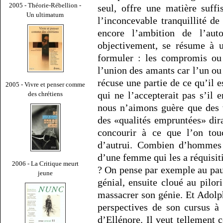
2005 - Théorie-Rébellion -
seul, offre une matière suff
Un ultimatum
l’inconcevable tranquillité d
encore l’ambition de l’aut
objectivement, se résume à u
formuler : les compromis ou 
l’union des amants car l’un ou
récuse une partie de ce qu’il e
2005 - Vivre et penser comme
qui ne l’accepterait pas s’il 
des chrétiens
nous n’aimons guère que des 
des «qualités empruntées» dira
concourir à ce que l’on touc
d’autrui. Combien d’hommes c
d’une femme qui les a réquisi
2006 - La Critique meurt
? On pense par exemple au pa
jeune
génial, ensuite cloué au pilori
massacrer son génie. Et Adolph
perspectives de son cursus à
d’Ellénore. Il veut tellement c