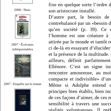
fixe en quelque sorte l’ordre 
2006 - Nunc
son aristocrate installé.
D’autre part, le besoin de
contrebalancé par un «besoin de
qu’en société (p. 39). Ce c
l’homme est une créature à l
attirée par le monde et tantôt 
2007 - Écrivains
ci de-là en essayant d’élucider
infréquentables
et la présence de la multitude. 
ailleurs, définit parfaiteme
Ellénore. C’est un signe inc
rencontre amoureuse, au moi
compacte et indivisible» d’un
2007 - Enquête sur le roman
Même si Adolphe entend co
principes bien établis, bien in
de ces façons d’aimer, de ces 
sensibilité à travers une su
réalités voluptueuses. Il pr