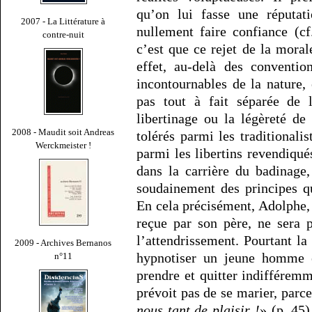
qu’on lui fasse une réputa
2007 - La Littérature à
nullement faire confiance (c
contre-nuit
c’est que ce rejet de la moral
effet, au-delà des conventio
incontournables de la nature, 
pas tout à fait séparée de 
libertinage ou la légèreté d
2008 - Maudit soit Andreas
tolérés parmi les traditional
Werckmeister !
parmi les libertins revendiqué
dans la carrière du badinage
soudainement des principes qu
En cela précisément, Adolphe, 
reçue par son père, ne sera 
l’attendrissement. Pourtant la
2009 - Archives Bernanos
hypnotiser un jeune homme e
n°11
prendre et quitter indifférem
prévoit pas de se marier, parc
nous tant de plaisir !
» (p. 45