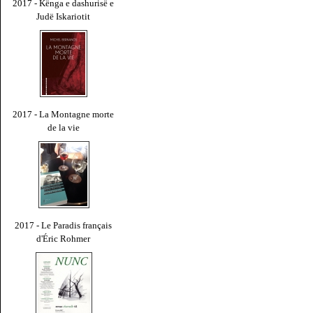
2017 - Kënga e dashurisë e
Judë Iskariotit
2017 - La Montagne morte
de la vie
2017 - Le Paradis français
d'Éric Rohmer