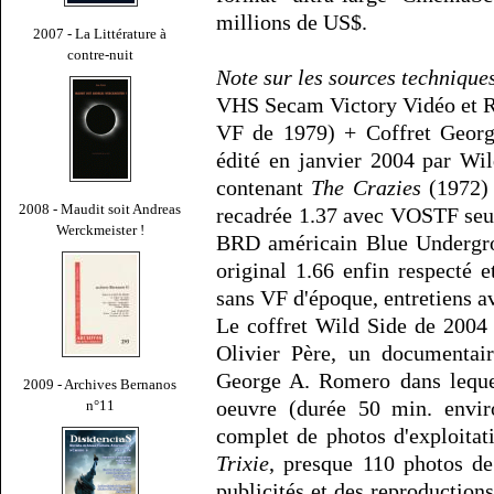
millions de US$.
2007 - La Littérature à
contre-nuit
Note sur les sources technique
VHS Secam Victory Vidéo et Re
VF de 1979) + Coffret Geo
édité en janvier 2004 par Wil
contenant
The Crazies
(1972)
2008 - Maudit soit Andreas
recadrée 1.37 avec VOSTF se
Werckmeister !
BRD américain Blue Undergro
original 1.66 enfin respecté
sans VF d'époque, entretiens a
Le coffret Wild Side de 2004 
Olivier Père, un documentai
George A. Romero dans leque
2009 - Archives Bernanos
oeuvre (durée 50 min. envir
n°11
complet de photos d'exploitati
Trixie
, presque 110 photos de 
publicités et des reproductions