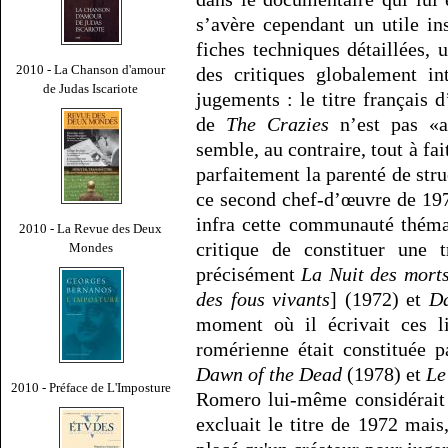
s’avère cependant un utile in
fiches techniques détaillées, 
2010 - La Chanson d'amour
des critiques globalement in
de Judas Iscariote
jugements : le titre français 
de
The Crazies
n’est pas «a
semble, au contraire, tout à fai
parfaitement la parenté de str
ce second chef-d’œuvre de 197
infra cette communauté thémat
2010 - La Revue des Deux
critique de constituer une t
Mondes
précisément
La Nuit des morts
des fous vivants
] (1972) et
Da
moment où il écrivait ces li
romérienne était constituée 
Dawn of the Dead
(1978) et
Le
2010 - Préface de L'Imposture
Romero lui-même considérait 
excluait le titre de 1972 mai