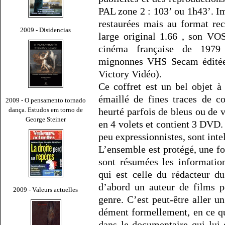
PAL zone 2 : 103’ ou 1h43’. I
restaurées mais au format re
2009 - Disidencias
large original 1.66 , son VO
cinéma française de 1979 
mignonnes VHS Secam éditées
Victory Vidéo).
Ce coffret est un bel objet à
émaillé de fines traces de c
2009 - O pensamento tornado
dança. Estudos em torno de
heurté parfois de bleus ou de ve
George Steiner
en 4 volets et contient 3 DVD.
peu expressionnistes, sont intel
L’ensemble est protégé, une foi
sont résumées les information
qui est celle du rédacteur d
d’abord un auteur de films p
2009 - Valeurs actuelles
genre. C’est peut-être aller 
dément formellement, en ce qui
dans le documentaire qui lui 