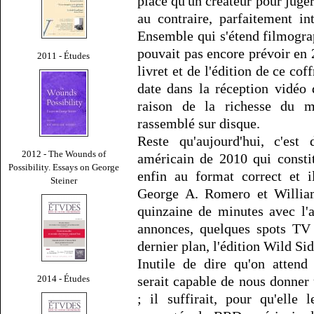
placé qu'un créateur pour juger
au contraire, parfaitement in
Ensemble qui s'étend filmogra
pouvait pas encore prévoir en
2011 - Études
livret et de l'édition de ce co
date dans la réception vidéo
raison de la richesse du mat
rassemblé sur disque.
Reste qu'aujourd'hui, c'es
2012 - The Wounds of
américain de 2010 qui consti
Possibility. Essays on George
enfin au format correct et 
Steiner
George A. Romero et William 
quinzaine de minutes avec l'
annonces, quelques spots TV 
dernier plan, l'édition Wild Si
Inutile de dire qu'on attend
2014 - Études
serait capable de nous donner 
; il suffirait, pour qu'elle 