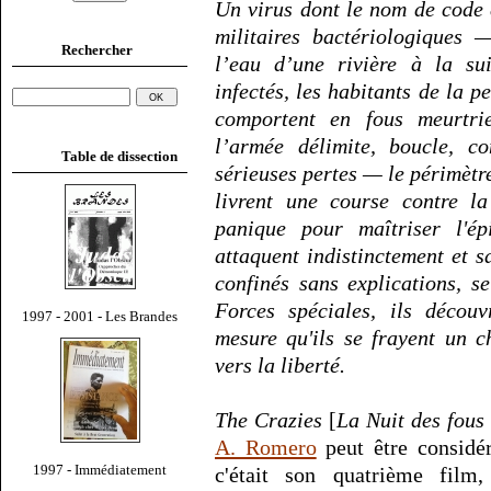
Un virus dont le nom de code 
militaires bactériologiques 
Rechercher
l’eau d’une rivière à la su
infectés, les habitants de la p
comportent en fous meurtri
l’armée délimite, boucle, c
Table de dissection
sérieuses pertes — le périmètre
livrent une course contre l
panique pour maîtriser l'ép
attaquent indistinctement et s
confinés sans explications, 
Forces spéciales, ils découv
1997 - 2001 - Les Brandes
mesure qu'ils se frayent un 
vers la liberté.
The Crazies
[
La Nuit des fous
A. Romero
peut être considé
1997 - Immédiatement
c'était son quatrième film