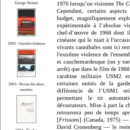
1970 lorsqu’on visionne
The C
George Steiner
Cependant, certains aspects
budget, magnifiquement explo
expérimentale à l’absolue vi
chef-d’œuvre de 1968 dont il
cinéaste qui le niait à l'occas
2003 - Gueules d'amour
vivants cannibales sont ici re
l'extrême violence de l'ensem
et cauchemardesque (on y tue 
arrêt) que dans le film de 1968
carabine militaire USM2 e
certaines unités de la gard
2003 - Revue des deux
mondes
différencie de l’USM1 ori
permettant le tir automat
dévastateurs. Mise à part la 
retrouvera peu de temps ap
[
Frissons
] (Canada, 1975) — 
David Cronenberg — le reste 