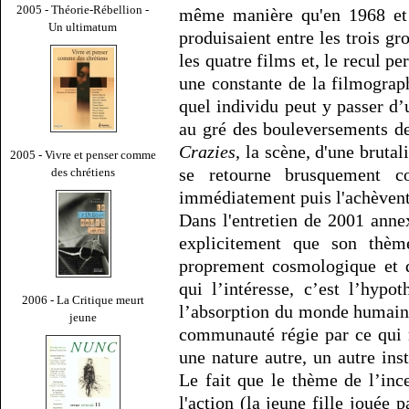
2005 - Théorie-Rébellion -
même manière qu'en 1968 et 
Un ultimatum
produisaient entre les trois gr
les quatre films et, le recul pe
une constante de la filmogra
quel individu peut y passer d’
au gré des bouleversements de
Crazies
, la scène, d'une bruta
2005 - Vivre et penser comme
se retourne brusquement co
des chrétiens
immédiatement puis l'achèven
Dans l'entretien de 2001 ann
explicitement que son thèm
proprement cosmologique et d
qui l’intéresse, c’est l’hypo
2006 - La Critique meurt
l’absorption du monde humain
jeune
communauté régie par ce qui n
une nature autre, un autre ins
Le fait que le thème de l’in
l'action (la jeune fille jouée