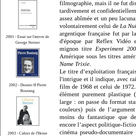
filmographie, mais il ne fut di
tardivement et confidentielle
assez abîmée et un peu lacunai
volontairement celui de
La Nui
argentique française fut par
2001 - Essai sur l'œuvre de
d'époque par Reflex Vidéo 
George Steiner
mignon titre
Experiment 20
Amérique sous les titres améri
Name Trixie
.
Le titre d’exploitation frança
l'intrigue et il indique, avec r
2002 - Dossier H Pierre
film de 1968 et celui de 1972
Boutang
élément purement plastique (
large : on passe du format s
couleurs) puis de l’argument
moins du fantastique que de 
encore l’aspect politique-fictio
cinéma pseudo-documentaire 
2003 - Cahier de l'Herne