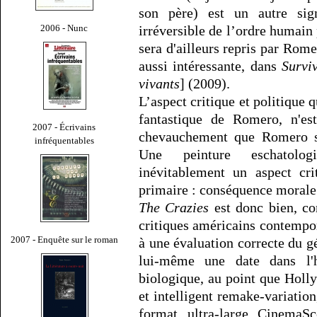
son père) est un autre sig
2006 - Nunc
irréversible de l’ordre humain
sera d'ailleurs repris par Rom
aussi intéressante, dans
Survi
vivants
] (2009).
L’aspect critique et politique q
fantastique de Romero, n'e
2007 - Écrivains
chevauchement que Romero s’
infréquentables
Une peinture eschatolo
inévitablement un aspect cri
primaire : conséquence morale 
The Crazies
est donc bien, co
critiques américains contempor
2007 - Enquête sur le roman
à une évaluation correcte du g
lui-même une date dans l'h
biologique, au point que Hol
et intelligent remake-variation
format ultra-large CinemaS