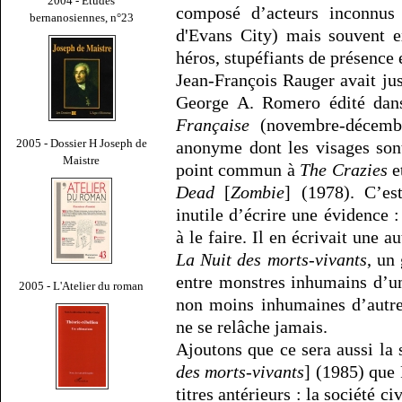
2004 - Études
composé d’acteurs inconnus 
bernanosiennes, n°23
d'Evans City) mais souvent e
héros, stupéfiants de présence 
Jean-François Rauger avait ju
George A. Romero édité da
Française
(novembre-décemb
2005 - Dossier H Joseph de
anonyme dont les visages son
Maistre
point commun à
The Crazies
e
Dead
[
Zombie
] (1978). C’es
inutile d’écrire une évidence 
à le faire. Il en écrivait une 
La Nuit des morts-vivants
, un
entre monstres inhumains d’u
2005 - L'Atelier du roman
non moins inhumaines d’autre
ne se relâche jamais.
Ajoutons que ce sera aussi la 
des morts-vivants
] (1985) que
titres antérieurs : la société ci