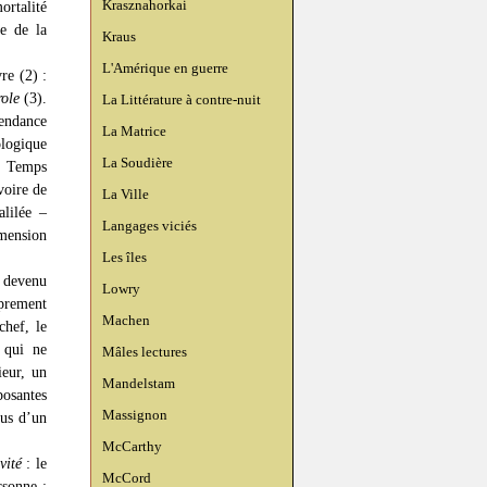
Krasznahorkai
ortalité
e de la
Kraus
L'Amérique en guerre
re (2) :
role
(3).
La Littérature à contre-nuit
tendance
La Matrice
logique
La Soudière
s Temps
voire de
La Ville
alilée –
Langages viciés
imension
Les îles
 devenu
Lowry
prement
Machen
chef, le
 qui ne
Mâles lectures
ieur, un
Mandelstam
posantes
Massignon
lus d’un
McCarthy
vité
: le
McCord
rsonne :