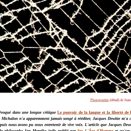
Photographie
(détail) de Jua
 évoqué dans une longue critique
Le pouvoir de la langue et la liberté de l
r Michalon n'a apparemment jamais songé à rééditer, Jacques Dewitte m'a c
 puis nous avons pu nous entretenir de vive voix. L'article que Jacques Dew
 le philosophe Jan Marejko jadis publié par
feu L'Âge d'Homme
et qu'un