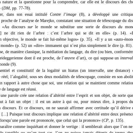
la nature et la questionne pour la comprendre, car elle est le discours des ch
 (
DM
, pp. 77-78).
r, dans son essai intitulé
Contre l’image
(8), a développé une critiqu
 proche de l’analyse de Marejko, constatant une situation de télescopage du dis
 «Au discours
sur
le monde se substitue une sorte de discours
du
mond
e] ne dit rien de l’arbre : c’est l’arbre qui se dit en elle» (p. 14). «
on objective, le monde se fait lui-même logos» (p. 35). «Il y a un «auto-éno
 monde» (p. 52) un «dire» immanent qui n’est plus simplement le dire (p. 81)
e, de manière classique, la médiation du langage, du dire (ou bien, conformém
eideggerienne dont il est proche, de l’œuvre d’art), ce qui suppose un
interval
 monde (9).
entiel et constitutif de la logalité un hiatus (un intervalle, une distance) 
e réel; l’alogalité, sous ses deux modalités de télescopage, consiste en son aboli
 un rapport à autre chose que soi, une relation qui se maintient comme relat
e de langage est réussi.
ne parole crée une relation d’altérité entre l’esprit et son objet, de sorte que
out à fait un objet : il est un autre à qui ou, pour mieux dire, à propos d
 discours. Et ce discours, on ne saurait affirmer avec certitude qu’il dérive 
 [...] Puisque tout discours implique une relation d’altérité entre deux présence
 lorsqu’une parole est prononcée, que celui qui la prononce» (
CP
, p. 135).
araître comme inquiétant et donner le vertige : il semblerait alors que l’on ne 
de tangible ou qu’en tout cas, l’on ne puisse jamais détenir de terme abs