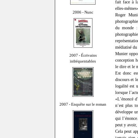
fait face à 
elles-mêmes»
2006 - Nunc
Roger Munie
photographie
du monde :
photographi
représentati
médiatisé du
Munier oppos
2007 - Écrivains
conception h
infréquentables
le dire et le
Est donc ess
discours et l
logalité est
lorsque l’act
«L’énoncé d’u
2007 - Enquête sur le roman
n’est plus t
développe un
qui l’énonce.
peut y avoir,
Cela peut app
jamais rien 