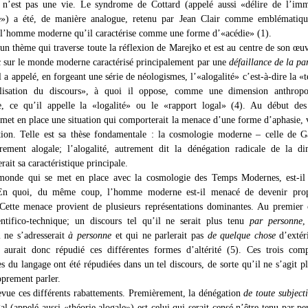
, n’est pas une vie. Le syndrome de Cottard (appelé aussi «délire de l’imm
e») a été, de manière analogue, retenu par Jean Clair comme emblématiqu
 l’homme moderne qu’il caractérise comme une forme d’«acédie» (1).
 un thème qui traverse toute la réflexion de Marejko et est au centre de son œuv
c sur le monde moderne caractérisé principalement par une
défaillance de la pa
l a appelé, en forgeant une série de néologismes, l’«alogalité» c’est-à-dire la «
lisation du discours», à quoi il oppose, comme une dimension anthropo
e, ce qu’il appelle la «logalité» ou le «rapport logal» (4). Au début de
met en place une situation qui comporterait la menace d’une forme d’aphasie, 
ion. Telle est sa thèse fondamentale : la cosmologie moderne – celle de G
èrement alogale; l’alogalité, autrement dit la dénégation radicale de la d
erait sa caractéristique principale.
monde qui se met en place avec la cosmologie des Temps Modernes, est-il
En quoi, du même coup, l’homme moderne est-il menacé de devenir pro
Cette menace provient de plusieurs représentations dominantes. Au premier 
entifico-technique; un discours tel qu’il ne serait plus tenu
par personne
,
i ne s’adresserait
à personne
et qui ne parlerait pas
de quelque chose
d’extér
 aurait donc répudié ces différentes formes d’altérité (5). Ces trois com
s du langage ont été répudiées dans un tel discours, de sorte qu’il ne s’agit p
oprement parler.
evue ces différents rabattements. Premièrement, la dénégation
de toute subjecti
al (appelé aussi «théorie alogale») est celui qui serait censé n’être tenu par pe