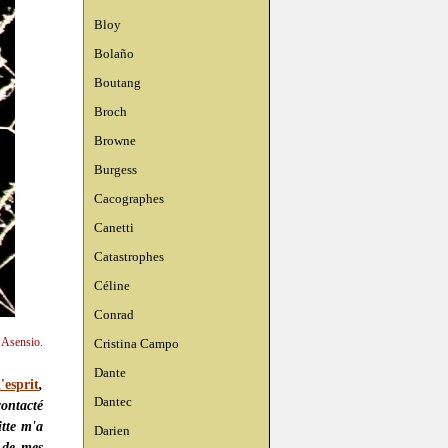
Bloy
Bolaño
Boutang
Broch
Browne
Burgess
Cacographes
Canetti
Catastrophes
Céline
Conrad
n Asensio.
Cristina Campo
Dante
'esprit
,
Dantec
ontacté
itte m'a
Darien
 de mes