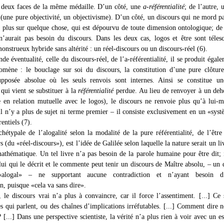
 deux faces de la même médaille. D’un côté, une
a-référentialité
; de l’autre,
(une pure objectivité, un objectivisme). D’un côté, un discours qui ne mord pa
e plus sur quelque chose, qui est dépourvu de toute dimension ontologique; de 
n’aurait pas besoin du discours. Dans les deux cas, logos et être sont téles
onstrueux hybride sans altérité : un réel-discours ou un discours-réel (6).
de éventualité, celle du discours-réel, de l’a-référentialité, il se produit égal
mène : le bouclage sur soi du discours, la constitution d’une pure clôtur
upposée absolue où les seuls renvois sont internes. Ainsi se constitue 
qui vient se substituer à la
référentialité
perdue. Au lieu de renvoyer à un deh
 en relation mutuelle avec le logos), le discours ne renvoie plus qu’à lui
 il n’y a plus de sujet ni terme premier – il consiste exclusivement en un «sys
rentiels (7).
chétypale de l’alogalité selon la modalité de la pure référentialité, de l’êt
s (du «réel-discours»), est l’idée de Galilée selon laquelle la nature serait un liv
athématique. Un tel livre n’a pas besoin de la parole humaine pour être dit; i
lui qui le décrit et le commente peut tenir un discours de Maître absolu, – un 
«alogal» – ne supportant aucune contradiction et n’ayant besoin d
n, puisque «cela va sans dire».
, le discours vrai n’a plus à convaincre, car il force l’assentiment. [...] Ce 
 qui parlent, ou des chaînes d’implications irréfutables. [...] Comment dire 
? [...] Dans une perspective scientiste, la vérité n’a plus rien à voir avec un es