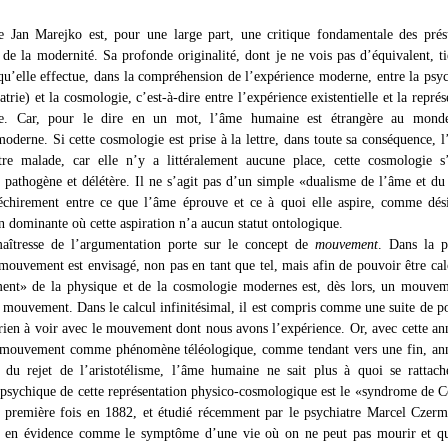
 Jan Marejko est, pour une large part, une critique fondamentale des prés
 de la modernité. Sa profonde originalité, dont je ne vois pas d’équivalent, ti
qu’elle effectue, dans la compréhension de l’expérience moderne, entre la psy
atrie) et la cosmologie, c’est-à-dire entre l’expérience existentielle et la représ
e. Car, pour le dire en un mot, l’âme humaine est étrangère au mond
oderne. Si cette cosmologie est prise à la lettre, dans toute sa conséquence, 
re malade, car elle n’y a littéralement aucune place, cette cosmologie s’
 pathogène et délétère. Il ne s’agit pas d’un simple «dualisme de l’âme et du
chirement entre ce que l’âme éprouve et ce à quoi elle aspire, comme dési
n dominante où cette aspiration n’a aucun statut ontologique.
aîtresse de l’argumentation porte sur le concept de
mouvement
. Dans la p
mouvement est envisagé, non pas en tant que tel, mais afin de pouvoir être cal
nt» de la physique et de la cosmologie modernes est, dès lors, un mouvem
n mouvement. Dans le calcul infinitésimal, il est compris comme une suite de po
 rien à voir avec le mouvement dont nous avons l’expérience. Or, avec cette an
e mouvement comme phénomène téléologique, comme tendant vers une fin, ann
 du rejet de l’aristotélisme, l’âme humaine ne sait plus à quoi se rattac
psychique de cette représentation physico-cosmologique est le «syndrome de C
a première fois en 1882, et étudié récemment par le psychiatre Marcel Czer
 en évidence comme le symptôme d’une vie où on ne peut pas mourir et qu