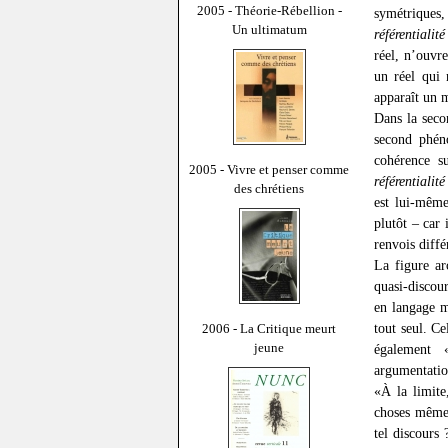
2005 - Théorie-Rébellion -
symétriques,
Un ultimatum
référentialité
réel, n’ouvr
un réel qui 
apparaît un m
Dans la secon
second phéno
cohérence s
2005 - Vivre et penser comme
référentialité
des chrétiens
est lui-même
plutôt – car
renvois diffé
La figure ar
quasi-discour
en langage m
tout seul. Ce
2006 - La Critique meurt
jeune
également 
argumentatio
«À la limite
choses mêmes
tel discours 