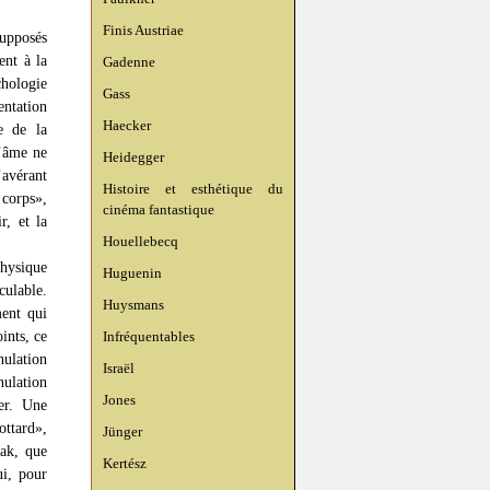
Finis Austriae
upposés
ent à la
Gadenne
chologie
Gass
entation
Haecker
e de la
l’âme ne
Heidegger
avérant
Histoire et esthétique du
 corps»,
cinéma fantastique
r, et la
Houellebecq
hysique
Huguenin
culable.
Huysmans
ent qui
ints, ce
Infréquentables
nulation
Israël
ulation
Jones
her. Une
ottard»,
Jünger
mak, que
Kertész
i, pour