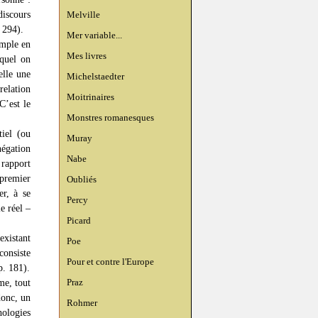
discours
Melville
. 294).
Mer variable...
emple en
Mes livres
equel on
elle une
Michelstaedter
relation
Moitrinaires
C’est le
Monstres romanesques
tiel (ou
Muray
négation
Nabe
 rapport
 premier
Oubliés
er, à se
Percy
e réel –
Picard
existant
Poe
consiste
Pour et contre l'Europe
p. 181).
Praz
me, tout
donc, un
Rohmer
ologies