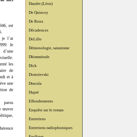
Daudet (Léon)
De Quincey
De Roux
946, est
Décadences
6.
je l’ai
DeLillo
999. Je
Démonologie, satanisme
é d’une
Dhimmitude
tuelle.
enté les
Dick
aire de
Dostoïevski
dt et à
nève une
Dracula
ction de
Dupré
Effondrements
s parus
e œuvre
Enquête sur le roman
itique,
Entretiens
Entretiens radiophoniques
ohérence
Faulkner