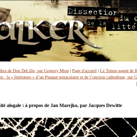
ibra de Don DeLillo, par Gregory Mion
|
Page d'accueil
|
Le Temps gagné de R
n : la « littérature » d’un Putanat tentaculaire et de l’onction cathodique, par 
té alogale : à propos de Jan Marejko, par Jacques Dewitte