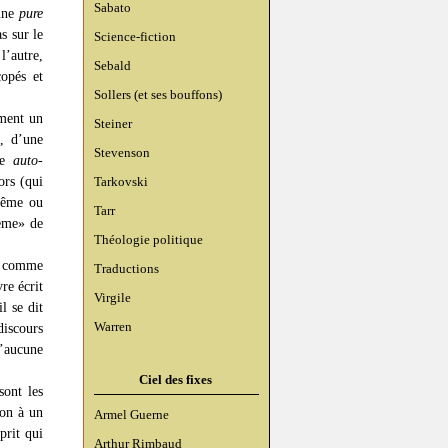
Sabato
 une
pure
s sur le
Science-fiction
l’autre,
Sebald
copés et
Sollers (et ses bouffons)
ement un
Steiner
e, d’une
Stevenson
une
auto-
ors (qui
Tarkovski
-même ou
Tarr
tème» de
Théologie politique
re comme
Traductions
re écrit
Virgile
l se dit
Warren
discours
’aucune
Ciel des fixes
sont les
non à un
Armel Guerne
prit qui
Arthur Rimbaud