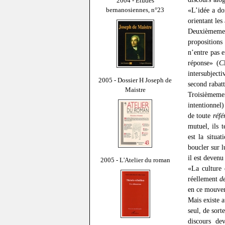
2004 - Études
bernanosiennes, n°23
«L’idée a do
orientant les
Deuxièmement
propositions
n’entre pas e
réponse» (
C
intersubject
2005 - Dossier H Joseph de
second rabat
Maistre
Troisièmemen
intentionnel)
de toute
réfé
mutuel, ils 
est la situa
boucler sur 
il est devenu
2005 - L'Atelier du roman
«La culture 
réellement
d
en ce mouveme
Mais existe a
seul, de sor
discours de