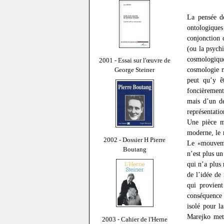
La pensée de
ontologiques
conjonction 
(ou la psychi
cosmologiqu
2001 - Essai sur l'œuvre de
cosmologie m
George Steiner
peut qu’y êt
foncièrement
mais d’un dé
représentatio
Une pièce m
moderne, le 
2002 - Dossier H Pierre
Le «mouveme
Boutang
n’est plus u
qui n’a plus
de l’idée d
qui provient
conséquence 
isolé pour l
Marejko met
2003 - Cahier de l'Herne