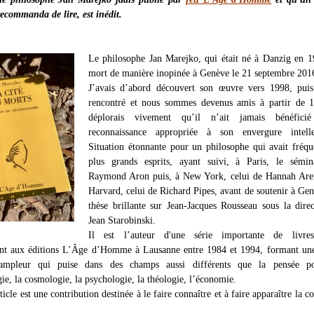
recommanda de lire, est inédit.
Le philosophe Jan Marejko, qui était né à Danzig en 1
mort de manière inopinée à Genève le 21 septembre 201
J’avais d’abord découvert son œuvre vers 1998, puis 
rencontré et nous sommes devenus amis à partir de 1
déplorais vivement qu’il n’ait jamais bénéfici
reconnaissance appropriée à son envergure intellec
Situation étonnante pour un philosophe qui avait fréqu
plus grands esprits, ayant suivi, à Paris, le sémin
Raymond Aron puis, à New York, celui de Hannah Aren
Harvard, celui de Richard Pipes, avant de soutenir à Ge
thèse brillante sur Jean-Jacques Rousseau sous la dire
Jean Starobinski.
Il est l’auteur d'une série importante de livre
ent aux éditions L’Âge d’Homme à Lausanne entre 1984 et 1994, formant un
mpleur qui puise dans des champs aussi différents que la pensée pol
ie, la cosmologie, la psychologie, la théologie, l’économie.
ticle est une contribution destinée à le faire connaître et à faire apparaître la c