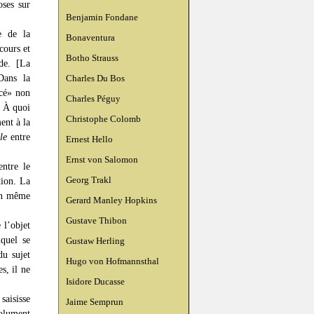
oses sur
Benjamin Fondane
e de la
Bonaventura
cours et
Botho Strauss
e. [La
Dans la
Charles Du Bos
ncé» non
Charles Péguy
. À quoi
Christophe Colomb
ent à la
le
entre
Ernest Hello
Ernst von Salomon
entre le
Georg Trakl
tion. La
ion même
Gerard Manley Hopkins
Gustave Thibon
 l’objet
uquel se
Gustaw Herling
du sujet
Hugo von Hofmannsthal
s, il ne
Isidore Ducasse
saisisse
Jaime Semprun
olument