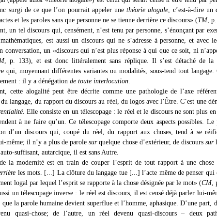
nc surgi de ce que l’on pourrait appeler une
théorie alogale
, c’est-à-dire un 
 actes et les paroles sans que personne ne se tienne derrière ce discours» (
TM
, p
, un tel discours qui, censément, n’est tenu par personne, s’énonçant par ex
 mathématiques, est aussi un discours qui ne s’adresse à personne, et avec l
n conversation, un «discours qui n’est plus réponse à qui que ce soit, ni n’app
M
, p. 133), et est donc littéralement sans réplique. Il s’est détaché de la 
ive qui, moyennant différentes variantes ou modalités, sous-tend tout langage. 
tement : il y a dénégation
de toute interlocution
.
t, cette alogalité peut être décrite comme une pathologie de l’axe référen
 du langage, du rapport du discours au réel, du logos avec l’Être. C’est une dé
rentialité
. Elle consiste en un télescopage : le réel et le discours ne sont plus en
tendent à ne faire qu’un. Ce télescopage comporte deux aspects possibles. Le
tion d’un discours qui, coupé du réel, du rapport aux choses, tend à se réifi
lui-même; il n’y a plus de parole
sur
quelque chose d’extérieur, de discours
sur
l
 auto-suffisant, autarcique, il est sans Autre.
de la modernité est en train de couper l’esprit de tout rapport à une chose 
errière
les mots. [...] La clôture du langage tue [...] l’acte même de penser qui 
nt logal par lequel l’esprit se rapporte à la chose désignée par le mot» (
CM
, 
ussi un télescopage inverse : le réel est discours, il est censé déjà parler lui-mê
te que la parole humaine devient superflue et l’homme, aphasique. D’une part, 
venu quasi-chose; de l’autre, un réel devenu quasi-discours – deux path