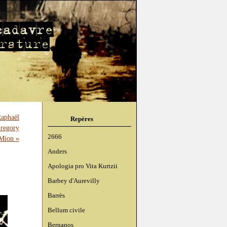
aphaël
Repères
Gregory
2666
Mion »
Anders
Apologia pro Vita Kurtzii
Barbey d'Aurevilly
Barrès
Bellum civile
Bernanos