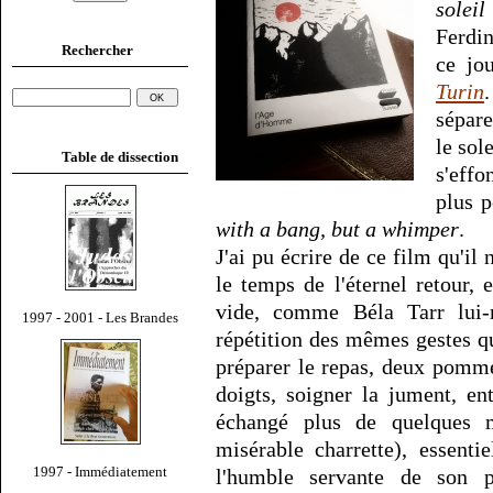
solei
Ferdin
Rechercher
ce jo
Turin
sépare
le sol
Table de dissection
s'effo
plus 
with a bang, but a whimper
.
J'ai pu écrire de ce film qu'i
le temps de l'éternel retour,
vide, comme Béla Tarr lui
1997 - 2001 - Les Brandes
répétition des mêmes gestes quo
préparer le repas, deux pomme
doigts, soigner la jument, en
échangé plus de quelques m
misérable charrette), essent
1997 - Immédiatement
l'humble servante de son 