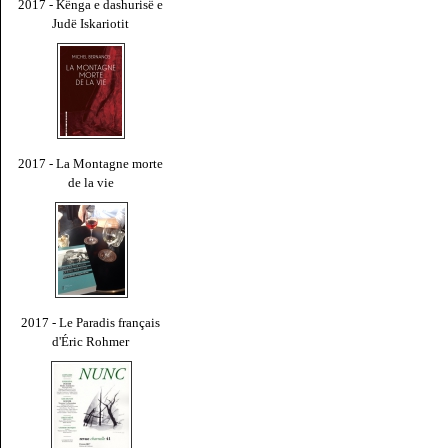
2017 - Kënga e dashurisë e
Judë Iskariotit
2017 - La Montagne morte
de la vie
2017 - Le Paradis français
d'Éric Rohmer