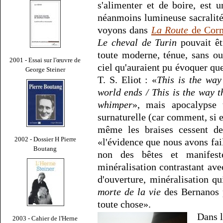
s'alimenter et de boire, est 
néanmoins lumineuse sacralité
voyons dans
La Route
de Cor
Le cheval de Turin
pouvait êt
toute moderne, ténue, sans o
2001 - Essai sur l'œuvre de
ciel qu'auraient pu évoquer qu
George Steiner
T. S. Eliot : «
This is the way
world ends / This is the way 
whimper
», mais apocalypse 
surnaturelle (car comment, si ell
même les braises cessent de
2002 - Dossier H Pierre
«l'évidence que nous avons fai
Boutang
non des bêtes et manifest
minéralisation contrastant av
d'ouverture, minéralisation q
morte de la vie
des Bernanos pè
toute chose».
Dans l
2003 - Cahier de l'Herne