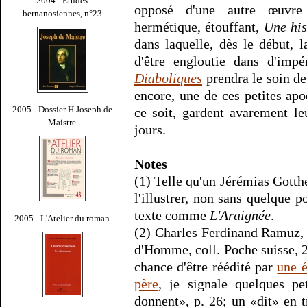
2004 - Études
opposé d'une autre œuvre 
bernanosiennes, n°23
hermétique, étouffant,
Une his
dans laquelle, dès le début, l
d'être engloutie dans d'impé
Diaboliques
prendra le soin de 
encore, une de ces petites apo
2005 - Dossier H Joseph de
ce soit, gardent avarement le
Maistre
jours.
Notes
(1) Telle qu'un Jérémias Gotth
l'illustrer, non sans quelque p
texte comme
L'Araignée
.
2005 - L'Atelier du roman
(2) Charles Ferdinand Ramuz
d'Homme, coll. Poche suisse, 2
chance d'être réédité par
une é
père
, je signale quelques p
donnent», p. 26; un «dit» en t