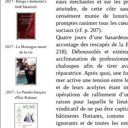
eaux méchantes et sur les pr
2017 - Kënga e dashurisë e
Judë Iskariotit
atteindre, de cette
côte sa
censément munie de luxuri
promptes ranimer tous les cœu
sociaux (cf. p. 207).
Quatre jours d’une hasardeus
accostage des rescapés de la
B
2017 - La Montagne morte
218). Déboussolés et extén
de la vie
acclimatation de professionn
chaloupes afin de tirer a
réparatrice. Après quoi, une fo
mer active une tension entre 
et de leurs acolytes étant i
2017 - Le Paradis français
opérations de ralliement d’
d'Éric Rohmer
raison pour laquelle le lieu
vindicatif de ne pas être capit
bâtiments flottants, comme 
ignorants et de toutes les en