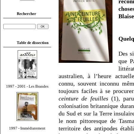
recon
choses
Rechercher
Blais
Quelq
Table de dissection
Des si
que P
litté
australien, à l’heure actue
connu, souvent inconnu même
1997 - 2001 - Les Brandes
toujours faciles à se procur
ceinture de feuilles
(1), paru
colonisation britannique dura
du Sud et sur la Terre insulai
le nom pittoresque de Tasman
territoire des antipodes étab
1997 - Immédiatement