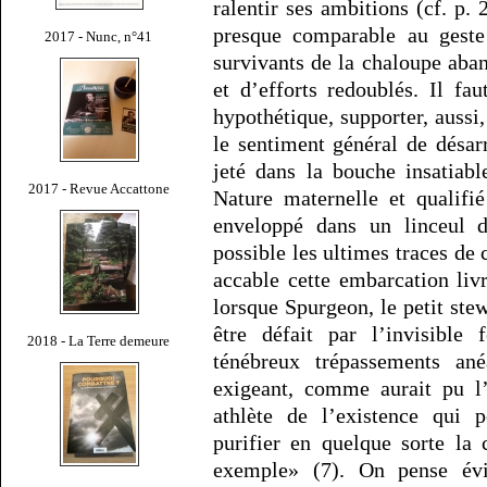
ralentir ses ambitions (cf. p.
presque comparable au geste 
2017 - Nunc, n°41
survivants de la chaloupe ab
et d’efforts redoublés. Il fa
hypothétique, supporter, aussi
le sentiment général de désar
jeté dans la bouche insatiabl
2017 - Revue Accattone
Nature maternelle et qualifi
enveloppé dans un linceul d
possible les ultimes traces de
accable cette embarcation liv
lorsque Spurgeon, le petit stew
être défait par l’invisible 
2018 - La Terre demeure
ténébreux trépassements ané
exigeant, comme aurait pu l’
athlète de l’existence qui p
purifier en quelque sorte la
exemple» (7). On pense évi