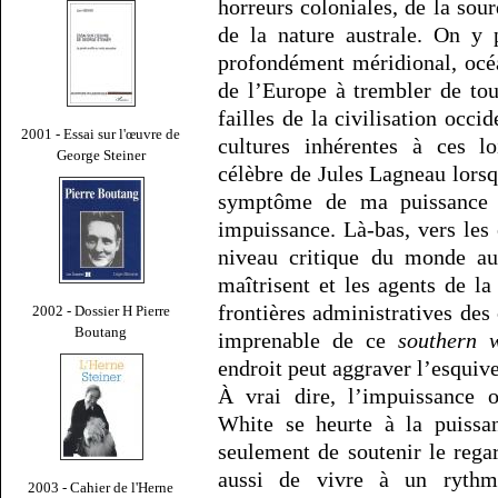
horreurs coloniales, de la sou
de la nature australe. On y 
profondément méridional, océa
de l’Europe à trembler de tout
failles de la civilisation occid
2001 - Essai sur l'œuvre de
cultures inhérentes à ces l
George Steiner
célèbre de Jules Lagneau lorsqu
symptôme de ma puissance
impuissance. Là-bas, vers les
niveau critique du monde aus
maîtrisent et les agents de la
frontières administratives des 
2002 - Dossier H Pierre
Boutang
imprenable de ce
southern 
endroit peut aggraver l’esquiv
À vrai dire, l’impuissance o
White se heurte à la puissan
seulement de soutenir le rega
aussi de vivre à un rythm
2003 - Cahier de l'Herne