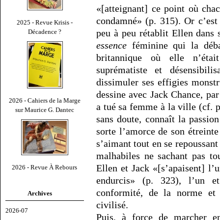
«[atteignant] ce point où cha
condamné» (p. 315). Or c’est
2025 - Revue Krisis -
peu à peu rétablit Ellen dan
Décadence ?
essence
féminine qui la déb
britannique où elle n’éta
suprématiste et désensibili
dissimuler ses effigies monstr
dessine avec Jack Chance, par
2026 - Cahiers de la Marge
a tué sa femme à la ville (cf. 
sur Maurice G. Dantec
sans doute, connaît la passion
sorte l’amorce de son étreint
s’aimant tout en se repoussa
malhabiles ne sachant pas tou
Ellen et Jack «[s’apaisent] l’
2026 - Revue À Rebours
endurcis» (p. 323), l’un et
conformité, de la norme et
Archives
civilisé.
2026-07
Puis, à force de marcher en