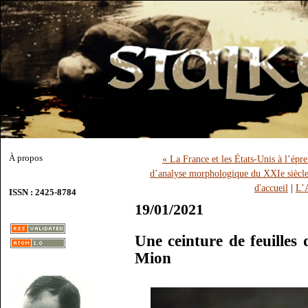
À propos
« La France et les États-Unis à l’ép
d’analyse morphologique du XXIe siècle 
d'accueil
|
L’A
ISSN : 2425-8784
19/01/2021
Une ceinture de feuilles
Mion