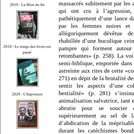
massacrés subitement par les 
2019 - La Mort du fer
qui ont cru à l’agression
pathétiquement d’une lance d
par les femmes noires et 
allégoriquement dévêtue d
rhabillée d’une bucolique cei
2019 - Le temps des livres est
pampre qui forment autour 
passé
retombantes» (p. 258). La vo
semi-biblique, emportée dans 
astreinte aux rites de cette «
271) en dépit de la brutalité d
sentir les aspects d’une co
bestialité» (p. 281) s’insi
2020 - L'Impostura
animalisation salvatrice, tant
abrutie pour se soucier d
supérieurement au sel de l
d’abdication de la méprisabl
durant les catéchismes bond