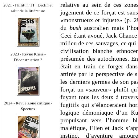
relative au sein de ces zone
2021 - Philitt n°11 : Déclin et
salut de la littérature
jugement de ce forçat est sans 
«monstrueux et injuste» (p. 29
du
bush
australien mais l’ho
Ceci étant avoué, Jack Chance 
milieu de ces sauvages, ce qui fa
civilisation blanche ethnocen
2023 - Revue Krisis -
présumée des autochtones. En 
Déconstruction ?
était en train de forger dans
attirée par la perspective de 
les derniers germes de son pa
forçat un «sauveur» plutôt qu’
fuyant tous les deux à traver
2024 - Revue Zone critique -
fugitifs qui s’élanceraient ho
Spectres
logique démoniaque d’un Kur
propulsant vers l’homme bl
maléfique, Ellen et Jack s’a
instinct d’aventure amour