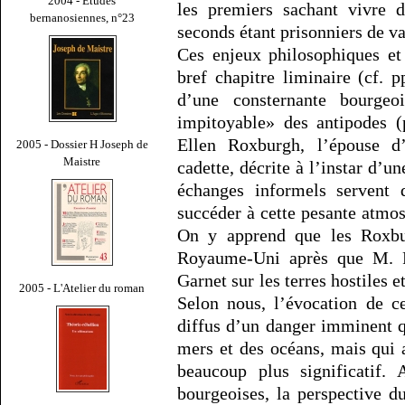
2004 - Études
les premiers sachant vivre d
bernanosiennes, n°23
seconds étant prisonniers de vai
Ces enjeux philosophiques et
bref chapitre liminaire (cf. 
d’une consternante bourgeo
impitoyable» des antipodes (
Ellen Roxburgh, l’épouse d
2005 - Dossier H Joseph de
Maistre
cadette, décrite à l’instar d’
échanges informels servent 
succéder à cette pesante atmo
On y apprend que les Roxbur
Royaume-Uni après que M. R
Garnet sur les terres hostiles 
2005 - L'Atelier du roman
Selon nous, l’évocation de c
diffus d’un danger imminent qu
mers et des océans, mais qui
beaucoup plus significatif. 
bourgeoises, la perspective d