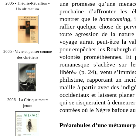
une promesse qu’une menace,
2005 - Théorie-Rébellion -
Un ultimatum
prochaine d’affronter les él
montrer que le
homecoming
, 
rallier quelque chose de per
toute agression de la nature
voyage aurait peut-être la va
pour empêcher les Roxburgh de
2005 - Vivre et penser comme
volontés prométhéennes. Et p
des chrétiens
romanesque s’achève sur les
libéré» (p. 24), venu s’immis
philistine, rapportant un inc
maille à partir avec des indig
occidentaux et laissent planer
2006 - La Critique meurt
qui se risqueraient à demeurer
jeune
contrées où le Nègre bafoue a
Préambules d’une métamorp