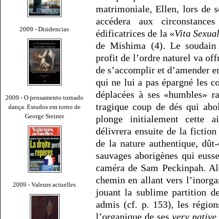
matrimoniale, Ellen, lors de 
accédera aux circonstances
2009 - Disidencias
édificatrices de la «
Vita Sexual
de Mishima (4). Le soudain 
profit de l’ordre naturel va of
de s’accomplir et d’amender e
qui ne lui a pas épargné les co
déplacées à ses «humbles» ra
2009 - O pensamento tornado
tragique coup de dés qui aboli
dança. Estudos em torno de
George Steiner
plonge initialement cette 
délivrera ensuite de la fictio
de la nature authentique, dût
sauvages aborigènes qui euss
caméra de Sam Peckinpah. Alo
chemin en allant vers l’inorga
2009 - Valeurs actuelles
jouant la sublime partition d
admis (cf. p. 153), les région
l’organique de ses
very native