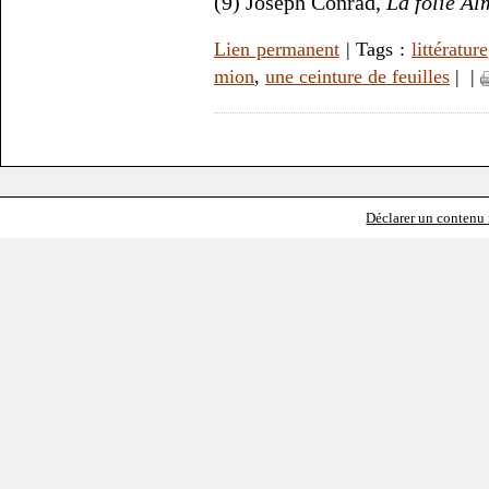
(9) Joseph Conrad,
La folie Al
Lien permanent
| Tags :
littérature
mion
,
une ceinture de feuilles
|
|
Déclarer un contenu i