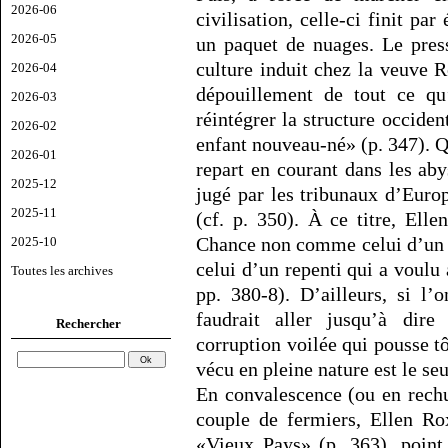
2026-06
civilisation, celle-ci finit 
2026-05
un paquet de nuages. Le pres
culture induit chez la veuve 
2026-04
dépouillement de tout ce qu’
2026-03
réintégrer la structure occide
2026-02
enfant nouveau-né» (p. 347). Q
2026-01
repart en courant dans les ab
2025-12
jugé par les tribunaux d’Europ
2025-11
(cf. p. 350). À ce titre, Ell
Chance non comme celui d’un 
2025-10
celui d’un repenti qui a voul
Toutes les archives
pp. 380-8). D’ailleurs, si l’
faudrait aller jusqu’à dire
Rechercher
corruption voilée qui pousse t
vécu en pleine nature est le se
En convalescence (ou en rechu
couple de fermiers, Ellen Ro
«Vieux Pays» (p. 363), point