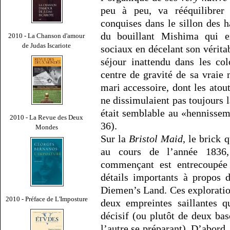
peu à peu, va rééquilibrer 
conquises dans le sillon des 
du bouillant Mishima qui 
2010 - La Chanson d'amour
de Judas Iscariote
sociaux en décelant son véritab
séjour inattendu dans les co
centre de gravité de sa vraie n
mari accessoire, dont les atout
ne dissimulaient pas toujours la
était semblable au «hennissem
2010 - La Revue des Deux
36).
Mondes
Sur la
Bristol Maid
, le brick
au cours de l’année 1836
commençant est entrecoupée
détails importants à propos 
Diemen’s Land. Ces exploration
2010 - Préface de L'Imposture
deux empreintes saillantes q
décisif (ou plutôt de deux bas
l’autre se préparant). D’abord,