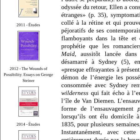
odyssée du retour, Ellen a con
étranges» (p. 35), symptomat
collé à la rétine et qui prou
2011 - Études
péjoratifs de ses contemporai
flamboyants dans la tête et 
prophétie que les romanciers
Maid
, aussitôt lancée dans
désamarré à Sydney (5), en
«presque effrayantes à présent
2012 - The Wounds of
Possibility. Essays on George
démon de l’énergie les possé
Steiner
consommée avec Sydney renv
wilderness
qui fait écho à l’
l’île de Van Diemen. L’ensau
forme de l’ensauvagement
lorsqu’ils ont élu domicile
1835, pour plusieurs semaines
2014 - Études
Instantanément, avec cett
entièrement dupée par la bour