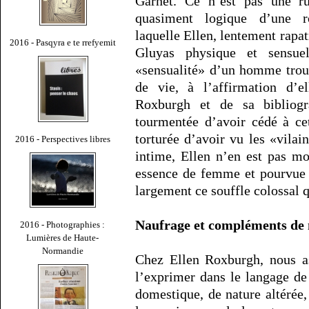
Garnet. Ce n’est pas une ru
quasiment logique d’une r
laquelle Ellen, lentement rapat
2016 - Pasqyra e te rrefyemit
Gluyas physique et sensue
«sensualité» d’un homme troub
de vie, à l’affirmation d’e
Roxburgh et de sa bibliogr
tourmentée d’avoir cédé à ce
torturée d’avoir vu les «vilai
2016 - Perspectives libres
intime, Ellen n’en est pas mo
essence de femme et pourvue
largement ce souffle colossal q
Naufrage et compléments de
2016 - Photographies :
Lumières de Haute-
Normandie
Chez Ellen Roxburgh, nous as
l’exprimer dans le langage de
domestique, de nature altérée, 