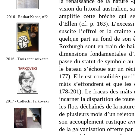
la renaissance de la nature «
vision du littoral australien, s
amplifie cette brèche qui se
2016 - Raskar Kapac, n°2
d’Ellen (cf. p. 163). L’exces
suscite l’effroi et la craint
quelque part au fond de son ê
Roxburgh sont en train de bais
dimensions fondamentales d’E
2016 - Trois cent soixante
passe du statut de symbole au s
le bateau s’échoue sur un réc
177). Elle est consolidée par l
mâts s’effondrent et que les 
178-201). Le fracas des mâts 
incarner la disparition de toute
2017 - Collectif Tarkovski
les flots déchaînés de la natur
de plusieurs mois d’un rejeton 
son accouplement rustique av
de la galvanisation offerte par