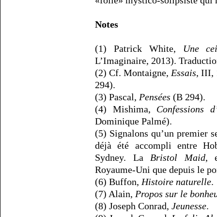
«folie» mystico-solipsiste qui
Notes
(1) Patrick White,
Une cei
L’Imaginaire, 2013). Traducti
(2) Cf. Montaigne,
Essais
, III
294).
(3) Pascal,
Pensées
(B 294).
(4) Mishima,
Confessions 
Dominique Palmé).
(5) Signalons qu’un premier 
déjà été accompli entre H
Sydney. La
Bristol Maid
, 
Royaume-Uni que depuis le po
(6) Buffon,
Histoire naturelle
.
(7) Alain,
Propos sur le bonhe
(8) Joseph Conrad,
Jeunesse
.