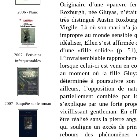
Originaire d’une «pauvre fe
Roxburgh, née Gluyas, n’étai
2006 - Nunc
très distingué Austin Roxbur
Virgile. Là où son mari n’a ja
impropre au monde sensible qu
idéaliser, Ellen s’est affirmé
d’une «fille solide» (p. 5
2007 - Écrivains
L’invraisemblable rapprocheme
infréquentables
lorsque celui-ci est venu en c
au moment où la fille Gluya
déterminée à poursuivre son
ailleurs, l’opposition de na
partiellement comblée par l
s’explique par une forte prop
2007 - Enquête sur le roman
vieillissant gentleman. En e
être réalisé sans la pierre ang
qui souligne un excès de prin
rebours des phénomènes c