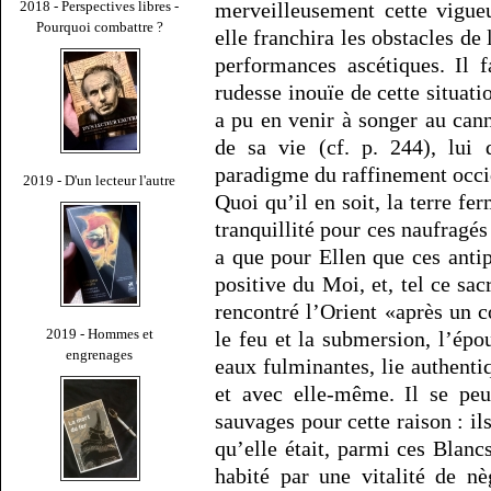
2018 - Perspectives libres -
merveilleusement cette vigueu
Pourquoi combattre ?
elle franchira les obstacles de 
performances ascétiques. Il 
rudesse inouïe de cette situat
a pu en venir à songer au can
de sa vie (cf. p. 244), lui 
paradigme du raffinement occi
2019 - D'un lecteur l'autre
Quoi qu’il en soit, la terre fe
tranquillité pour ces naufragé
a que pour Ellen que ces ant
positive du Moi, et, tel ce s
rencontré l’Orient «après un c
2019 - Hommes et
le feu et la submersion, l’ép
engrenages
eaux fulminantes, lie authent
et avec elle-même. Il se peu
sauvages pour cette raison : il
qu’elle était, parmi ces Blanc
habité par une vitalité de nè