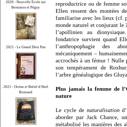
2020 - Nouvelle École sur
reproductrice ou de femme so
Bernanos et Péguy
Ellen ressent des montées de
familiarise avec les lieux (cf. 
monde naturel et conjurant le
l’apollinien au dionysiaque
fondatrice survient quand Ell
l’anthropophagie des ab
2021 - Le Grand Dieu Pan
mécaniquement – humainement
accrochés à un fémur ! Nulle p
son tempérament de Roxbur
l’arbre généalogique des Gluya
2021 - Océan et Brésil d'Abel
Plus jamais la femme de l’
Bonnard
nature
Le cycle de
naturalisation
d’E
aborder par Jack Chance, u
métabolisé les manières des a