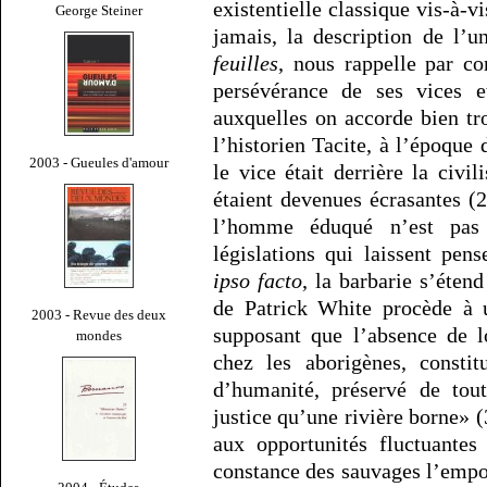
existentielle classique vis-à-v
George Steiner
jamais, la description de l’
feuilles
, nous rappelle par con
persévérance de ses vices e
auxquelles on accorde bien tro
l’historien Tacite, à l’époqu
2003 - Gueules d'amour
le vice était derrière la civi
étaient devenues écrasantes (2
l’homme éduqué n’est pas
législations qui laissent pen
ipso facto
, la barbarie s’étend
de Patrick White procède à 
2003 - Revue des deux
supposant que l’absence de l
mondes
chez les aborigènes, consti
d’humanité, préservé de tout
justice qu’une rivière borne» (
aux opportunités fluctuantes
constance des sauvages l’empo