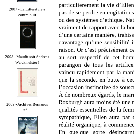
particulièrement la vie d’Ellen
2007 - La Littérature à
pas de se perdre en cogitation
contre-nuit
ou des systèmes d’éthique. Natu
vraiment de rapport avec la bon
d’une certaine manière, trahiss
davantage qu’une sensibilité 
raison. Or c’est précisément ce
au sort respectif de cet ho
2008 - Maudit soit Andreas
Werckmeister !
parangon de tous les artifice
vaincu rapidement par la manif
que la seconde, en butte à ce
l’occasion instinctive de sousc
À de nombreux égards, le mari
Roxburgh aura moins été une r
2009 - Archives Bernanos
qualités essentielles de la f
n°11
sympathique, Ellen aura par 
réalité organique, à commence
En quelque sorte désincar