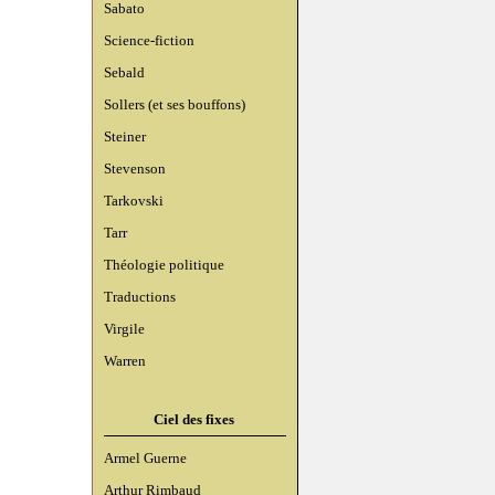
Sabato
Science-fiction
Sebald
Sollers (et ses bouffons)
Steiner
Stevenson
Tarkovski
Tarr
Théologie politique
Traductions
Virgile
Warren
Ciel des fixes
Armel Guerne
Arthur Rimbaud