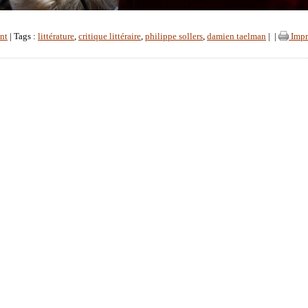
nt
| Tags :
littérature
,
critique littéraire
,
philippe sollers
,
damien taelman
|
|
Impr