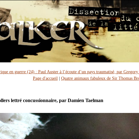
que en guerre (24) : Paul Auster à l’écoute d’un pays traumatisé, par Gregor
Page d'accueil
|
Quatre animaux fabuleux de Sir Thomas B
ollers lettré concussionnaire, par Damien Taelman