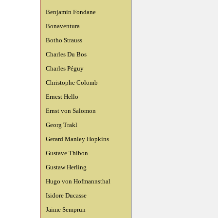
Benjamin Fondane
Bonaventura
Botho Strauss
Charles Du Bos
Charles Péguy
Christophe Colomb
Ernest Hello
Ernst von Salomon
Georg Trakl
Gerard Manley Hopkins
Gustave Thibon
Gustaw Herling
Hugo von Hofmannsthal
Isidore Ducasse
Jaime Semprun