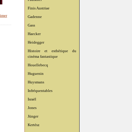
Finis Austriae
imer
Gadenne
Gass
Haecker
Heidegger
Histoire et esthétique du
cinéma fantastique
Houellebecq
Huguenin
Huysmans
Infréquentables
Israël
Jones
Jünger
Kertész