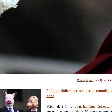
Photographie
(détail) de Jua
Philippe Sollers (et ses petits commis) 
Zone
.
Voici, déjà !, le
vingt-huitième épisode
, 
puisqu'il compte quelque 70 pages comme t