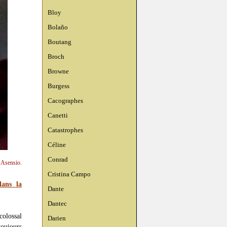
Bloy
Bolaño
Boutang
Broch
Browne
Burgess
Cacographes
Canetti
Catastrophes
Céline
Conrad
n Asensio.
Cristina Campo
dans la
Dante
Dantec
colossal
Darien
oujours