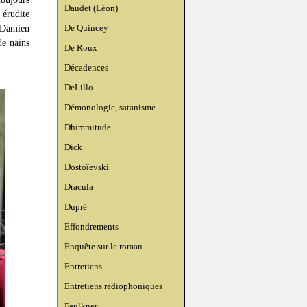
Daudet (Léon)
 érudite
De Quincey
 Damien
de nains
De Roux
Décadences
DeLillo
Démonologie, satanisme
Dhimmitude
Dick
Dostoïevski
Dracula
Dupré
Effondrements
Enquête sur le roman
Entretiens
Entretiens radiophoniques
Faulkner