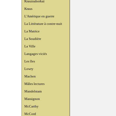
Krasznahorkai
Kraus
L'Amérique en guerre
La Littérature à contre-nuit
La Matrice
La Soudière
La Ville
Langages viciés
Les îles
Lowry
Machen
Mâles lectures
Mandelstam
Massignon
McCarthy
McCord