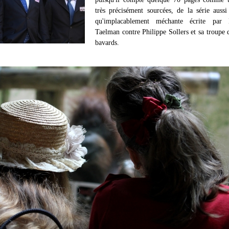
très précisément sourcées, de la série aussi
qu'implacablement méchante écrite par
Taelman contre Philippe Sollers et sa troupe 
bavards.