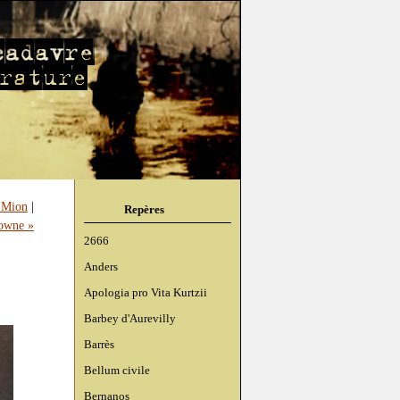
y Mion
|
Repères
rowne »
2666
Anders
Apologia pro Vita Kurtzii
Barbey d'Aurevilly
Barrès
Bellum civile
Bernanos