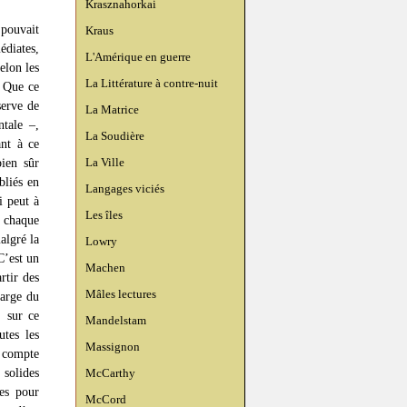
Krasznahorkai
 pouvait
Kraus
édiates,
L'Amérique en guerre
elon les
La Littérature à contre-nuit
. Que ce
serve de
La Matrice
ntale –,
La Soudière
ant à ce
bien sûr
La Ville
bliés en
Langages viciés
i peut à
Les îles
 chaque
algré la
Lowry
C’est un
Machen
rtir des
Mâles lectures
large du
, sur ce
Mandelstam
utes les
Massignon
e compte
 solides
McCarthy
mes pour
McCord