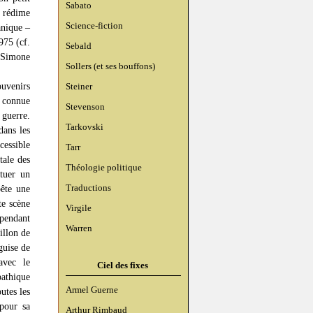
Sabato
, rédime
Science-fiction
anique –
975 (cf.
Sebald
Simone
Sollers (et ses bouffons)
ouvenirs
Steiner
t connue
Stevenson
 guerre.
Tarkovski
dans les
cessible
Tarr
tale des
Théologie politique
 tuer un
Traductions
bête une
te scène
Virgile
ependant
Warren
illon de
guise de
avec le
Ciel des fixes
pathique
Armel Guerne
utes les
pour sa
Arthur Rimbaud