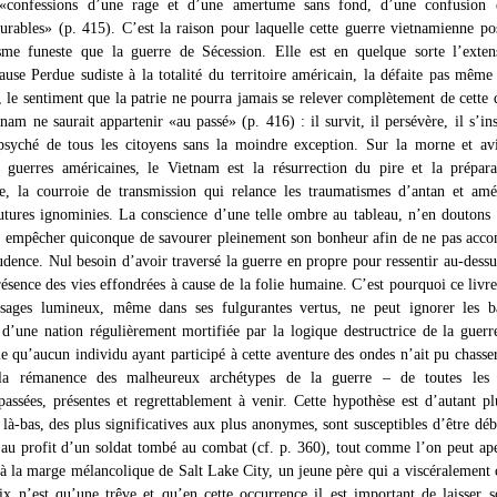
 «confessions d’une rage et d’une amertume sans fond, d’une confusion 
curables» (p. 415). C’est la raison pour laquelle cette guerre vietnamienne po
me funeste que la guerre de Sécession. Elle est en quelque sorte l’exten
ause Perdue sudiste à la totalité du territoire américain, la défaite pas même
 le sentiment que la patrie ne pourra jamais se relever complètement de cette 
nam ne saurait appartenir «au passé» (p. 416) : il survit, il persévère, il s’in
syché de tous les citoyens sans la moindre exception. Sur la morne et avi
s guerres américaines, le Vietnam est la résurrection du pire et la prépar
, la courroie de transmission qui relance les traumatismes d’antan et amé
futures ignominies. La conscience d’une telle ombre au tableau, n’en doutons
t empêcher quiconque de savourer pleinement son bonheur afin de ne pas acco
dence. Nul besoin d’avoir traversé la guerre en propre pour ressentir au-dessu
présence des vies effondrées à cause de la folie humaine. C’est pourquoi ce liv
ssages lumineux, même dans ses fulgurantes vertus, ne peut ignorer les ba
s d’une nation régulièrement mortifiée par la logique destructrice de la guerre
e qu’aucun individu ayant participé à cette aventure des ondes n’ait pu chasse
 la rémanence des malheureux archétypes de la guerre – de toutes les 
passées, présentes et regrettablement à venir. Cette hypothèse est d’autant pl
 là-bas, des plus significatives aux plus anonymes, sont susceptibles d’être déb
au profit d’un soldat tombé au combat (cf. p. 360), tout comme l’on peut ap
 à la marge mélancolique de Salt Lake City, un jeune père qui a viscéralement
ix n’est qu’une trêve et qu’en cette occurrence il est important de laisser s