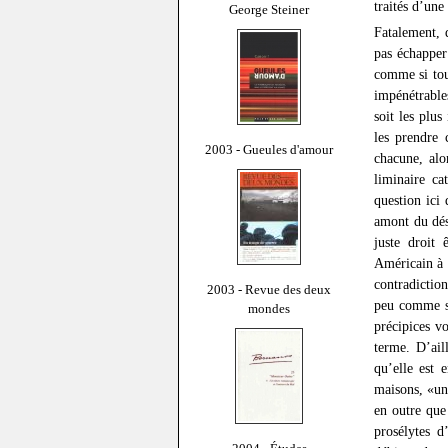
traités d’une
George Steiner
Fatalement, 
pas échapper
comme si tou
impénétrable
soit les plu
les prendre 
2003 - Gueules d'amour
chacune, al
liminaire ca
question ici
amont du désa
juste droit 
Américain à d
contradiction
2003 - Revue des deux
peu comme si
mondes
précipices vo
terme. D’ail
qu’elle est 
maisons, «un
en outre que
prosélytes d