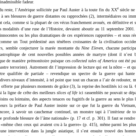
 inadmissible fadeur.
e
du reste, l’Amérique sollicitée par Paul Auster à la toute fin du XX
siècle ne
 à ses blessures de guerre distantes ou rapprochées (2), intermédiaires ou imm
t cela, comme si la plupart de ces vécus franchement avoués, en définitive et s
s modalités d’une ruse de l’Histoire, devaient aboutir au 11 septembre 2001
s innocentes ou les plus dramatiques de ces expériences rapportées – et sous ré
comme un Tout prédestiné aux ténèbres croissantes de la civilisation occide
ors, semble conjecturer la marée montante du
Nine Eleven
, chacune particip
tastrophique de cent nouvelles possibles années de martyre (dont il n’est 
 que de manière prémonitoire puisque ces
collected tales of America
ont été pu
stre terroriste). Autrement dit l’impression de lecture qui est la nôtre – et qu
être qualifiée de partiale – revendique un spectre de la guerre qui hante
ivers niveaux d’intensité, à tel point que tout un chacun a l’air de redouter, m
 offerte par plusieurs moments de grâce (3), la reprise des hostilités ici ou là. 
 la ligne de crête des meilleurs
slices of life
ici rassemblés ne pouvait se dépa
isins ou lointains, des aspects tenaces ou fugitifs de la guerre au sens le plus 
leurs la préface de Paul Auster insiste sur ce que fut la guerre du Vietnam
encore, à savoir un cauchemar continuel, un monstre tapi à l’intérieur de to
e profonde blessure de l’âme nationale» (p. 17 et cf. p. 301). Il faut se rendr
 «même chez ceux qui avaient cru à la guerre» (p. 415), même parmi les plus
’une intervention dans la jungle asiatique, il s’est ensuite trouvé des hom