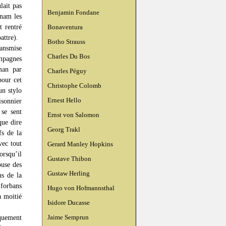
lait pas
Benjamin Fondane
tnam les
t rentré
Bonaventura
attre).
Botho Strauss
ransmise
Charles Du Bos
mpagnes
sman par
Charles Péguy
pour cet
Christophe Colomb
un stylo
Ernest Hello
isonnier
 se sent
Ernst von Salomon
que dire
Georg Trakl
fs de la
vec tout
Gerard Manley Hopkins
orsqu’il
Gustave Thibon
buse des
Gustaw Herling
ns de la
 forbans
Hugo von Hofmannsthal
a moitié
Isidore Ducasse
iquement
Jaime Semprun