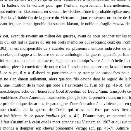
 la batterie de la voiture pour que l’enfant, superbement, fraternellement
out entière en klaxonnant, en sonnant les cloches d’une improbable église méc
fêter la véritable fin de la guerre du Vietnam un jour censément ordinaire de 1
ssant ici, par le son ignoble du strident klaxon, le noble et fragile
metaxu
de 
n soit, avant de revenir au milieu des guerres, avant de nous pencher sur les s
eux qui ont fait la guerre ou sur les brefs mémoires qui évoquent ceux qui l’on
303), il est indispensable de s’attarder sur plusieurs mentions indirectes de la
n cela qui frappe à la lecture de cette anthologie : la guerre apparaît parfois 
 lui sont pas nettement consacrés, signe de son omniprésence à une échelle inac
ration, pièce à conviction de notre relatif pessimisme concernant la santé men
À ce sujet, il y a d’abord ce patriarche qui se trompe de cartouches pour
ui ne s’en émeut nullement, alors que son fils devine dans le regard de la 
i, une intuition de la mort qui rôde à l’extrémité du fusil (cf. pp. 41-3). Cet
anecdotique, écho de l’honorable
Goat Mountain
de David Vann, transporte c
emblèmes d’une Amérique tourmentée, plongée tête la première dans un tourb
ge problématique des armes, le paradigme d’une éducation à la violence, et, en 
une citation de la guerre de Corée qui n’est peut-être pas sans lien 
t indifférent de ce
pater familias
(cf. p. 41). D’autre part, ce paternel a
 à fait s’assimiler à celui que la mort attendait au Vietnam en 1967 et qui eut to
 du monde à dompter son cheval prénommé Vertigo (cf. pp. 43-7). Admiré 