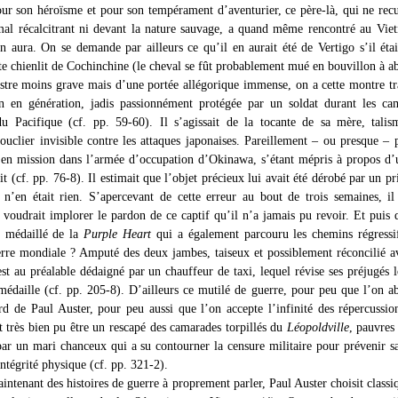
our son héroïsme et pour son tempérament d’aventurier, ce père-là, qui ne recu
mal récalcitrant ni devant la nature sauvage, a quand même rencontré au Vie
on aura. On se demande par ailleurs ce qu’il en aurait été de Vertigo s’il étai
te chienlit de Cochinchine (le cheval se fût probablement mué en bouvillon à ab
stre moins grave mais d’une portée allégorique immense, on a cette montre t
n en génération, jadis passionnément protégée par un soldat durant les ca
du Pacifique (cf. pp. 59-60). Il s’agissait de la tocante de sa mère, tali
bouclier invisible contre les attaques japonaises. Pareillement – ou presque – 
, en mission dans l’armée d’occupation d’Okinawa, s’étant mépris à propos d’
ait (cf. pp. 76-8). Il estimait que l’objet précieux lui avait été dérobé par un pr
 n’en était rien. S’apercevant de cette erreur au bout de trois semaines, il
l voudrait implorer le pardon de ce captif qu’il n’a jamais pu revoir. Et puis 
e médaillé de la
Purple Heart
qui a également parcouru les chemins régressi
re mondiale ? Amputé des deux jambes, taiseux et possiblement réconcilié a
est au préalable dédaigné par un chauffeur de taxi, lequel révise ses préjugés l
médaille (cf. pp. 205-8). D’ailleurs ce mutilé de guerre, pour peu que l’on a
rd de Paul Auster, pour peu aussi que l’on accepte l’infinité des répercussio
t très bien pu être un rescapé des camarades torpillés du
Léopoldville
, pauvres
ar un mari chanceux qui a su contourner la censure militaire pour prévenir s
ntégrité physique (cf. pp. 321-2).
intenant des histoires de guerre à proprement parler, Paul Auster choisit class