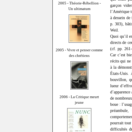
2005 - Théorie-Rébellion -
garçon vider
Un ultimatum
l’Amérique t
à dessein de 
p. 303), bâti
Weil.
Quoi qu’il e
directs de c
(cf. pp. 261-
2005 - Vivre et penser comme
Car c’est bie
des chrétiens
récits qui ne
à la démonst
États-Unis. 
bouvillon, q
lueur d’effro
d’apparence 
2006 - La Critique meurt
de nombreux 
jeune
boue : l’usa
préambule, 
comportemen
pourrait tout
difficultés