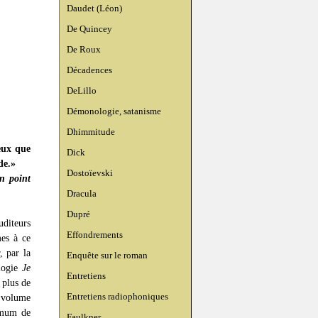
Daudet (Léon)
De Quincey
De Roux
Décadences
DeLillo
Démonologie, satanisme
Dhimmitude
eux que
Dick
de.»
Dostoïevski
un point
Dracula
Dupré
diteurs
Effondrements
mes à ce
, par la
Enquête sur le roman
ologie
Je
Entretiens
 plus de
Entretiens radiophoniques
e volume
ximum de
Faulkner