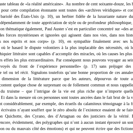
ste tableau de «la réalité américaine». Au nombre de cent soixante-douze, les h
s pour cette compilation étonnante sont toutes des «archives véridiques» et con
ariolé des États-Unis (p. 10), un herbier fidèle de la luxuriante nature d
ndépendamment de toute appréciation de style ou de profondeur philosophique,
tion thématique également, Paul Auster s’est en particulier concentré sur «des a
 des forces mystérieuses et ignorées qui agissent dans nos vies, dans nos hist
ns nos esprits et nos corps» (p. 10), en sympathie finalement avec ses ha
où le hasard le dispute volontiers à la plus implacable des nécessités, où le
hiquier littéraire sont capables d’accomplir des miracles, où les causes les plus
es effets les plus extraordinaires. Par conséquent nous pouvons voyager au sei
nvoyés du front de l’expérience personnelle» (p. 17) sans préjuger des 
de tel ou tel récit. Signalons toutefois qu’une bonne proportion de ces annales
e dimension de la littérature parce que les auteurs, dépourvus de toute a
racontent quelque chose de surprenant ou de follement commun et nous rappelle
 du truisme – que l’intrigue de la vie est plus riche que n’importe quell
 Et dans la mesure où ces personnes sont toutes ancrées dans le fait brut de la vi
t considérablement, par exemple, des écueils du calamiteux témoignage à la f
 écrivains n’ayant souffert que le zéro absolu de l’existence essaient de se fair
n Quichotte, des Cyrano, des d’Artagnan ou des justiciers de la vérité. E
ncore, évidemment, des polygraphes qui n’ont à aucun instant éprouvé un s
 bon ou du mauvais côté des émotions) et qui ne peuvent écrire que des fiction