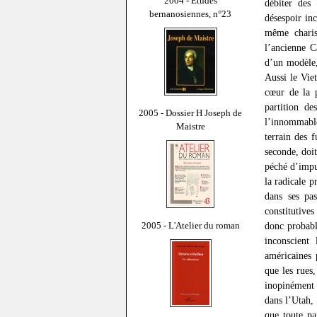
2004 - Études
débiter des
bernanosiennes, n°23
désespoir in
même charis
l’ancienne C
d’un modèle,
Aussi le Viet
cœur de la p
partition de
2005 - Dossier H Joseph de
l’innommable
Maistre
terrain des 
seconde, doi
péché d’impu
la radicale 
dans ses pa
constitutive
donc probabl
2005 - L'Atelier du roman
inconscient
américaines 
que les rues,
inopinément 
dans l’Utah,
que toute pa