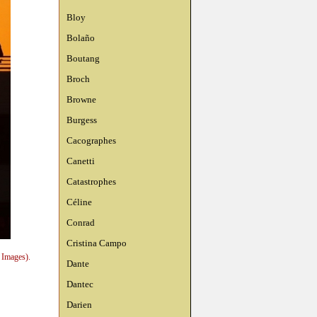
Bloy
Bolaño
Boutang
Broch
Browne
Burgess
Cacographes
Canetti
Catastrophes
Céline
Conrad
Cristina Campo
 Images).
Dante
Dantec
Darien