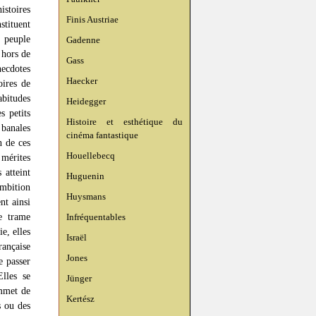
istoires
Finis Austriae
stituent
u peuple
Gadenne
 hors de
Gass
necdotes
Haecker
oires de
bitudes
Heidegger
s petits
Histoire et esthétique du
 banales
cinéma fantastique
n de ces
Houellebecq
mérites
 atteint
Huguenin
mbition
Huysmans
nt ainsi
e trame
Infréquentables
e, elles
Israël
rançaise
Jones
e passer
lles se
Jünger
ommet de
Kertész
s ou des