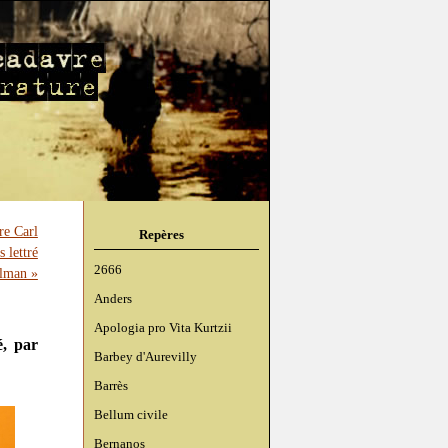
re Carl
Repères
s lettré
2666
elman »
Anders
Apologia pro Vita Kurtzii
é, par
Barbey d'Aurevilly
Barrès
Bellum civile
Bernanos