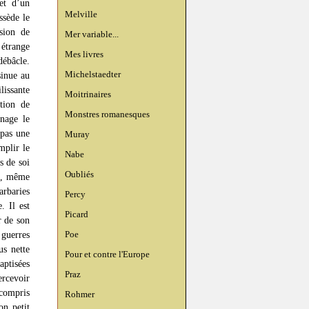
et d’un
Melville
ssède le
sion de
Mer variable...
 étrange
Mes livres
débâcle.
Michelstaedter
sinue au
lissante
Moitrinaires
ation de
Monstres romanesques
nage le
 pas une
Muray
mplir le
Nabe
s de soi
Oubliés
re, même
rbaries
Percy
. Il est
Picard
r de son
guerres
Poe
us nette
Pour et contre l'Europe
aptisées
Praz
ercevoir
 compris
Rohmer
on petit