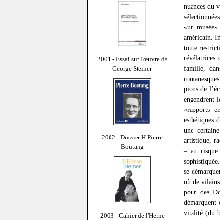
nuances du va
sélectionnée
«un musée» b
américain. I
toute restric
révélatrices
2001 - Essai sur l'œuvre de
famille, da
George Steiner
romanesques 
pions de l’éc
engendrent l
«rapports e
esthétiques 
une certain
2002 - Dossier H Pierre
artistique, 
Boutang
– au risque
sophistiquée.
se démarquen
où de vilains
pour des Do
démarquent e
vitalité (du
2003 - Cahier de l'Herne