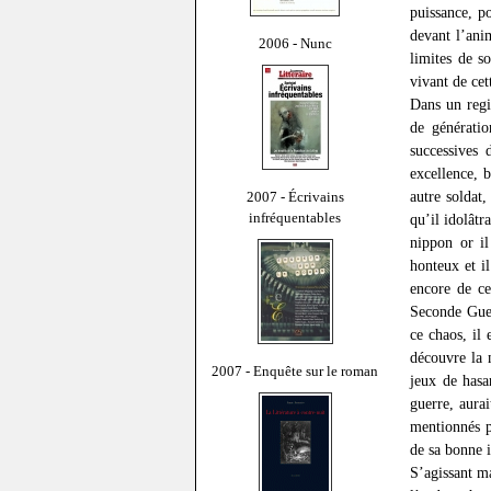
puissance, p
devant l’ani
2006 - Nunc
limites de s
vivant de cet
Dans un regi
de génératio
successives 
excellence, 
autre soldat
2007 - Écrivains
infréquentables
qu’il idolâtr
nippon or il
honteux et i
encore de c
Seconde Guer
ce chaos, il 
découvre la 
2007 - Enquête sur le roman
jeux de hasa
guerre, aurai
mentionnés p
de sa bonne i
S’agissant ma