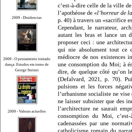
c’est-à-dire celle de la ville 
l’apothéose de «
l’horreur de la
2009 - Disidencias
p. 40) à travers un «sacrifice e
Cependant, le narrateur, arc
autant les bras et lance un 
proposer ceci : une architectu
qui nie absolument tout ce 
médiocre de nos existences in
2009 - O pensamento tornado
une consomption du Moi; à ér
dança. Estudos em torno de
George Steiner
dire, de quelque côté qu’on l
(Defalvard, 2021, p. 70). Pui
pulsions et les forces négati
l’urbanisme socialiste ne vise
ne laisser subsister que des in
l’architecture ne saurait emp
2009 - Valeurs actuelles
consomption du Moi, c’est-à
cadenassées par une normativ
catholicisme romain du narra