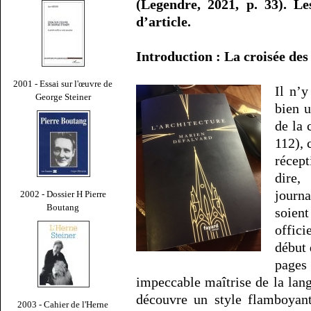
(Legendre, 2021, p. 33). Le
d’article.
Introduction : La croisée de
2001 - Essai sur l'œuvre de
Il n’
George Steiner
bien 
de la 
112),
récept
dire
journ
2002 - Dossier H Pierre
Boutang
soient
offici
début 
page
impeccable maîtrise de la lang
découvre un style flamboyant
2003 - Cahier de l'Herne