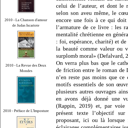
celui de l’auteur, et dont le
selon son aveu même, le cœur
encore une fois à ce qui doit 
2010 - La Chanson d'amour
de Judas Iscariote
l’armature de ce livre : les 
mentalité chrétienne en généra
: foi, espérance, charité) et d
la beauté comme valeur ou ve
surplomb moral» (Defalvard, 2
On verra plus bas que le cath
2010 - La Revue des Deux
de friction entre le roman de 
Mondes
n’en reste pas moins que ce d
motifs essentiels de son œuv
plusieurs autres ouvrages ain
en avons déjà donné une vu
(Rappin, 2019) et, par voie
2010 - Préface de L'Imposture
présent texte l’objectif su
proposant, ici ou là lorsque
éclairages complémentaires iss