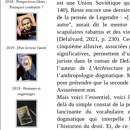
2018 - Perspectives libres -
est une Union Soviétique qui
Pourquoi combattre ?
140). Reste encore une dernière
de la pensée de Legendre : «
autre", aurait dit le mentor
scapulaires rabattus et des v
(Defalvard, 2021, p. 230). Ce
cinquième allusive, associées 
2019 - D'un lecteur l'autre
significatives, permettent d
juriste dans le roman de Defa
l’auteur de
L’Architecture
po
l’anthropologie dogmatique. M
pour prétendre que la seconde 
2019 - Hommes et
Assurément non.
engrenages
Mais voici l’essentiel, voici 
delà du simple constat de la p
lancinante du vocabulaire 
dogmatique qui interpelle 
l’historien du droit. Et, de ce