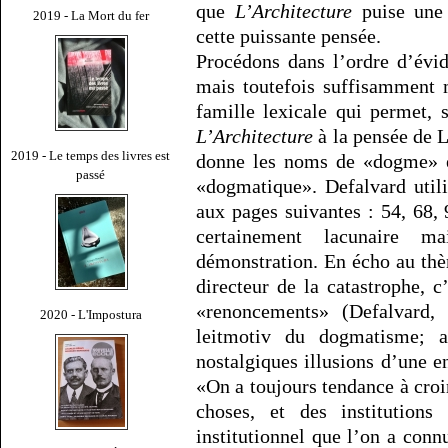
que
L’Architecture
puise une 
2019 - La Mort du fer
cette puissante pensée.
Procédons dans l’ordre d’évi
mais toutefois suffisamment m
famille lexicale qui permet, 
L’Architecture
à la pensée de L
2019 - Le temps des livres est
donne les noms de «dogme» et
passé
«dogmatique». Defalvard util
aux pages suivantes : 54, 68, 
certainement lacunaire m
démonstration. En écho au thèm
directeur de la catastrophe, c
«renoncements» (Defalvard,
2020 - L'Impostura
leitmotiv du dogmatisme; a
nostalgiques illusions d’une e
«On a toujours tendance à croi
choses, et des institutions
institutionnel que l’on a con