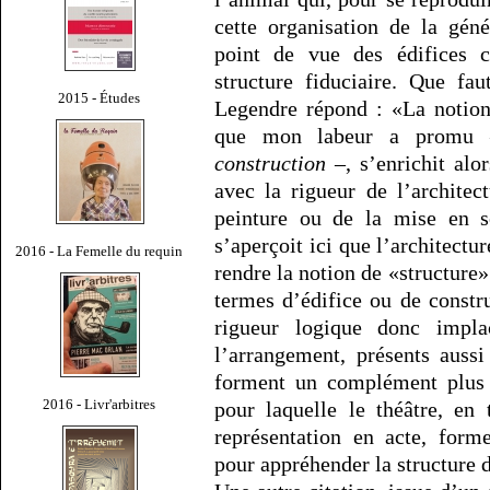
cette organisation de la gén
point de vue des édifices ci
structure fiduciaire. Que fau
2015 - Études
Legendre répond : «La notio
que mon labeur a promu – 
construction
–, s’enrichit alo
avec la rigueur de l’architect
peinture ou de la mise en s
s’aperçoit ici que l’architectu
2016 - La Femelle du requin
rendre la notion de «structure» 
termes d’édifice ou de const
rigueur logique donc impl
l’arrangement, présents auss
forment un complément plus s
2016 - Livr'arbitres
pour laquelle le théâtre, en
représentation en acte, form
pour appréhender la structure d