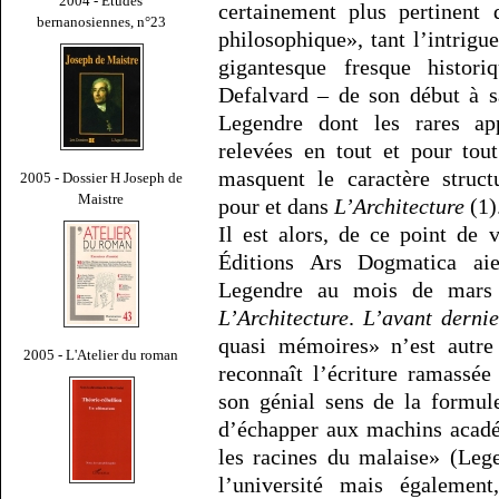
2004 - Études
certainement plus pertinent d
bernanosiennes, n°23
philosophique», tant l’intrigu
gigantesque fresque histori
Defalvard – de son début à sa
Legendre dont les rares app
relevées en tout et pour tou
masquent le caractère struct
2005 - Dossier H Joseph de
Maistre
pour et dans
L’Architecture
(1)
Il est alors, de ce point de 
Éditions Ars Dogmatica ai
Legendre au mois de mars 
L’Architecture
.
L’avant dernie
quasi mémoires» n’est autre 
2005 - L'Atelier du roman
reconnaît l’écriture ramassée 
son génial sens de la formul
d’échapper aux machins acadé
les racines du malaise» (Leg
l’université mais également