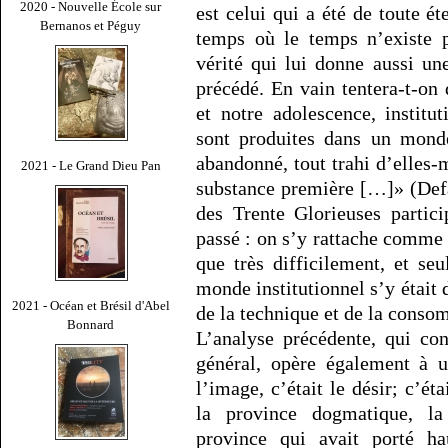
2020 - Nouvelle École sur
est celui qui a été de toute ét
Bernanos et Péguy
temps où le temps n’existe 
vérité qui lui donne aussi un
précédé. En vain tentera-t-on
et notre adolescence, institu
sont produites dans un monde
abandonné, tout trahi d’elles-
2021 - Le Grand Dieu Pan
substance première […]» (Defa
des Trente Glorieuses partic
passé : on s’y rattache comme 
que très difficilement, et s
monde institutionnel s’y était 
2021 - Océan et Brésil d'Abel
de la technique et de la conso
Bonnard
L’analyse précédente, qui co
général, opère également à u
l’image, c’était le désir; c’éta
la province dogmatique, la
province qui avait porté 