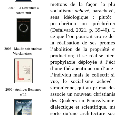
mettons de la façon la plus
2007 - La Littérature à
socialisme
achevé
, parachevé
contre-nuit
sens idéologique : plutôt
postchrétien ou préchrétie
(Defalvard, 2021, p. 39-40). 
ce que l’on pourrait croire d
la réalisation de ses prome
l’abolition de la propriété 
2008 - Maudit soit Andreas
Werckmeister !
production; il se réalise bi
prophylaxie déployée à l’éch
d’une thérapeutique ou d’une 
l’individu mais le collectif 
vue, le socialisme achevé 
simonienne, qui au primat de
2009 - Archives Bernanos
associe un nouveau christiani
n°11
des Quakers en Pennsylvanie
dialectique et scientifique, 
sorte qu’une architecture so