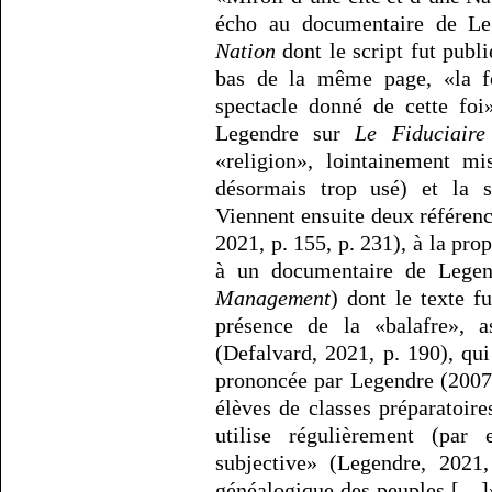
écho au documentaire de Le
Nation
dont le script fut publ
bas de la même page, «la fo
spectacle donné de cette foi
Legendre sur
Le Fiduciaire
«religion», lointainement mi
désormais trop usé) et la st
Viennent ensuite deux référe
2021, p. 155, p. 231), à la pro
à un documentaire de Legen
Management
) dont le texte f
présence de la «balafre», 
(Defalvard, 2021, p. 190), qu
prononcée par Legendre (2007
élèves de classes préparatoir
utilise régulièrement (par
subjective» (Legendre, 2021
généalogique des peuples […]»