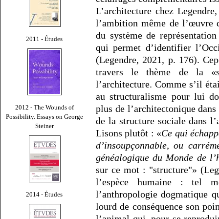
L’architecture chez Legendre,
l’ambition même de l’œuvre du
du système de représentation
2011 - Études
qui permet d’identifier l’Oc
(Legendre, 2021, p. 176). Cep
travers le thème de la «s
l’architecture. Comme s’il étai
au structuralisme pour lui d
plus de l’architectonique dans
2012 - The Wounds of
Possibility. Essays on George
de la structure sociale dans l
Steiner
Lisons plutôt : «
Ce qui échapp
d’insoupçonnable, ou carrémen
généalogique du Monde de l’h
sur ce mot : "structure"» (Le
l’espèce humaine : tel 
l’anthropologie dogmatique qu
2014 - Études
lourd de conséquence son poin
l’animal qui, pour se reprodui