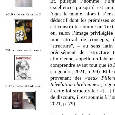
Et, puisque l’homme, l’
ant
excellence, puisqu’il est an
logos
le manie, alors il s’ens
2016 - Raskar Kapac, n°2
déductif dont les prémisses s
est construite comme un Texte
ou, selon l’image privilégié
mon attirail de concepts, 
"structure", – au sens latin
2016 - Trois cent soixante
précisément de "structure t
clinicienne, appelle un labeu
comprendre avant tout que
la 
(Legendre, 2021, p. 99). Et le 
provenant des «
deux Pilier
Révélation chrétienne
« (Legen
2017 - Collectif Tarkovski
à cette loi structurale : «[…] 
de discours, il est soumis à l’
2021, p. 79).