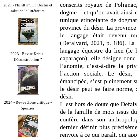
conscrits royaux de Polignac
2021 - Philitt n°11 : Déclin et
salut de la littérature
dogme – et qu’on avait ainsi 
tunique étincelante de dogmati
province du désir. La province
le langage était devenu m
(Defalvard, 2021, p. 186). La
langage équestre du lien (le 
2023 - Revue Krisis -
caparaçon); elle désigne donc 
Déconstruction ?
l’anomie, c’est-à-dire la pri
l’action sociale. Le désir,
émancipée, s’est pleinement su
le désir peut se faire norme, 
désir.
2024 - Revue Zone critique -
Il est hors de doute que Defal
Spectres
de la famille de mots issus d
confère dans son anthropolo
dernier définir plus précisé
renvoie à ce qui paraît, qui app