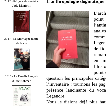
L’anthropologie dogmatique
2017 - Kënga e dashurisë e
Judë Iskariotit
L’arc
point
l’an
analy
comme
2017 - La Montagne morte
Legend
de la vie
de fid
remar
en m
l’hist
point 
2017 - Le Paradis français
question les principales caté
d'Éric Rohmer
l’inventaire : tournons les pa
présence lancinante du voca
Legendre.
Nous le disions déjà plus ha