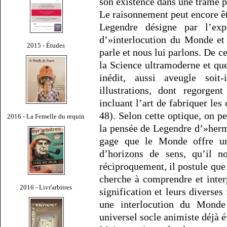
son existence dans une trame p
Le raisonnement peut encore ê
Legendre désigne par l’exp
d’»interlocution du Monde e
2015 - Études
parle et nous lui parlons. De ce
la Science ultramoderne et qu
inédit, aussi aveugle soi
illustrations, dont regorgen
incluant l’art de fabriquer les
48). Selon cette optique, on pe
2016 - La Femelle du requin
la pensée de Legendre d’»hermén
gage que le Monde offre un
d’horizons de sens, qu’il 
réciproquement, il postule que 
cherche à comprendre et interp
2016 - Livr'arbitres
signification et leurs diverses 
une interlocution du Mond
universel socle animiste déjà 