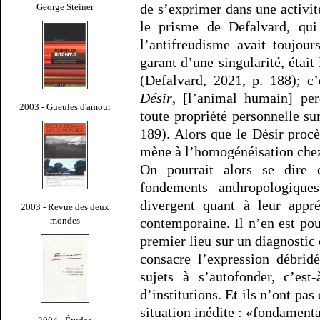
de s’exprimer dans une activit
George Steiner
le prisme de Defalvard, qu
l’antifreudisme avait toujour
garant d’une singularité, éta
(Defalvard, 2021, p. 188); c’
Désir
, [l’animal humain] per
2003 - Gueules d'amour
toute propriété personnelle su
189). Alors que le Désir procè
mène à l’homogénéisation chez
On pourrait alors se dire
fondements anthropologique
divergent quant à leur appré
2003 - Revue des deux
mondes
contemporaine. Il n’en est pou
premier lieu sur un diagnosti
consacre l’expression débrid
sujets à s’autofonder, c’est
d’institutions. Et ils n’ont pas
situation inédite : «fondament