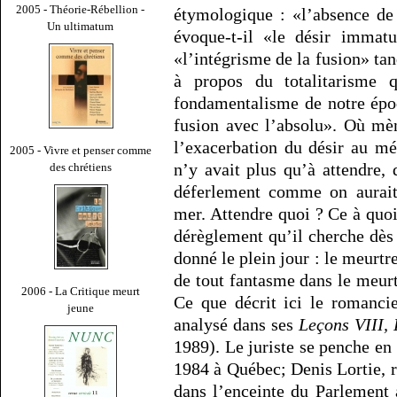
2005 - Théorie-Rébellion -
étymologique : «l’absence de 
Un ultimatum
évoque-t-il «le désir immatu
«l’intégrisme de la fusion» ta
à propos du totalitarisme 
fondamentalisme de notre époq
fusion avec l’absolu». Où mè
l’exacerbation du désir au mé
2005 - Vivre et penser comme
n’y avait plus qu’à attendre, 
des chrétiens
déferlement comme on aurait
mer. Attendre quoi ? Ce à quoi
dérèglement qu’il cherche dès 
donné le plein jour : le meurtr
de tout fantasme dans le meurt
2006 - La Critique meurt
Ce que décrit ici le romanci
jeune
analysé dans ses
Leçons VIII, 
1989). Le juriste se penche en e
1984 à Québec; Denis Lortie, r
dans l’enceinte du Parlement 