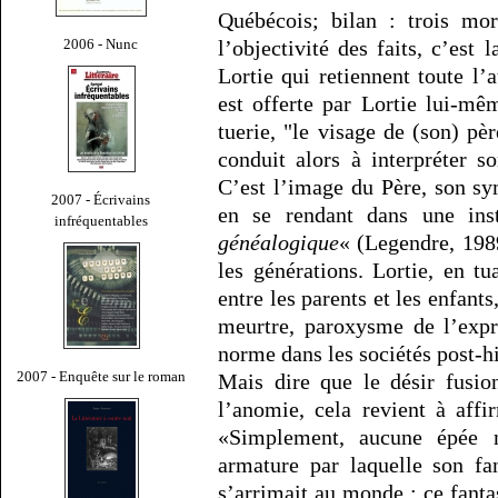
Québécois; bilan : trois mor
2006 - Nunc
l’objectivité des faits, c’est
Lortie qui retiennent toute l
est offerte par Lortie lui-mê
tuerie, "le visage de (son) pè
conduit alors à interpréter 
C’est l’image du Père, son sym
2007 - Écrivains
en se rendant dans une ins
infréquentables
généalogique
« (Legendre, 1989
les générations. Lortie, en tu
entre les parents et les enfants
meurtre, paroxysme de l’expr
norme dans les sociétés post-hi
2007 - Enquête sur le roman
Mais dire que le désir fusio
l’anomie, cela revient à affi
«Simplement, aucune épée n
armature par laquelle son f
s’arrimait au monde : ce fanta