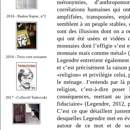
métonymies, d’anthropo
corrélations humaines qui on
amplifiées, transposées, enj
2016 - Raskar Kapac, n°2
semblent à un peuple stables, c
sont des illusions dont on a o
qui ont été usées et vidées 
monnaies dont l’effigie s’est
monnaie mais comme métal» (N
2016 - Trois cent soixante
Legendre entretient également
et c’est précisément la raison
«religion» et privilégie celui, 
le ménage. J’entends par là 
religion, c’est-à-dire poser
conséquences, mettant au jo
2017 - Collectif Tarkovski
fiduciaire» (Legendre, 2012, 
C’est ce que détaillent juste
desquelles Legendre met en évi
autour de ce mot et de so