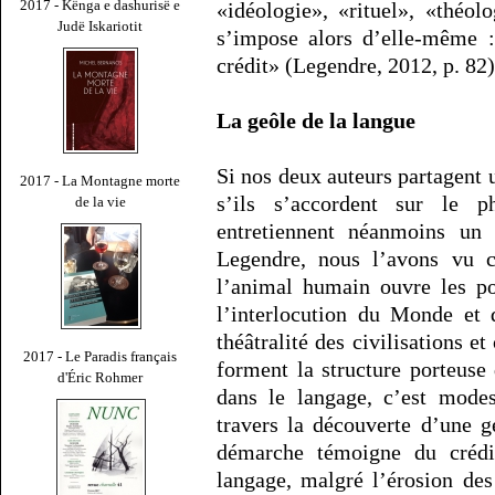
2017 - Kënga e dashurisë e
«idéologie», «rituel», «théol
Judë Iskariotit
s’impose alors d’elle-même :
crédit» (Legendre, 2012, p. 82)
La geôle de la langue
Si nos deux auteurs partagent
2017 - La Montagne morte
s’ils s’accordent sur le 
de la vie
entretiennent néanmoins un 
Legendre, nous l’avons vu ci
l’animal humain ouvre les po
l’interlocution du Monde et
théâtralité des civilisations et
2017 - Le Paradis français
forment la structure porteuse 
d'Éric Rohmer
dans le langage, c’est mode
travers la découverte d’une 
démarche témoigne du crédi
langage, malgré l’érosion des