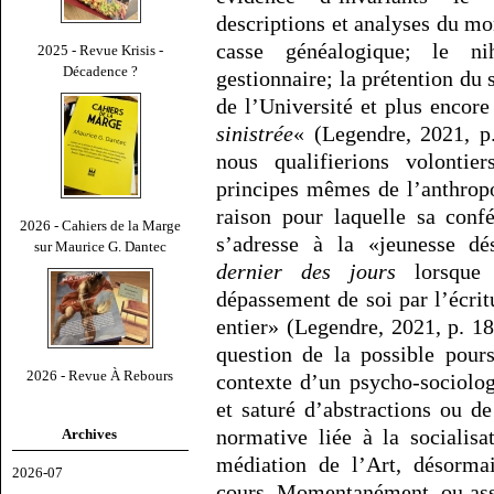
descriptions et analyses du m
casse généalogique; le ni
2025 - Revue Krisis -
Décadence ?
gestionnaire; la prétention du 
de l’Université et plus encore 
sinistrée
« (Legendre, 2021, p
nous qualifierions volontie
principes mêmes de l’anthropo
raison pour laquelle sa conf
2026 - Cahiers de la Marge
s’adresse à la «jeunesse dé
sur Maurice G. Dantec
dernier des jours
lorsque 
dépassement de soi par l’écri
entier» (Legendre, 2021, p. 18
question de la possible pours
2026 - Revue À Rebours
contexte d’un psycho-sociolo
et saturé d’abstractions ou d
normative liée à la socialisa
Archives
médiation de l’Art, désorma
2026-07
cours. Momentanément, ou ass