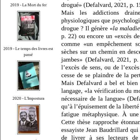
drogué» (Defalvard, 2021, p. 1
2019 - La Mort du fer
Mais les addictions drain
physiologiques que psychologiq
drogue ? Il génère «
la maladie
p. 22) ou encore un «excès de
comme «un empêchement sou
2019 - Le temps des livres est
sèches sur un chemin en desc
passé
jambes» (Defalvard, 2021, p.
l’excès de sens, ou de l’excè
cesse de se plaindre de la per
Mais Defalvard a bel et bien 
langage, «la vérification du m
nécessaire de la langue» (Def
2020 - L'Impostura
qu’à l’épuisement de la libert
fatigue métaphysique. À une 
Cette thèse rapproche étonna
essayiste Jean Baudrillard qui 
de livrer à ses lecteurs de