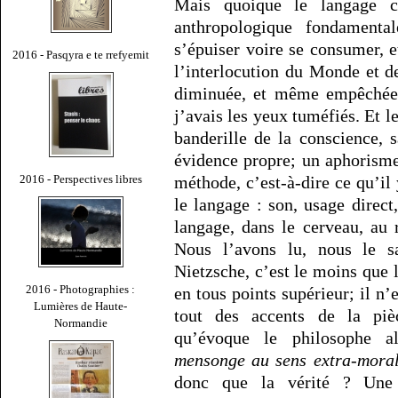
Mais quoique le langage c
anthropologique fondamental
s’épuiser voire se consumer, e
2016 - Pasqyra e te rrefyemit
l’interlocution du Monde et d
diminuée, et même empêchée. 
j’avais les yeux tuméfiés. Et l
banderille de la conscience, s
évidence propre; un aphorisme 
2016 - Perspectives libres
méthode, c’est-à-dire ce qu’il
le langage : son, usage direc
langage, dans le cerveau, au 
Nous l’avons lu, nous le s
Nietzsche, c’est le moins que l
2016 - Photographies :
en tous points supérieur; il 
Lumières de Haute-
tout des accents de la piè
Normandie
qu’évoque le philosophe a
mensonge au sens extra-mora
donc que la vérité ? Une