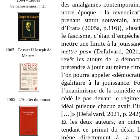
2004 - Études
des amalgames contemporains
bernanosiennes, n°23
notre époque : la revendicat
prenant statut souverain, au
d’État» (2005a, p.116)), «fas
le fascisme, c’était d’empêche
mettre une limite à la jouissan
2005 - Dossier H Joseph de
mettre pas
« (Defalvard, 2021,
Maistre
revêt les atours de la démoc
prétendre à jouir au même titr
l’on pourra appeler «démocrati
égalitaire à la jouissance. 
l’unanimisme de la comédie or
cédé le pas devant le régime
2005 - L'Atelier du roman
idéal puisque chacun avait l’i
[…]» (Defalvard, 2021, p. 242)
Et les deux auteurs, en outr
tendant ce primat du désir.
mène directement à la fu