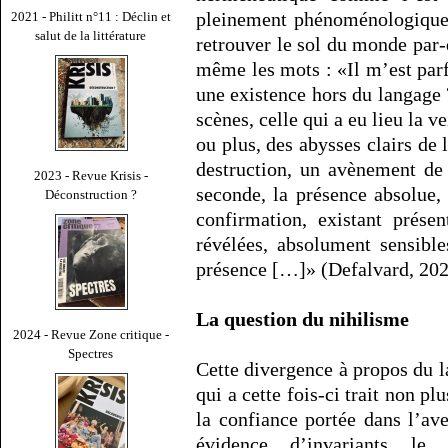
pleinement phénoménologique; 
2021 - Philitt n°11 : Déclin et
salut de la littérature
retrouver le sol du monde par-
même les mots : «Il m’est parf
une existence hors du langage
scènes, celle qui a eu lieu la ve
ou plus, des abysses clairs de 
destruction, un avènement de 
2023 - Revue Krisis -
seconde, la présence absolue,
Déconstruction ?
confirmation, existant prés
révélées, absolument sensibl
présence […]» (Defalvard, 2021
La question du nihilisme
2024 - Revue Zone critique -
Spectres
Cette divergence à propos du l
qui a cette fois-ci trait non pl
la confiance portée dans l’av
évidence d’invariants le