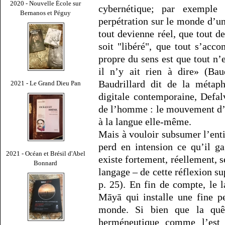
2020 - Nouvelle École sur
cybernétique; par exemple :
Bernanos et Péguy
perpétration sur le monde d’un
tout devienne réel, que tout de
soit "libéré", que tout s’acco
propre du sens est que tout n’e
il n’y ait rien à dire» (Bau
Baudrillard dit de la métap
2021 - Le Grand Dieu Pan
digitale contemporaine, Defal
de l’homme : le mouvement d’é
à la langue elle-même.
Mais à vouloir subsumer l’enti
perd en intension ce qu’il g
2021 - Océan et Brésil d'Abel
existe fortement, réellement, s
Bonnard
langage – de cette réflexion su
p. 25). En fin de compte, le 
Māyā qui installe une fine pe
monde. Si bien que la quêt
herméneutique comme l’est l