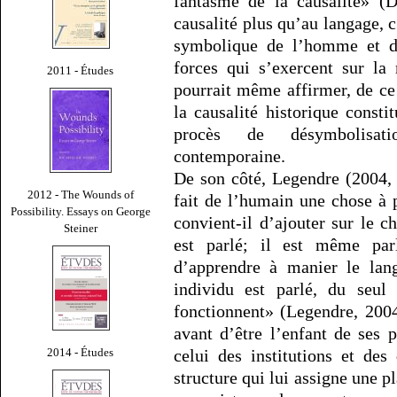
fantasme de la causalité» (D
causalité plus qu’au langage, c
symbolique de l’homme et de
forces qui s’exercent sur la
2011 - Études
pourrait même affirmer, de ce
la causalité historique const
procès de désymbolisati
contemporaine.
De son côté, Legendre (2004, 
2012 - The Wounds of
fait de l’humain une chose à p
Possibility. Essays on George
convient-il d’ajouter sur le c
Steiner
est parlé; il est même par
d’apprendre à manier le lan
individu est parlé, du seul 
fonctionnent» (Legendre, 2004
avant d’être l’enfant de ses p
2014 - Études
celui des institutions et de
structure qui lui assigne une pla