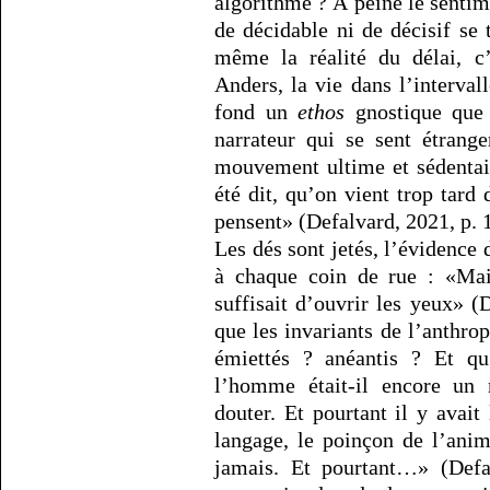
algorithme ? À peine le sentime
de décidable ni de décisif se 
même la réalité du délai, c
Anders, la vie dans l’intervall
fond un
ethos
gnostique que 
narrateur qui se sent étran
mouvement ultime et sédentair
été dit, qu’on vient trop tard
pensent» (Defalvard, 2021, p. 
Les dés sont jetés, l’évidence 
à chaque coin de rue : «Mais
suffisait d’ouvrir les yeux» (
que les invariants de l’anthro
émiettés ? anéantis ? Et qu
l’homme était-il encore un
douter. Et pourtant il y avait
langage, le poinçon de l’anim
jamais. Et pourtant…» (Defa