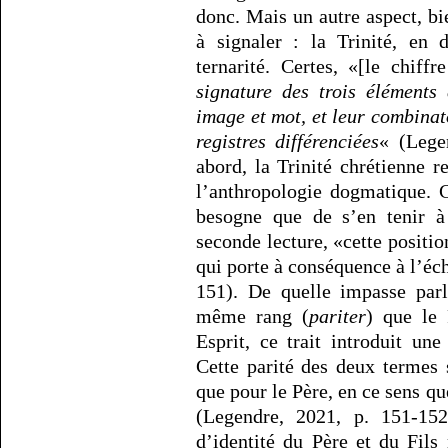
donc. Mais un autre aspect, bie
à signaler : la Trinité, en 
ternarité. Certes, «[le chiffr
signature des trois éléments
image et mot, et leur combinat
registres différenciées
« (Lege
abord, la Trinité chrétienne r
l’anthropologie dogmatique. C
besogne que de s’en tenir à
seconde lecture, «cette positi
qui porte à conséquence à l’éch
151). De quelle impasse par
même rang (
pariter
) que le 
Esprit, ce trait introduit une 
Cette parité des deux termes 
que pour le Père, en ce sens q
(Legendre, 2021, p. 151-152
d’identité du Père et du Fils