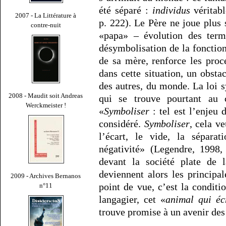
été séparé :
individus
véritabl
2007 - La Littérature à
p. 222). Le Père ne joue plus 
contre-nuit
«papa» – évolution des ter
désymbolisation de la fonction
de sa mère, renforce les proc
dans cette situation, un obstac
des autres, du monde. La loi s
2008 - Maudit soit Andreas
qui se trouve pourtant au 
Werckmeister !
«
Symboliser
: tel est l’enjeu 
considéré.
Symboliser
, cela ve
l’écart, le vide, la sépara
négativité» (Legendre, 1998,
devant la société plate de l
deviennent alors les principa
2009 - Archives Bernanos
point de vue, c’est la condit
n°11
langagier, cet «
animal qui éc
trouve promise à un avenir des 