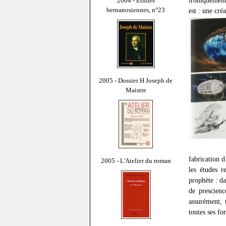
2004 - Études
bernanosiennes, n°23
est : une cré
2005 - Dossier H Joseph de
Maistre
fabrication d
2005 - L'Atelier du roman
les études r
prophète : d
de prescienc
assurément, 
toutes ses fo