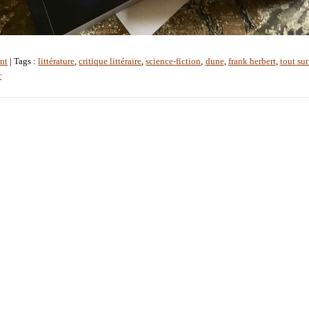
nt
| Tags :
littérature
,
critique littéraire
,
science-fiction
,
dune
,
frank herbert
,
tout su
r