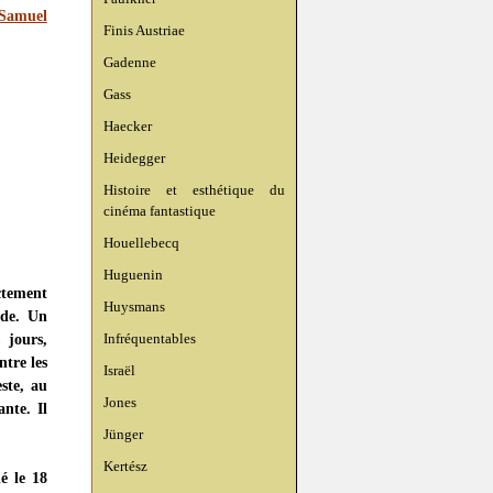
Samuel
Finis Austriae
Gadenne
Gass
Haecker
Heidegger
Histoire et esthétique du
cinéma fantastique
Houellebecq
Huguenin
ctement
Huysmans
nde. Un
 jours,
Infréquentables
ntre les
Israël
ste, au
Jones
ante. Il
Jünger
Kertész
ié le 18