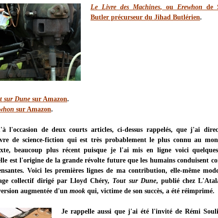
Le Livre des Machines
, ou
Erewhon
de 
Butler précurseur du Jihad Butlérien
.
t sur Dune
sur Amazon
.
whon
sur Amazon
.
'à l'occasion de deux courts articles, ci-dessus rappelés, que j'ai dire
ivre de science-fiction qui est très probablement le plus connu au mo
exte, beaucoup plus récent puisque je l'ai mis en ligne voici quelques
lle est l'origine de la grande révolte future que les humains conduisent co
nsantes. Voici les premières lignes de ma contribution, elle-même mode
age collectif dirigé par Lloyd Chéry,
Tout sur Dune
, publié chez L'Atal
a version augmentée d'un
mook
qui, victime de son succès, a été réimprimé.
Je rappelle aussi que j'ai été l'invité de Rémi Soul