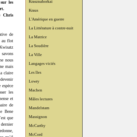
Krasznahorkai
sur les
rt.
Kraus
e Chris
L'Amérique en guerre
La Littérature à contre-nuit
tive de
La Matrice
 au flot
La Soudière
Kwisatz
 savons
La Ville
 ne nous
Langages viciés
une mais
Les îles
a claire
 devenir
Lowry
e espèce
Machen
ser les
mense et
Mâles lectures
naire de
Mandelstam
le Bene
Massignon
’est que
 dernier
McCarthy
edonne,
McCord
ce qu’il