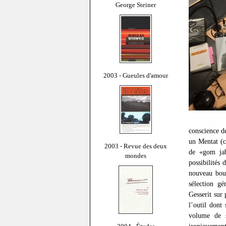
George Steiner
2003 - Gueules d'amour
conscience de
un Mentat (c
2003 - Revue des deux
de «gom jab
mondes
possibilités
nouveau boui
sélection g
Gesserit sur
l’outil dont
volume de s
ironiquement