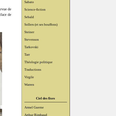
Sabato
urvue de
Science-fiction
tface de
Sebald
Sollers (et ses bouffons)
Steiner
Stevenson
Tarkovski
Tarr
Théologie politique
Traductions
Virgile
Warren
Ciel des fixes
Armel Guerne
Arthur Rimbaud