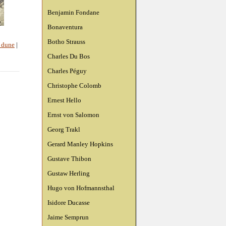
Benjamin Fondane
Bonaventura
Botho Strauss
r dune
|
Charles Du Bos
Charles Péguy
Christophe Colomb
Ernest Hello
Ernst von Salomon
Georg Trakl
Gerard Manley Hopkins
Gustave Thibon
Gustaw Herling
Hugo von Hofmannsthal
Isidore Ducasse
Jaime Semprun