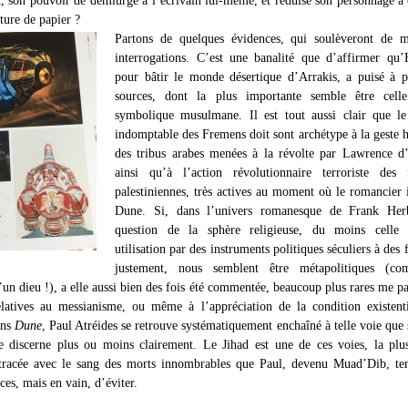
ature de papier ?
Partons de quelques évidences, qui soulèveront de mu
interrogations. C’est une banalité que d’affirmer qu’
pour bâtir le monde désertique d’Arrakis, a puisé à p
sources, dont la plus importante semble être cell
symbolique musulmane. Il est tout aussi clair que le
indomptable des Fremens doit sont archétype à la geste 
des tribus arabes menées à la révolte par Lawrence d
ainsi qu’à l’action révolutionnaire terroriste des f
palestiniennes, très actives au moment où le romancier
Dune. Si, dans l’univers romanesque de Frank Herb
question de la sphère religieuse, du moins celle
utilisation par des instruments politiques séculiers à des f
justement, nous semblent être métapolitiques (c
’un dieu !), a elle aussi bien des fois été commentée, beaucoup plus rares me pa
elatives au messianisme, ou même à l’appréciation de la condition existent
ans
Dune
, Paul Atréides se retrouve systématiquement enchaîné à telle voie que
e discerne plus ou moins clairement. Le Jihad est une de ces voies, la plu
tracée avec le sang des morts innombrables que Paul, devenu Muad’Dib, ten
rces, mais en vain, d’éviter.