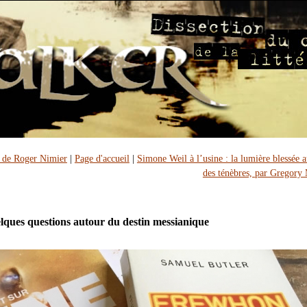
 de Roger Nimier
|
Page d'accueil
|
Simone Weil à l’usine : la lumière blessée 
des ténèbres, par Gregory
lques questions autour du destin messianique