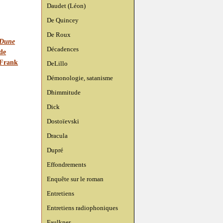
Daudet (Léon)
De Quincey
De Roux
Dune
Décadences
de
Frank
DeLillo
Démonologie, satanisme
Dhimmitude
Dick
Dostoïevski
Dracula
Dupré
Effondrements
Enquête sur le roman
Entretiens
Entretiens radiophoniques
Faulkner