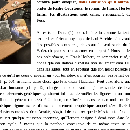
octobre pour évoquer,
dans l'émission qu'il anime
ondes de Radio Courtoisie, le roman de Frank Herbe
Enfin, les illustrations sont celles,
évidemment
, d
Foss.
Après tout, Dune (1) pourrait être lu comme la tenta
cerner l’expérience mystique de Paul Atréides s’ouvrant
des possibles temporels, dépassant le seul stade du 
Haderach pour se transformer en… quoi ? Nous ne le
pas précisément, et Frank Herbert, en romancier rusé,
donne que des indices dispersés non seulement dans D
dans ses suites, tout en répétant que son héros possède l
 ce qu’il ne cesse d’appeler un «but terrible», qui n’est pourtant pas le fait de
f. p. 60), ni même autre chose que le Kwisatz Haderach. Peut-être, alors, un
bar humain» (cf. p. 15) chargé, en conduisant la guerre sainte, de bras
 de croisements génétiques quasiment infinies, de «mêler les lignées en un im
llon de gènes» (p. 258) ? Ou bien, en s’insérant dans le plan multi-millé
énétique rigoureuse et d’ensememencement prophétique auquel s’est livré 
 plusieurs mondes, dont Arrakis, s’agit-il de montrer que le Messie lui-même n
 se sert quelque puissance inconnue, qu’Herbert désigne à demi-mots dans le
on cycle, à moins que la parabole conclusive de ce même texte ne r
, son pouvoir de démiurge à l’écrivain lui-même, et réduise son personnage à 