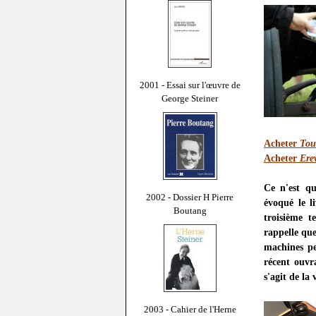
2001 - Essai sur l'œuvre de
George Steiner
Acheter
Tou
Acheter
Ere
Ce n'est qu
2002 - Dossier H Pierre
évoqué le l
Boutang
troisième t
rappelle que
machines pe
récent ouvr
s'agit de l
2003 - Cahier de l'Herne