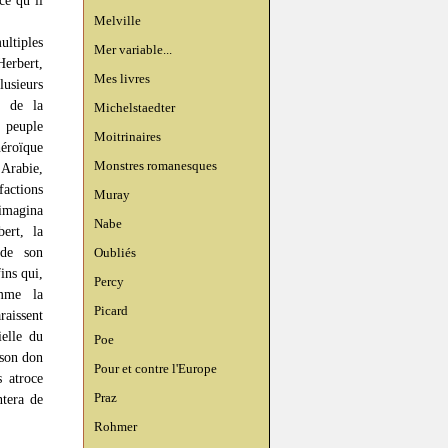
Melville
ltiples
Mer variable...
Herbert,
Mes livres
lusieurs
e de la
Michelstaedter
 peuple
Moitrinaires
héroïque
Monstres romanesques
’Arabie,
actions
Muray
 imagina
Nabe
ert, la
 de son
Oubliés
ins qui,
Percy
omme la
Picard
raissent
ielle du
Poe
 son don
Pour et contre l'Europe
s atroce
Praz
tera de
Rohmer