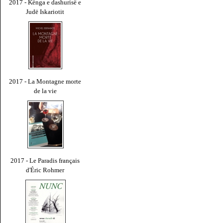
2017 - Kënga e dashurisë e
Judë Iskariotit
2017 - La Montagne morte
de la vie
2017 - Le Paradis français
d'Éric Rohmer