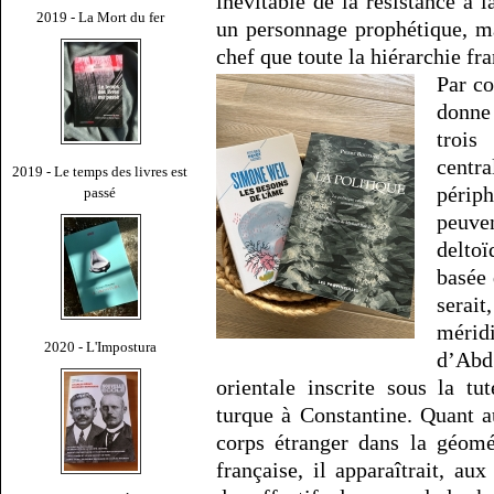
inévitable de la résistance à 
2019 - La Mort du fer
un personnage prophétique, m
chef que toute la hiérarchie fra
Par co
donne
trois
centr
2019 - Le temps des livres est
périph
passé
peuve
delto
basée 
serait
méridi
2020 - L'Impostura
d’Abd 
orientale inscrite sous la t
turque à Constantine. Quant 
corps étranger dans la géomét
française, il apparaîtrait, a