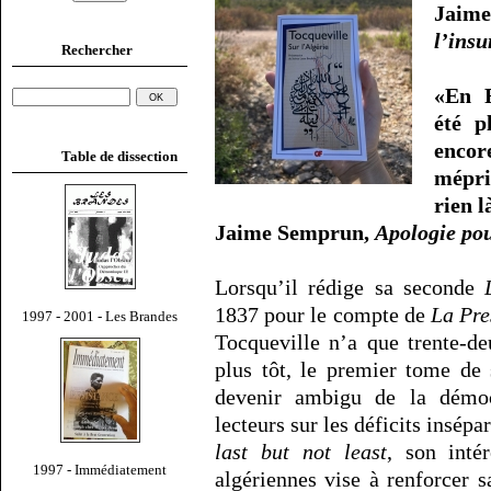
Jai
l’insu
Rechercher
«En F
été p
enco
Table de dissection
mépri
rien l
Jaime Semprun,
Apologie pou
Lorsqu’il rédige sa seconde
1837 pour le compte de
La Pre
1997 - 2001 - Les Brandes
Tocqueville n’a que trente-de
plus tôt, le premier tome de 
devenir ambigu de la démocr
lecteurs sur les déficits insép
last but not least
, son inté
1997 - Immédiatement
algériennes vise à renforcer s