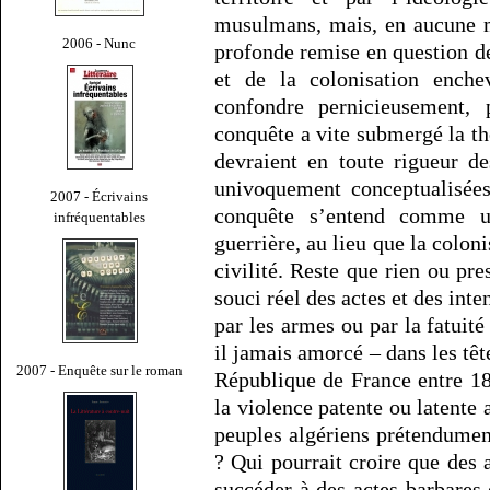
musulmans, mais, en aucune ma
2006 - Nunc
profonde remise en question d
et de la colonisation enche
confondre pernicieusement, 
conquête a vite submergé la thé
devraient en toute rigueur de
univoquement conceptualisées.
2007 - Écrivains
conquête s’entend comme un
infréquentables
guerrière, au lieu que la colo
civilité. Reste que rien ou pr
souci réel des actes et des inte
par les armes ou par la fatuit
il jamais amorcé – dans les t
2007 - Enquête sur le roman
République de France entre 1
la violence patente ou latente 
peuples algériens prétendume
? Qui pourrait croire que des 
succéder à des actes barbares