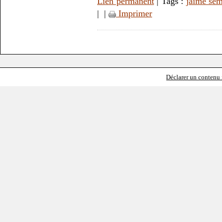
Lien permanent
| Tags :
jaime se
|
|
Imprimer
Déclarer un contenu i