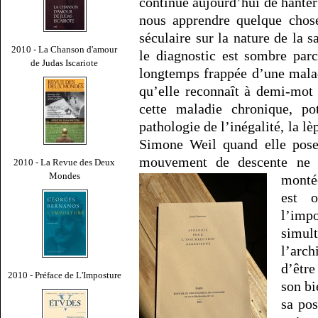
continue aujourd’hui de hanter
nous apprendre quelque chos
séculaire sur la nature de la s
2010 - La Chanson d'amour
le diagnostic est sombre parc
de Judas Iscariote
longtemps frappée d’une malad
qu’elle reconnaît à demi-mot 
cette maladie chronique, po
pathologie de l’inégalité, la lè
Simone Weil quand elle pose
mouvement de descente ne 
2010 - La Revue des Deux
Mondes
monté
est o
l’im
simul
l’arch
d’êtr
2010 - Préface de L'Imposture
son bi
sa po