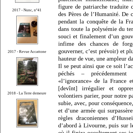
figure de patriarche traduit
2017 - Nunc, n°41
des Pères de l’Humanité. De c
pendant la conquête de la Fra
dans toute la polysémie du t
souci et finalement d’un gou
infime des chances de forg
gouverner, c’est prévoir) et pl
2017 - Revue Accattone
hauteur de vue, une ampleur da
Il se peut ainsi que ce soit l
péchés – précédemment m
«l’ignorance» de la France e
[devînt] irrégulier et oppr
2018 - La Terre demeure
volontiers parier, pour notre p
subie, avec, pour conséquence,
et d’une armée qui surpassèren
règles draconiennes d’Husse
d’abord à Livourne, puis sur 
où il finira occultement ses j