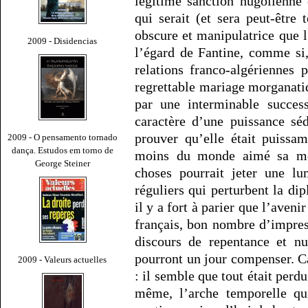
légitime sanction hugolienne
qui serait (et sera peut-être 
obscure et manipulatrice que 
2009 - Disidencias
l’égard de Fantine, comme si, 
relations franco-algériennes
regrettable mariage morganatiq
par une interminable success
caractère d’une puissance sé
prouver qu’elle était puissa
2009 - O pensamento tornado
dança. Estudos em torno de
moins du monde aimé sa moi
George Steiner
choses pourrait jeter une lu
réguliers qui perturbent la dip
il y a fort à parier que l’aveni
français, bon nombre d’impresc
discours de repentance et nu
pourront un jour compenser. Car
2009 - Valeurs actuelles
: il semble que tout était perdu
même, l’arche temporelle qu