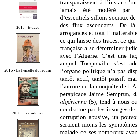
transparaissent à l’instar d’u
jamais été modéré par d’
d’essentiels sillons sociaux de
des flux ascendants. De là
2015 - Études
arrogances et tout l’inaltérab
ce qui laisse des traces, ce qui
française à se déterminer jud
avec l’Algérie. C’est une f
auquel Tocqueville s’est a
l’organe politique n’a pas dis
2016 - La Femelle du requin
tantôt actif, tantôt passif, m
l’aurore de la conquête de l’A
perspicace Jaime Semprun, 
algérienne
(5), tend à nous ou
combattue par les insurgés de
2016 - Livr'arbitres
corruption abusive, un pouvoi
seraient moins les symptômes 
malade de ses nombreux avant