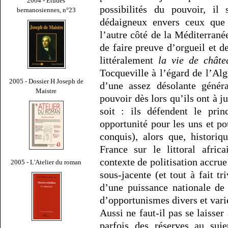
2004 - Études
possibilités du pouvoir, il
bernanosiennes, n°23
dédaigneux envers ceux que
l’autre côté de la Méditerranée
de faire preuve d’orgueil et 
littéralement
la vie de châte
Tocqueville à l’égard de l’Algé
2005 - Dossier H Joseph de
d’une assez désolante génér
Maistre
pouvoir dès lors qu’ils ont à j
soit : ils défendent le pri
opportunité pour les uns et po
conquis), alors que, historiq
France sur le littoral afric
contexte de politisation accru
2005 - L'Atelier du roman
sous-jacente (et tout à fait tr
d’une puissance nationale de
d’opportunismes divers et vari
Aussi ne faut-il pas se laisse
parfois des réserves au suj