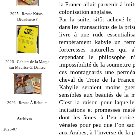
la France allait parvenir à imi
colonisation anglaise.
2025 - Revue Krisis -
Par la suite, sitôt achevé le
Décadence ?
dans les transactions de la pris
livre à une rude essentialis
tempérament kabyle un fermen
forteresses naturelles qui a
cependant le philosophe n
2026 - Cahiers de la Marge
impossibilité de la soumettre p
sur Maurice G. Dantec
ces montagnards une perméab
cheval de Troie de la France
Kabylie seraient moins gue
sensibles aux beautés de la ma
C’est la raison pour laquell
2026 - Revue À Rebours
incitations et promesses mat
dont les âmes, à l’en croire
Archives
vénales pour peu que l’on sac
2026-07
aux Arabes, à l’inverse de la p