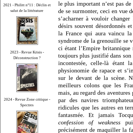
le plus important n’est pas d
2021 - Philitt n°11 : Déclin et
de se surmonter, ceci en vue d
salut de la littérature
s’acharner à vouloir changer
désirs souvent désordonnés e
la France qui aura vaincu la
syndrome de la grenouille se v
ci étant l’Empire britanniqu
2023 - Revue Krisis -
toujours plus justifié dans so
Déconstruction ?
incontestée, celle-là étant 
physionomie de rapace et s’i
sur le devant de la scène. N
meilleurs colons que les Fran
mais, au regard des aventures 
par des navires triomphateu
2024 - Revue Zone critique -
Spectres
ridicules que les autres en te
fantasmée. Et jamais Tocque
confession of weakness
puis
précisément de maquiller la fa