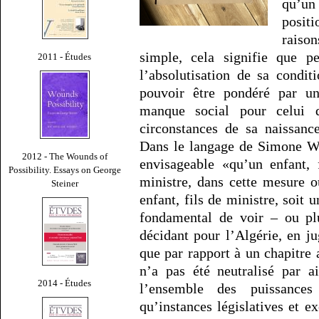
qu’un 
posit
raiso
simple, cela signifie que p
2011 - Études
l’absolutisation de sa condit
pouvoir être pondéré par u
manque social pour celui q
circonstances de sa naissanc
Dans le langage de Simone Wei
2012 - The Wounds of
envisageable «qu’un enfant, 
Possibility. Essays on George
ministre, dans cette mesure o
Steiner
enfant, fils de ministre, soit u
fondamental de voir – ou plu
décidant pour l’Algérie, en ju
que par rapport à un chapitre 
n’a pas été neutralisé par a
2014 - Études
l’ensemble des puissances 
qu’instances législatives et e