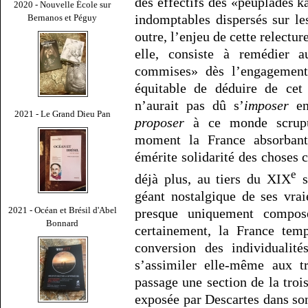
des effectifs des «peuplades k
2020 - Nouvelle École sur
indomptables dispersés sur le
Bernanos et Péguy
outre, l’enjeu de cette relectur
elle, consiste à remédier a
commises» dès l’engagement 
équitable de déduire de cet
n’aurait pas dû s’
imposer
en 
2021 - Le Grand Dieu Pan
proposer
à ce monde scrupu
moment la France absorbant
émérite solidarité des choses c
e
déjà plus, au tiers du XIX
si
géant nostalgique de ses vra
2021 - Océan et Brésil d'Abel
presque uniquement composé
Bonnard
certainement, la France temp
conversion des individualité
s’assimiler elle-même aux tr
passage une section de la tro
exposée par Descartes dans s