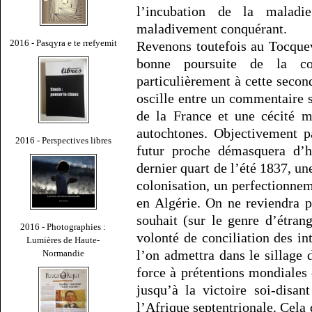
l’incubation de la maladi
maladivement conquérant.
2016 - Pasqyra e te rrefyemit
Revenons toutefois au Tocquev
bonne poursuite de la co
particulièrement à cette seco
oscille entre un commentaire 
de la France et une cécité m
autochtones. Objectivement pa
2016 - Perspectives libres
futur proche démasquera d’hy
dernier quart de l’été 1837, u
colonisation, un perfectionne
en Algérie. On ne reviendra p
souhait (sur le genre d’étran
2016 - Photographies :
volonté de conciliation des int
Lumières de Haute-
l’on admettra dans le sillage 
Normandie
force à prétentions mondiales e
jusqu’à la victoire soi-disan
l’Afrique septentrionale. Cela 