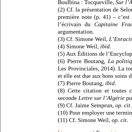
Boulbina : Tocqueville,
Sur l’
(2) Cf. la présentation de Selo
première note (p. 41) – c’est 
l’écrivain du
Capitaine Fra
argumentation.
(3) Cf. Simone Weil,
L’Enraci
(4) Simone Weil,
ibid
.
(5) Aux Éditions de l’Encyclo
(6) Pierre Boutang,
La politi
Les Provinciales, 2014). La to
et elle est due aux bons soins d
(7) Pierre Boutang,
ibid
.
(8) Cette citation et toutes 
seconde
Lettre sur l’Algérie
pub
(9) Cf. Jaime Semprun,
op. cit
.
(10) Pour employer une termin
(11) Cf. Simone Weil,
op. cit
.