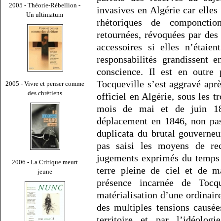
2005 - Théorie-Rébellion -
invasives en Algérie car elles
Un ultimatum
rhétoriques de componction
retournées, révoquées par des 
accessoires si elles n’étaie
responsabilités grandissent 
conscience. Il est en outre
Tocqueville s’est aggravé apr
2005 - Vivre et penser comme
des chrétiens
officiel en Algérie, sous les t
mois de mai et de juin 18
déplacement en 1846, non pas 
duplicata du brutal gouverne
pas saisi les moyens de rect
jugements exprimés du temps o
2006 - La Critique meurt
terre pleine de ciel et de m
jeune
présence incarnée de Tocq
matérialisation d’une ordinai
des multiples tensions causée
territoire et par l’idéologi