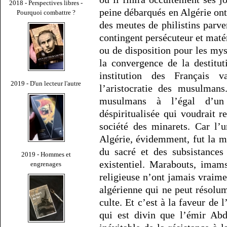
2018 - Perspectives libres -
peine débarqués en Algérie ont
Pourquoi combattre ?
des meutes de philistins parv
contingent persécuteur et mat
ou de disposition pour les myst
la convergence de la destitu
institution des Français 
2019 - D'un lecteur l'autre
l’aristocratie des musulmans
musulmans à l’égal d’un 
déspiritualisée qui voudrait r
société des minarets. Car l’
Algérie, évidemment, fut la 
du sacré et des subsistances
2019 - Hommes et
existentiel. Marabouts, imams
engrenages
religieuse n’ont jamais vraime
algérienne qui ne peut résolu
culte. Et c’est à la faveur de 
qui est divin que l’émir Ab