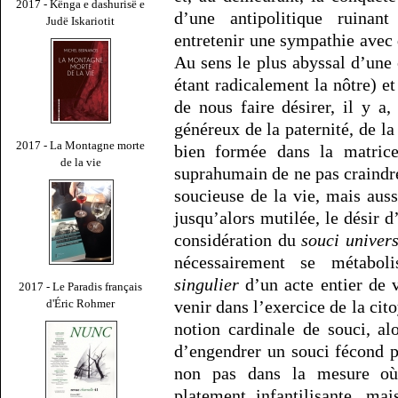
2017 - Kënga e dashurisë e
d’une antipolitique ruinan
Judë Iskariotit
entretenir une sympathie avec 
Au sens le plus abyssal d’une 
étant radicalement la nôtre) et
de nous faire désirer, il y a,
généreux de la paternité, de la 
2017 - La Montagne morte
bien formée dans la matrice 
de la vie
suprahumain de ne pas craindre
soucieuse de la vie, mais auss
jusqu’alors mutilée, le désir 
considération du
souci univers
nécessairement se métabo
singulier
d’un acte entier de v
2017 - Le Paradis français
venir dans l’exercice de la cito
d'Éric Rohmer
notion cardinale de souci, alo
d’engendrer un souci fécond 
non pas dans la mesure où l
platement infantilisante, ma