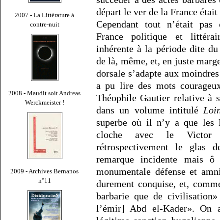
départ le ver de la France était 
2007 - La Littérature à
Cependant tout n’était pa
contre-nuit
France politique et littéra
inhérente à la période dite du
de là, même, et, en juste marg
dorsale s’adapte aux moindres 
a pu lire des mots courageux,
2008 - Maudit soit Andreas
Théophile Gautier relative à 
Werckmeister !
dans un volume intitulé
Loi
superbe où il n’y a que les
cloche avec le Vict
rétrospectivement le glas 
remarque incidente mais ô
monumentale défense et amnis
2009 - Archives Bernanos
n°11
durement conquise, et, comme
barbarie que de civilisation
l’émir] Abd el-Kader». On a