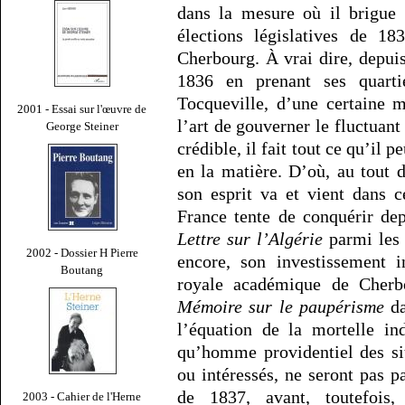
dans la mesure où il brigue 
élections législatives de 18
Cherbourg. À vrai dire, depuis
1836 en prenant ses quarti
Tocqueville, d’une certaine m
2001 - Essai sur l'œuvre de
l’art de gouverner le fluctuan
George Steiner
crédible, il fait tout ce qu’il 
en la matière. D’où, au tout 
son esprit va et vient dans 
France tente de conquérir de
Lettre sur l’Algérie
parmi les 
2002 - Dossier H Pierre
encore, son investissement i
Boutang
royale académique de Cherb
Mémoire sur le paupérisme
da
l’équation de la mortelle in
qu’homme providentiel des sit
ou intéressés, ne seront pas p
de 1837, avant, toutefois
2003 - Cahier de l'Herne