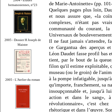
2004 - Études
de Marie-Antoinette» (pp. 101-
bernanosiennes, n°23
Quelques pages plus loin, Da
et nous assure que, «la coïn
complexes, n'étant pas vrai
communauté du courant, la 
Universaux de bouleversement e
2005 - Dossier H Joseph de
Il ne faut jamais s'attendre,
Maistre
ce Gargantua des aperçus et
Léon Daudet fasse profil bas et
tient, par le bout de la queu
filon qu'il estime exploitable, 
museau (ou le groin) de l'anim
à la pompe infatigable, jusqu'à
2005 - L'Atelier du roman
qu'importe, franchement, sa nat
insoupçonnable et, jusqu'à lu
action et dans le sang», à
révolutionnaire», c'est che
rhétorique et dans l’œuvre. So