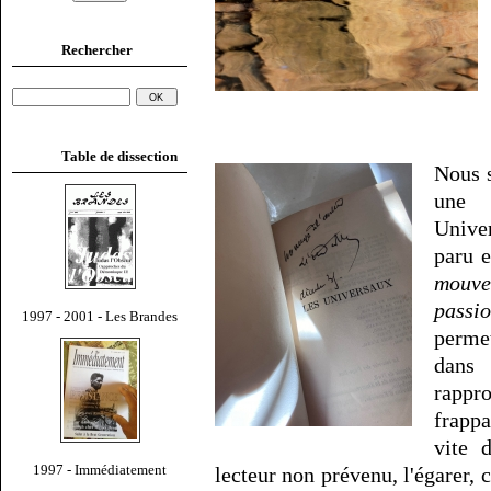
Rechercher
Table de dissection
Nous s
une d
Unive
paru 
mouve
passi
1997 - 2001 - Les Brandes
perme
dans
rappr
frappa
vite 
1997 - Immédiatement
lecteur non prévenu, l'égarer, c