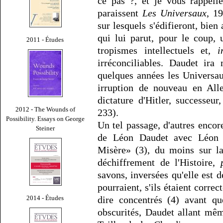
ce pas ?, et je vous rappel
paraissent
Les Universaux
, 1
sur lesquels s'édifieront, bien 
qui lui parut, pour le coup,
2011 - Études
tropismes intellectuels et,
i
irréconciliables. Daudet ira
quelques années les Universaux
irruption de nouveau en Al
dictature d'Hitler, successeur
2012 - The Wounds of
233).
Possibility. Essays on George
Un tel passage, d'autres encor
Steiner
de Léon Daudet avec Léon B
Misère» (3), du moins sur la
déchiffrement de l'Histoire,
savons, inversées qu'elle est 
pourraient, s'ils étaient correc
2014 - Études
dire concentrés (4) avant que
obscurités, Daudet allant mêm