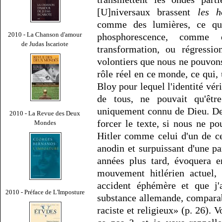
[U]niversaux brassent
les 
comme des lumières, ce qui
2010 - La Chanson d'amour
phosphorescence, comme
de Judas Iscariote
transformation, ou régressi
volontiers que nous ne pouvons
rôle réel en ce monde, ce qui,
Bloy pour lequel l'identité véri
de tous, ne pouvait qu'êtr
uniquement connu de Dieu. De
2010 - La Revue des Deux
forcer le texte, si nous ne p
Mondes
Hitler comme celui d'un de 
anodin et surpuissant d'une p
années plus tard, évoquera en
mouvement hitlérien actuel,
accident éphémère et que j'a
2010 - Préface de L'Imposture
substance allemande, compara
raciste et religieux» (p. 26). V