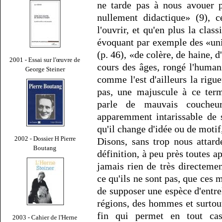
ne tarde pas à nous avouer p
nullement didactique» (9),
l'ouvrir, et qu'en plus la clas
évoquant par exemple des «uni
(p. 46), «de colère, de haine, d
2001 - Essai sur l'œuvre de
cours des âges, rongé l'humani
George Steiner
comme l'est d'ailleurs la rig
pas, une majuscule à ce ter
parle de mauvais coucheu
apparemment intarissable de s
qu'il change d'idée ou de motif,
2002 - Dossier H Pierre
Disons, sans trop nous attarde
Boutang
définition, à peu près toutes a
jamais rien de très directemen
ce qu'ils ne sont pas, que ces
de supposer une espèce d'entrel
régions, des hommes et surtou
fin qui permet en tout cas
2003 - Cahier de l'Herne