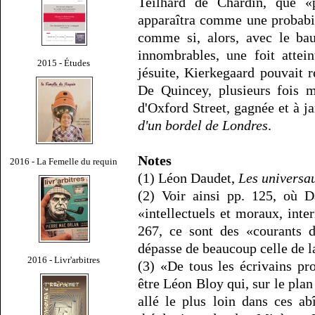
Teilhard de Chardin, que «p
apparaîtra comme une probabili
comme si, alors, avec le bau
innombrables, une foit attei
2015 - Études
jésuite, Kierkegaard pouvait 
De Quincey, plusieurs fois m
d'Oxford Street, gagnée et à 
d'un bordel de Londres
.
Notes
2016 - La Femelle du requin
(1) Léon Daudet,
Les universa
(2) Voir ainsi pp. 125, où 
«intellectuels et moraux, inte
267, ce sont des «courants d
dépasse de beaucoup celle de l
2016 - Livr'arbitres
(3) «De tous les écrivains pr
être Léon Bloy qui, sur le plan 
allé le plus loin dans ces ab