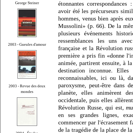
étonnantes correspondances 
George Steiner
avoir été les précurseurs simi
hommes, venus bien après eux
Mussolini» (p. 66). De la mêm
plusieurs événements histori
ressemblances les uns ave
2003 - Gueules d'amour
française et la Révolution rus
première a pris fin «donne l'i
animée, partirent ensuite, à l
destination inconnue. Elles
reconnaissables, ici ou là, 
paroxysme, peut-être dans de
2003 - Revue des deux
mondes
planète, elles animèrent de
occidentale, puis elles allèren
Révolution Russe, qui est,
mu
en ses grandes lignes, exa
commencer par l'écrasement fa
de la tragédie de la place de 