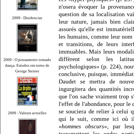
n'osera évoquer la provenance
question de sa localisation vai
2009 - Disidencias
leur nature, jamais bien cl
assurés qu'elle est immatérie
les humains, comme leur nom l
et transitions, de leurs inte
immuables. Mais leurs modalité
diffèrent selon les latit
2009 - O pensamento tornado
dança. Estudos em torno de
psychologiques» (p. 224), nou
George Steiner
conclusive, puisque, immédiat
Daudet se mettra de nouvea
ingurgitera des quantités inc
que l'on sache vraiment trop s'
l'effet de l'abondance, pour le
se souciera de relier à celui 
2009 - Valeurs actuelles
qui le suit, comme ici où i
«
hommes obscurs
», par les
transmettent les ondes parti