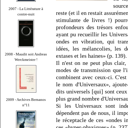
source
2007 - La Littérature à
reste (et il en restait assuréme
contre-nuit
stimulante de livres !) pour
profondeurs des trésors enfou
ayant pu recueillir les Unive
ondes en vibration, qui tra
idées, les mélancolies, les d
2008 - Maudit soit Andreas
extases et les haines» (p. 139).
Werckmeister !
Il n'est on ne peut plus clair
modes de transmission que l'im
combinent avec ceux-ci. C'es
le nom d'Universaux», ajoute-t
dits universels [qui] sont ceux
plus grand nombre d'Universau
2009 - Archives Bernanos
Si les Universaux sont inde
n°11
dépendent pas de nous, il impor
le réceptacle de ces «ondes in
ces «hyper-physiques» (p. 237