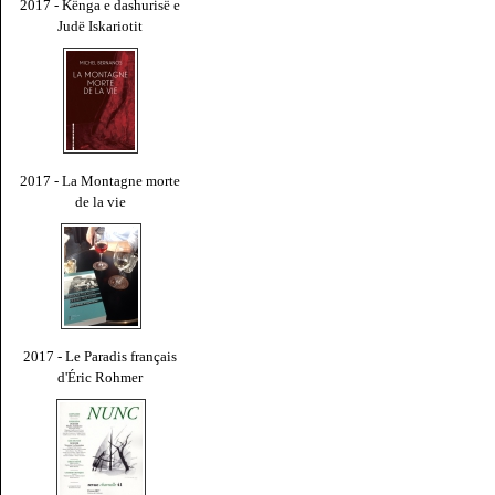
2017 - Kënga e dashurisë e
Judë Iskariotit
2017 - La Montagne morte
de la vie
2017 - Le Paradis français
d'Éric Rohmer