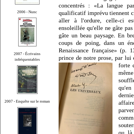
concentrés : «La langue par
2006 - Nunc
qualificatif imprévu tiennent ch
aller à l'ordure, celle-ci e
ensoleillée qu'elle ne gâte pas
gâte un beau paysage. En bre
coups de poing, dans un éno
Renaissance française» (p. 1
2007 - Écrivains
prince de notre prose, par lui e
infréquentables
forte 
même 
souffl
qu'en
derni
2007 - Enquête sur le roman
affai
parve
comm
souter
ou là