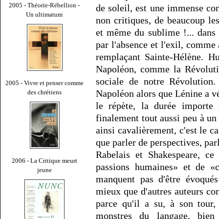
2005 - Théorie-Rébellion -
de soleil, est une immense co
Un ultimatum
non critiques, de beaucoup le
et même du sublime !... dans 
par l'absence et l'exil, comme
remplaçant Sainte-Hélène. Hug
Napoléon, comme la Révolutio
sociale de notre Révolution
2005 - Vivre et penser comme
Napoléon alors que Lénine a véc
des chrétiens
le répète, la durée importe
finalement tout aussi peu à un
ainsi cavalièrement, c'est le c
que parler de perspectives, par
Rabelais et Shakespeare, ce 
2006 - La Critique meurt
passions humaines» et de «c
jeune
manquent pas d'être évoqués 
mieux que d'autres auteurs com
parce qu'il a su, à son tour
monstres du langage, bien 