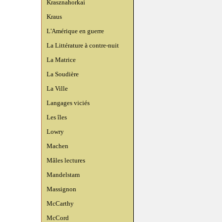
Krasznahorkai
Kraus
L'Amérique en guerre
La Littérature à contre-nuit
La Matrice
La Soudière
La Ville
Langages viciés
Les îles
Lowry
Machen
Mâles lectures
Mandelstam
Massignon
McCarthy
McCord