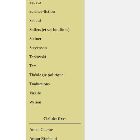
Sabato
Science-fiction
Sebald
Sollers (et ses bouffons)
Steiner
Stevenson
Tarkovski
Tarr
Théologie politique
Traductions
Virgile
Warren
Ciel des fixes
Armel Guerne
Arthur Rimbaud