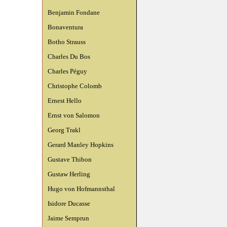
Benjamin Fondane
Bonaventura
Botho Strauss
Charles Du Bos
Charles Péguy
Christophe Colomb
Ernest Hello
Ernst von Salomon
Georg Trakl
Gerard Manley Hopkins
Gustave Thibon
Gustaw Herling
Hugo von Hofmannsthal
Isidore Ducasse
Jaime Semprun