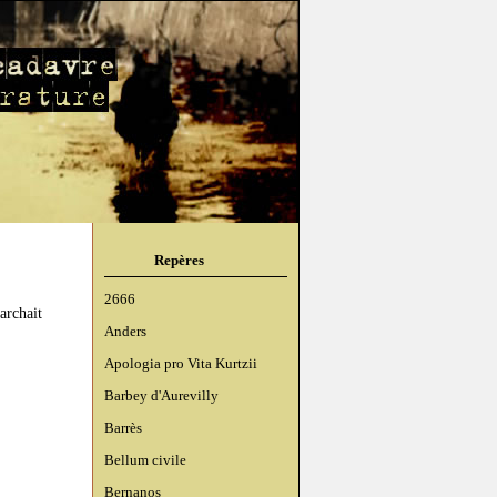
Repères
2666
rchait
Anders
Apologia pro Vita Kurtzii
Barbey d'Aurevilly
Barrès
Bellum civile
Bernanos