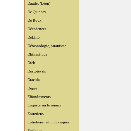
Daudet (Léon)
De Quincey
De Roux
Décadences
DeLillo
Démonologie, satanisme
Dhimmitude
Dick
Dostoïevski
Dracula
Dupré
Effondrements
Enquête sur le roman
Entretiens
Entretiens radiophoniques
Faulkner