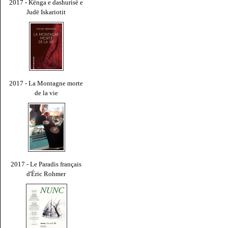
2017 - Kënga e dashurisë e
Judë Iskariotit
2017 - La Montagne morte
de la vie
2017 - Le Paradis français
d'Éric Rohmer