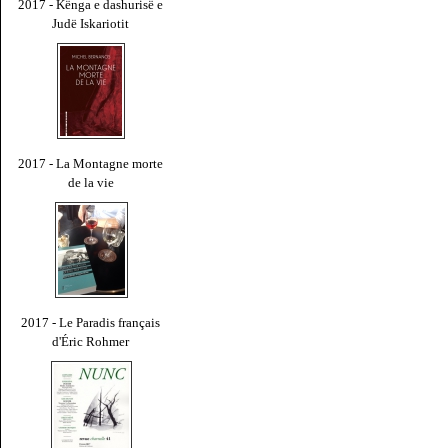
2017 - Kënga e dashurisë e
Judë Iskariotit
2017 - La Montagne morte
de la vie
2017 - Le Paradis français
d'Éric Rohmer