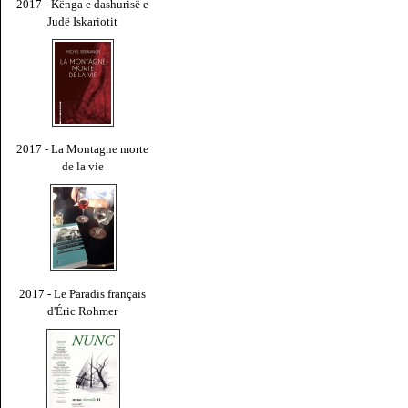
2017 - Kënga e dashurisë e
Judë Iskariotit
2017 - La Montagne morte
de la vie
2017 - Le Paradis français
d'Éric Rohmer