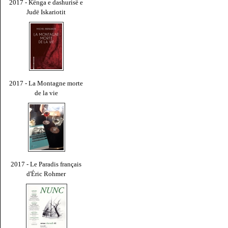
2017 - Kënga e dashurisë e
Judë Iskariotit
2017 - La Montagne morte
de la vie
2017 - Le Paradis français
d'Éric Rohmer