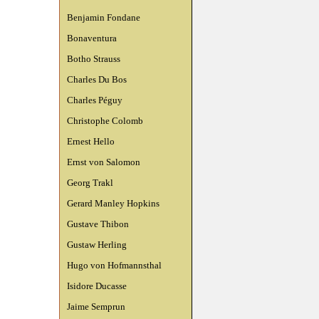
Benjamin Fondane
Bonaventura
Botho Strauss
Charles Du Bos
Charles Péguy
Christophe Colomb
Ernest Hello
Ernst von Salomon
Georg Trakl
Gerard Manley Hopkins
Gustave Thibon
Gustaw Herling
Hugo von Hofmannsthal
Isidore Ducasse
Jaime Semprun