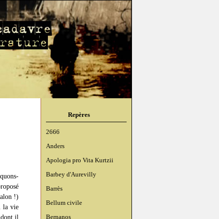
Repères
2666
Anders
Apologia pro Vita Kurtzii
Barbey d'Aurevilly
rquons-
proposé
Barrès
alon !)
Bellum civile
 la vie
dont il
Bernanos