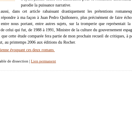
parodie la puissance narrative.
t aussi, dans cet article rabaissant drastiquement les prétentions romanes
répondre à ma façon à Juan Pedro Quiñonero, plus précisément de faire écho 
 entre nous portant, entre autres sujets, sur la tromperie que représentait la 
l de celui qui fut, de 1988 à 1991, Ministre de la culture du gouvernement espa
n que cette étude comparée fera partie de mon prochain recueil de critiques, à pa
eut, au printemps 2006 aux éditions du Rocher.
ienne évoquant ces deux romans.
able de dissection |
Lien permanent