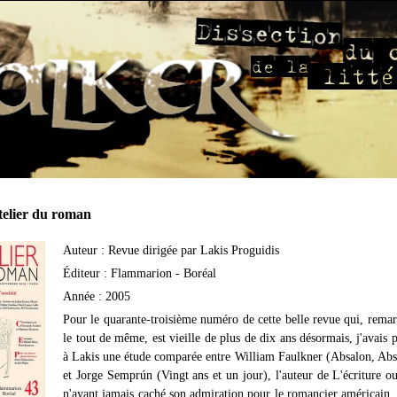
telier du roman
Auteur : Revue dirigée par Lakis Proguidis
Éditeur : Flammarion - Boréal
Année : 2005
Pour le quarante-troisième numéro de cette belle revue qui, rema
le tout de même, est vieille de plus de dix ans désormais, j'avais 
à Lakis une étude comparée entre William Faulkner (Absalon, Abs
et Jorge Semprún (Vingt ans et un jour), l'auteur de L'écriture ou
n'ayant jamais caché son admiration pour le romancier américain, 