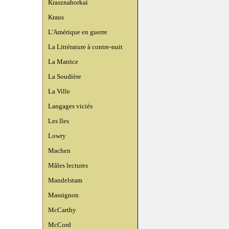
Krasznahorkai
Kraus
L'Amérique en guerre
La Littérature à contre-nuit
La Matrice
La Soudière
La Ville
Langages viciés
Les îles
Lowry
Machen
Mâles lectures
Mandelstam
Massignon
McCarthy
McCord