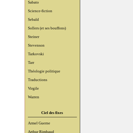
Sabato
Science-fiction
Sebald
Sollers (et ses bouffons)
Steiner
Stevenson
Tarkovski
Tarr
Théologie politique
Traductions
Virgile
Warren
Ciel des fixes
Armel Guerne
Arthur Rimbaud