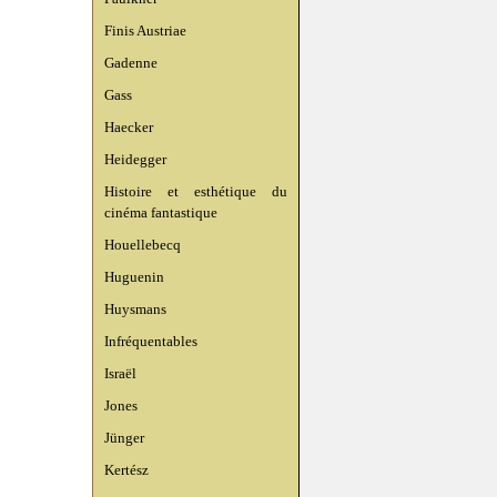
Finis Austriae
Gadenne
Gass
Haecker
Heidegger
Histoire et esthétique du
cinéma fantastique
Houellebecq
Huguenin
Huysmans
Infréquentables
Israël
Jones
Jünger
Kertész