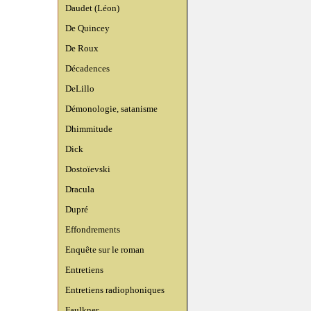
Daudet (Léon)
De Quincey
De Roux
Décadences
DeLillo
Démonologie, satanisme
Dhimmitude
Dick
Dostoïevski
Dracula
Dupré
Effondrements
Enquête sur le roman
Entretiens
Entretiens radiophoniques
Faulkner