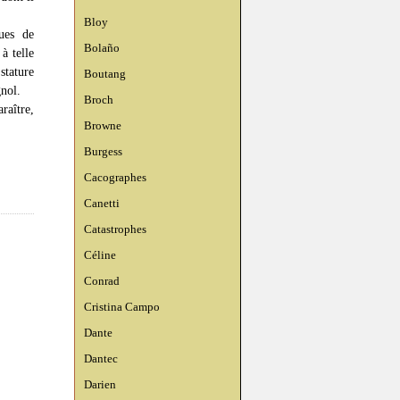
Bloy
ques de
Bolaño
à telle
stature
Boutang
gnol.
Broch
raître,
Browne
Burgess
Cacographes
Canetti
Catastrophes
Céline
Conrad
Cristina Campo
Dante
Dantec
Darien