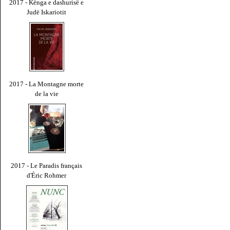
2017 - Kënga e dashurisë e
Judë Iskariotit
2017 - La Montagne morte
de la vie
2017 - Le Paradis français
d'Éric Rohmer