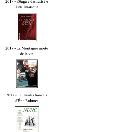
2017 - Kënga e dashurisë e
Judë Iskariotit
2017 - La Montagne morte
de la vie
2017 - Le Paradis français
d'Éric Rohmer