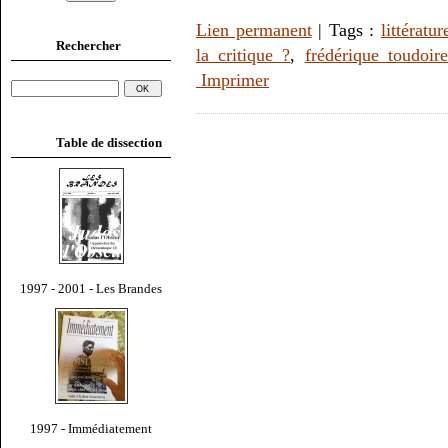
Lien permanent
| Tags :
littératur
Rechercher
la critique ?
,
frédérique toudoire
Imprimer
Table de dissection
1997 - 2001 - Les Brandes
1997 - Immédiatement