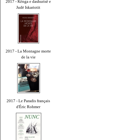
2017 - Kënga e dashurisë e
Judë Iskariotit
2017 - La Montagne morte
de la vie
2017 - Le Paradis français
d'Éric Rohmer