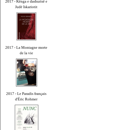
2017 - Kënga e dashurisë e
Judë Iskariotit
2017 - La Montagne morte
de la vie
2017 - Le Paradis français
d'Éric Rohmer