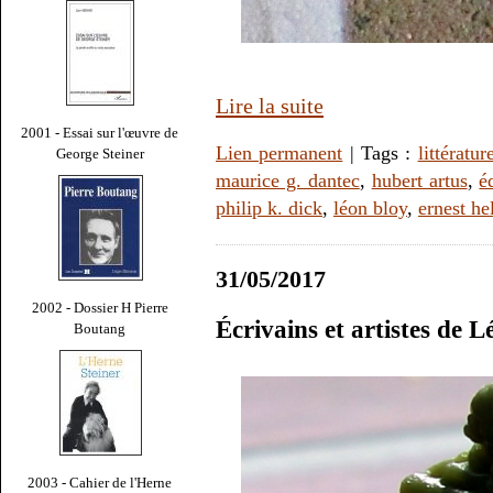
Lire la suite
2001 - Essai sur l'œuvre de
Lien permanent
| Tags :
littératur
George Steiner
maurice g. dantec
,
hubert artus
,
é
philip k. dick
,
léon bloy
,
ernest he
31/05/2017
2002 - Dossier H Pierre
Écrivains et artistes de 
Boutang
2003 - Cahier de l'Herne