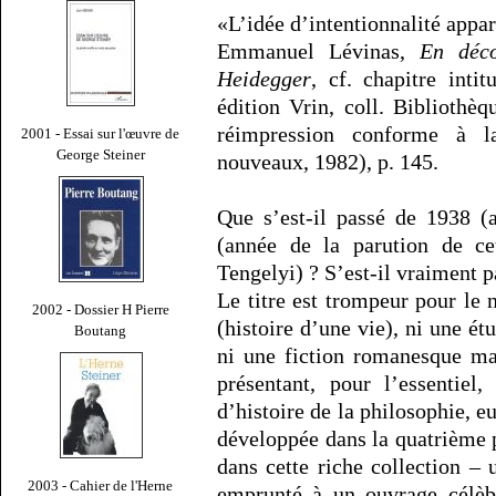
«L’idée d’intentionnalité appar
Emmanuel Lévinas,
En déco
Heidegger
, cf. chapitre inti
édition Vrin, coll. Bibliothèq
réimpression conforme à la
2001 - Essai sur l'œuvre de
George Steiner
nouveaux, 1982), p. 145.
Que s’est-il passé de 1938 (
(année de la parution de cet
Tengelyi) ? S’est-il vraiment p
Le titre est trompeur pour le 
2002 - Dossier H Pierre
(histoire d’une vie), ni une é
Boutang
ni une fiction romanesque mai
présentant, pour l’essentie
d’histoire de la philosophie, 
développée dans la quatrième p
dans cette riche collection – 
2003 - Cahier de l'Herne
emprunté à un ouvrage célèb