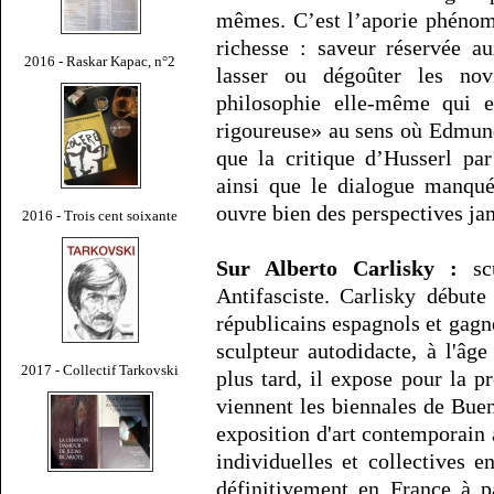
mêmes. C’est l’aporie phénom
richesse : saveur réservée a
2016 - Raskar Kapac, n°2
lasser ou dégoûter les nov
philosophie elle-même qui e
rigoureuse» au sens où Edmund 
que la critique d’Husserl pa
ainsi que le dialogue manqué
ouvre bien des perspectives ja
2016 - Trois cent soixante
Sur Alberto Carlisky :
scu
Antifasciste. Carlisky débute
républicains espagnols et gagne 
sculpteur autodidacte, à l'â
2017 - Collectif Tarkovski
plus tard, il expose pour la p
viennent les biennales de Bue
exposition d'art contemporain
individuelles et collectives en
définitivement en France à p