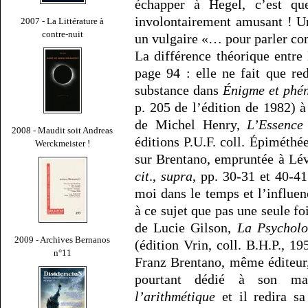
échapper à Hegel, c’est q
involontairement amusant ! Un
2007 - La Littérature à
contre-nuit
un vulgaire «… pour parler 
La différence théorique entr
page 94 : elle ne fait que re
substance dans
Énigme et phé
p. 205 de l’édition de 1982) à
de Michel Henry,
L’Essence
2008 - Maudit soit Andreas
éditions P.U.F. coll. Épiméthé
Werckmeister !
sur Brentano, empruntée à Lé
cit
.,
supra
, pp. 30-31 et 40-4
moi dans le temps et l’influen
à ce sujet que pas une seule fo
de Lucie Gilson,
La Psycholo
2009 - Archives Bernanos
(édition Vrin, coll. B.H.P., 
n°11
Franz Brentano, même éditeur
pourtant dédié à son m
l’arithmétique
et il redira s