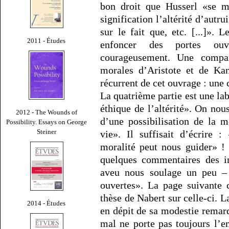
bon droit que Husserl «se m
signification l’altérité d’autru
sur le fait que, etc. [...]».
2011 - Études
enfoncer des portes ouv
courageusement. Une compar
morales d’Aristote et de Ka
récurrent de cet ouvrage : une 
La quatrième partie est une la
éthique de l’altérité». On nou
2012 - The Wounds of
d’une possibilisation de la 
Possibility. Essays on George
Steiner
vie». Il suffisait d’écrire 
moralité peut nous guider» !
quelques commentaires des in
aveu nous soulage un peu – 
ouvertes». La page suivante
thèse de Nabert sur celle-ci. L
2014 - Études
en dépit de sa modestie remar
mal ne porte pas toujours l’e