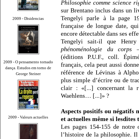
Philosophie comme science ri
sur Brentano inclus dans un li
Tengelyi parle à la page 1
2009 - Disidencias
française de longue date, qu
encore détectable dans ses eff
Tengelyi sait-il que Henr
phénoménologie du corps –
(éditions P.U.F., coll. Épi
2009 - O pensamento tornado
français, cela peut aussi donner
dança. Estudos em torno de
référence de Lévinas à Alphon
George Steiner
plus simple d’écrire ou de tra
clair : «[...] concernant la
Waehlens… [...]» ?
Aspects positifs ou négatifs 
2009 - Valeurs actuelles
et actuelles même si lesdites
Les pages 154-155 de notre o
l’histoire de la philosophie. 