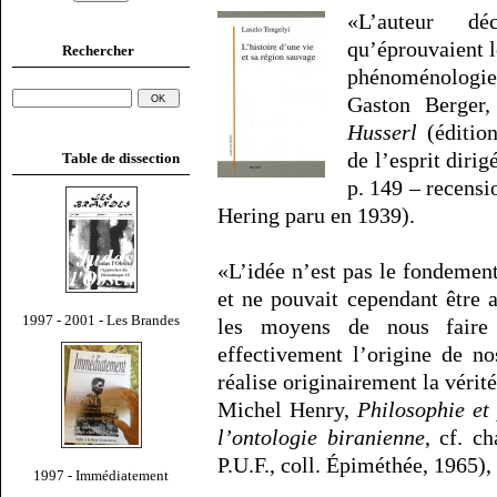
«L’auteur dé
qu’éprouvaient l
Rechercher
phénoménologie [
Gaston Berger
Husserl
(édition
de l’esprit diri
Table de dissection
p. 149 – recensi
Hering paru en 1939).
«L’idée n’est pas le fondement 
et ne pouvait cependant être 
1997 - 2001 - Les Brandes
les moyens de nous faire 
effectivement l’origine de no
réalise originairement la vérité 
Michel Henry,
Philosophie et
l’ontologie biranienne
, cf. ch
P.U.F., coll. Épiméthée, 1965), 
1997 - Immédiatement