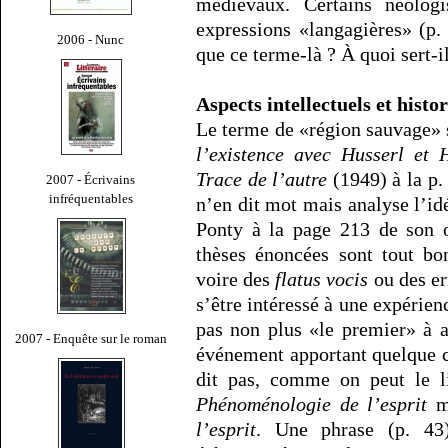
médiévaux. Certains néolog
expressions «langagières» (p.
2006 - Nunc
que ce terme-là ? À quoi sert-
Aspects intellectuels et histo
Le terme de «région sauvage» 
l’existence avec Husserl et 
Trace de l’autre
(1949) à la p.
2007 - Écrivains
infréquentables
n’en dit mot mais analyse l’i
Ponty à la page 213 de son 
thèses énoncées sont tout bo
voire des
flatus vocis
ou des er
s’être intéressé à une expérien
pas non plus «le premier» à a
2007 - Enquête sur le roman
événement apportant quelque c
dit pas, comme on peut le l
Phénoménologie de l’esprit
m
l’esprit
. Une phrase (p. 43