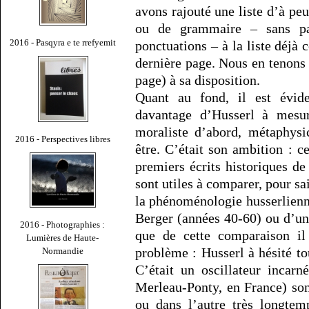
avons rajouté une liste d’à peu
ou de grammaire – sans pa
2016 - Pasqyra e te rrefyemit
ponctuations – à la liste déjà 
dernière page. Nous en tenons l
page) à sa disposition.
Quant au fond, il est évid
davantage d’Husserl à mesure
moraliste d’abord, métaphysi
2016 - Perspectives libres
être. C’était son ambition : ce
premiers écrits historiques d
sont utiles à comparer, pour sai
la phénoménologie husserlien
Berger (années 40-60) ou d’un
2016 - Photographies :
que de cette comparaison i
Lumières de Haute-
problème : Husserl à hésité to
Normandie
C’était un oscillateur incar
Merleau-Ponty, en France) son
ou dans l’autre très longtemp