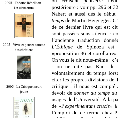
ou croisent peut-être l’éd
2005 - Théorie-Rébellion -
postérieure : voir pp. 296 et 
Un ultimatum
Nabert et aussi dès le début 
temps
de Martin Heigegger. C’e
de ce dernier livre qui est ci
sont passées sous silence : 
l’ancienne traduction donn
2005 - Vivre et penser comme
L’Éthique
de Spinoza est ci
des chrétiens
«proposition 36 et corollaire»
On vous le dit nous-même : c’e
: on ne cite pas Kant de 
volontairement du temps lors
citer les propres divisions de
critique : il nous est compté 
2006 - La Critique meurt
jeune
devoir de
donner du temps au
usages de l’Université. À la p
de «l’
experimentum crucis
» à
l’emploi de ce terme chez P