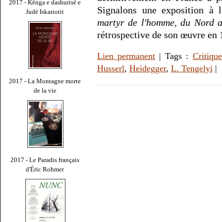
2017 - Kënga e dashurisë e
Signalons une exposition à 
Judë Iskariotit
martyr de l'homme, du Nord au
rétrospective de son œuvre en 
Lien permanent
| Tags :
Critique
Husserl
,
Heidegger
,
L. Tengelyi
|
2017 - La Montagne morte
de la vie
2017 - Le Paradis français
d'Éric Rohmer