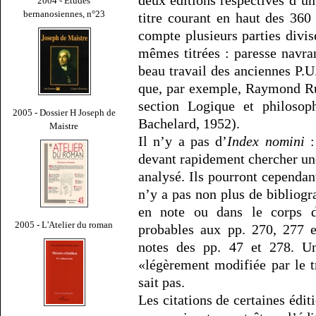
deux éditions respectives d’un
2004 - Études
bernanosiennes, n°23
titre courant en haut des 360
compte plusieurs parties divis
mêmes titrées : paresse navra
beau travail des anciennes P.U.F
que, par exemple, Raymond R
section Logique et philosop
2005 - Dossier H Joseph de
Bachelard, 1952).
Maistre
Il n’y a pas d’
Index nomini
:
devant rapidement chercher une 
analysé. Ils pourront cependant
n’y a pas non plus de bibliogr
en note ou dans le corps d
2005 - L'Atelier du roman
probables aux pp. 270, 277 e
notes des pp. 47 et 278. Un
«légèrement modifiée par le 
sait pas.
Les citations de certaines éditi