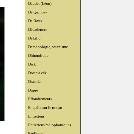
Daudet (Léon)
De Quincey
De Roux
Décadences
DeLillo
Démonologie, satanisme
Dhimmitude
Dick
Dostoïevski
Dracula
Dupré
Effondrements
Enquête sur le roman
Entretiens
Entretiens radiophoniques
Faulkner