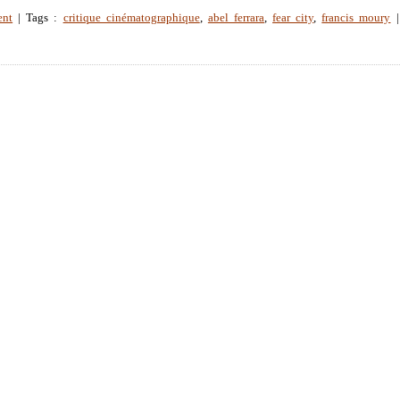
ent
| Tags :
critique cinématographique
,
abel ferrara
,
fear city
,
francis moury