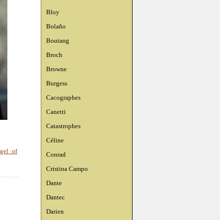
Bloy
Bolaño
Boutang
Broch
Browne
Burgess
Cacographes
Canetti
Catastrophes
Céline
gel of
Conrad
Cristina Campo
Dante
Dantec
Darien