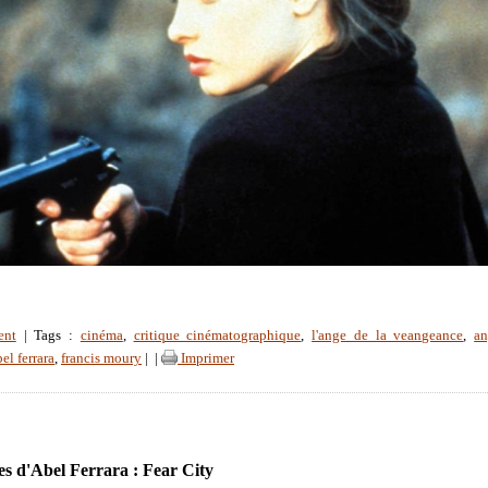
ent
| Tags :
cinéma
,
critique cinématographique
,
l'ange de la veangeance
,
an
el ferrara
,
francis moury
|
|
Imprimer
es d'Abel Ferrara : Fear City