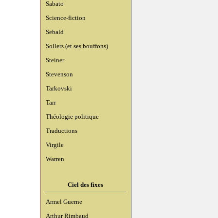
Sabato
Science-fiction
Sebald
Sollers (et ses bouffons)
Steiner
Stevenson
Tarkovski
Tarr
Théologie politique
Traductions
Virgile
Warren
Ciel des fixes
Armel Guerne
Arthur Rimbaud