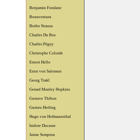
Benjamin Fondane
Bonaventura
Botho Strauss
Charles Du Bos
Charles Péguy
Christophe Colomb
Ernest Hello
Ernst von Salomon
Georg Trakl
Gerard Manley Hopkins
Gustave Thibon
Gustaw Herling
Hugo von Hofmannsthal
Isidore Ducasse
Jaime Semprun