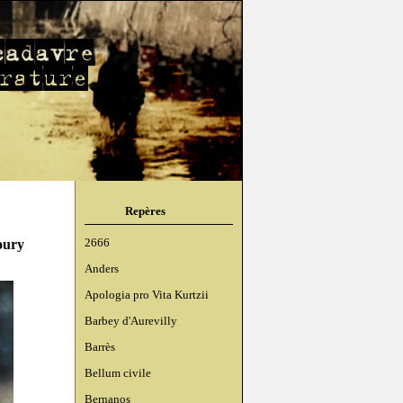
Repères
oury
2666
Anders
Apologia pro Vita Kurtzii
Barbey d'Aurevilly
Barrès
Bellum civile
Bernanos