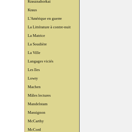
Krasznahorkai
Kraus
L'Amérique en guerre
La Littérature à contre-nuit
La Matrice
La Soudière
La Ville
Langages viciés
Les îles
Lowry
Machen
Mâles lectures
Mandelstam
Massignon
McCarthy
McCord