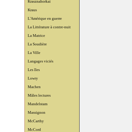
Krasznahorkai
Kraus
L'Amérique en guerre
La Littérature à contre-nuit
La Matrice
La Soudière
La Ville
Langages viciés
Les îles
Lowry
Machen
Mâles lectures
Mandelstam
Massignon
McCarthy
McCord