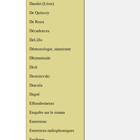
Daudet (Léon)
De Quincey
De Roux
Décadences
DeLillo
Démonologie, satanisme
Dhimmitude
Dick
Dostoïevski
Dracula
Dupré
Effondrements
Enquête sur le roman
Entretiens
Entretiens radiophoniques
Faulkner