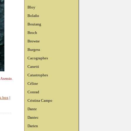
Bloy
Bolaño
Boutang
Broch
Browne
Burgess
Cacographes
Canetti
Catastrophes
n Asensio.
Céline
Conrad
k box
|
Cristina Campo
Dante
Dantec
Darien