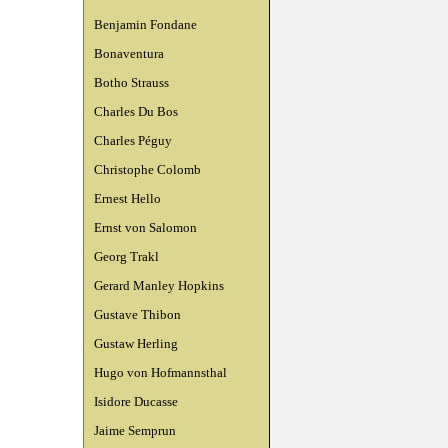
Benjamin Fondane
Bonaventura
Botho Strauss
Charles Du Bos
Charles Péguy
Christophe Colomb
Ernest Hello
Ernst von Salomon
Georg Trakl
Gerard Manley Hopkins
Gustave Thibon
Gustaw Herling
Hugo von Hofmannsthal
Isidore Ducasse
Jaime Semprun