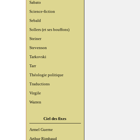
Sabato
Science-fiction
Sebald
Sollers (et ses bouffons)
Steiner
Stevenson
Tarkovski
Tarr
Théologie politique
Traductions
Virgile
Warren
Ciel des fixes
Armel Guerne
Arthur Rimbaud