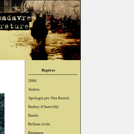
Repères
2666
Anders
Apologia pro Vita Kurtzii
Barbey d'Aurevilly
Barrès
Bellum civile
Bernanos