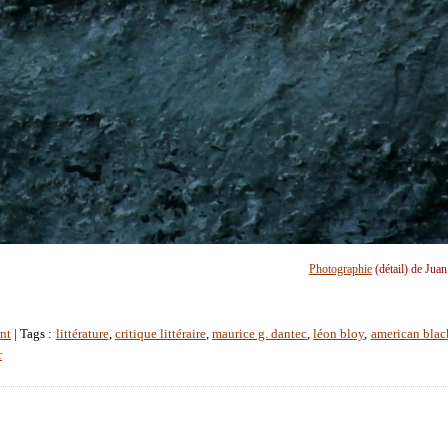
Photographie
(détail) de Jua
nt
| Tags :
littérature
,
critique littéraire
,
maurice g. dantec
,
léon bloy
,
american blac
r