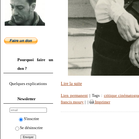
Pourquoi faire un
don ?
Lire la suite
Quelques explications
Lien permanent
| Tags :
critique cinématogr
Newsletter
francis moury
|
|
Imprimer
S'inscrire
Se désinscrire