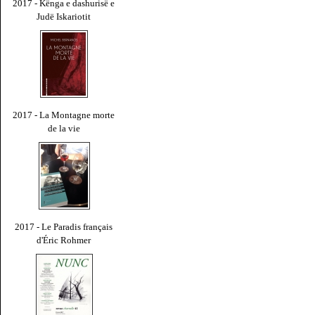
2017 - Kënga e dashurisë e
Judë Iskariotit
2017 - La Montagne morte
de la vie
2017 - Le Paradis français
d'Éric Rohmer