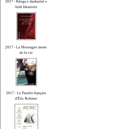
2017 - Kënga e dashurisë e
Judë Iskariotit
2017 - La Montagne morte
de la vie
2017 - Le Paradis français
d'Éric Rohmer