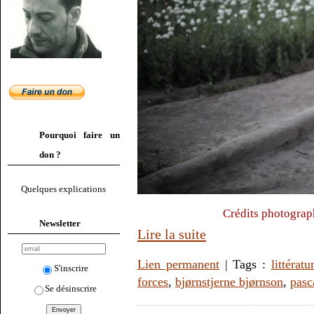
Pourquoi faire un
don ?
Quelques explications
Crédits photograp
Newsletter
Lire la suite
Lien permanent
| Tags :
littératu
S'inscrire
forces
,
bjørnstjerne bjørnson
,
pasc
Se désinscrire