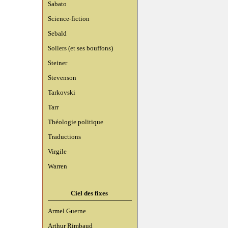
Sabato
Science-fiction
Sebald
Sollers (et ses bouffons)
Steiner
Stevenson
Tarkovski
Tarr
Théologie politique
Traductions
Virgile
Warren
Ciel des fixes
Armel Guerne
Arthur Rimbaud