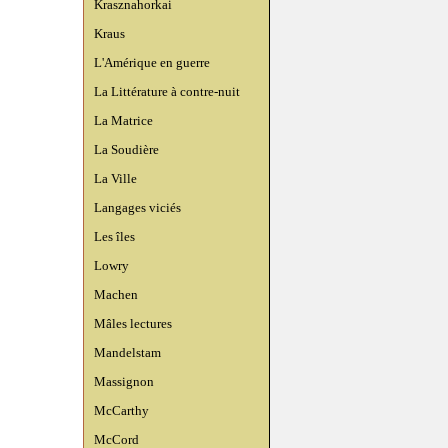
Krasznahorkai
Kraus
L'Amérique en guerre
La Littérature à contre-nuit
La Matrice
La Soudière
La Ville
Langages viciés
Les îles
Lowry
Machen
Mâles lectures
Mandelstam
Massignon
McCarthy
McCord