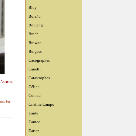
Bloy
Bolaño
Boutang
Broch
Browne
Burgess
Cacographes
Canetti
Catastrophes
n Asensio.
Céline
Conrad
ans les
Cristina Campo
Dante
Dantec
Darien