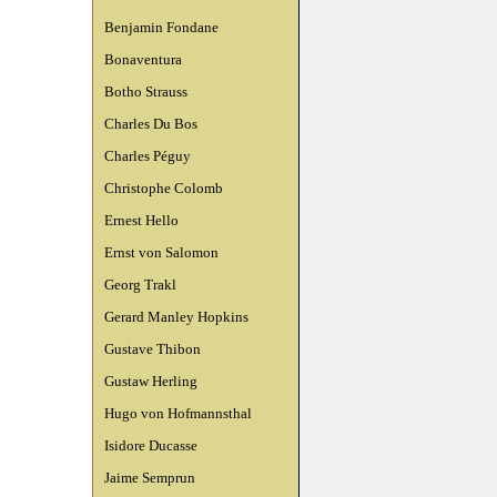
Benjamin Fondane
Bonaventura
Botho Strauss
Charles Du Bos
Charles Péguy
Christophe Colomb
Ernest Hello
Ernst von Salomon
Georg Trakl
Gerard Manley Hopkins
Gustave Thibon
Gustaw Herling
Hugo von Hofmannsthal
Isidore Ducasse
Jaime Semprun