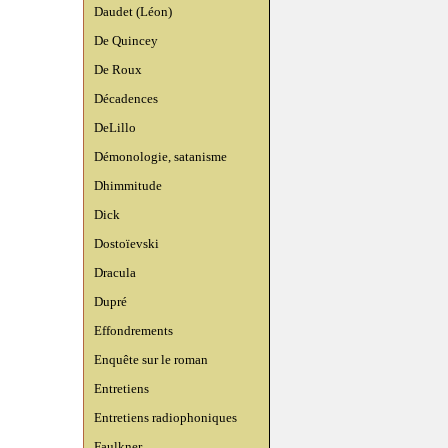
Daudet (Léon)
De Quincey
De Roux
Décadences
DeLillo
Démonologie, satanisme
Dhimmitude
Dick
Dostoïevski
Dracula
Dupré
Effondrements
Enquête sur le roman
Entretiens
Entretiens radiophoniques
Faulkner