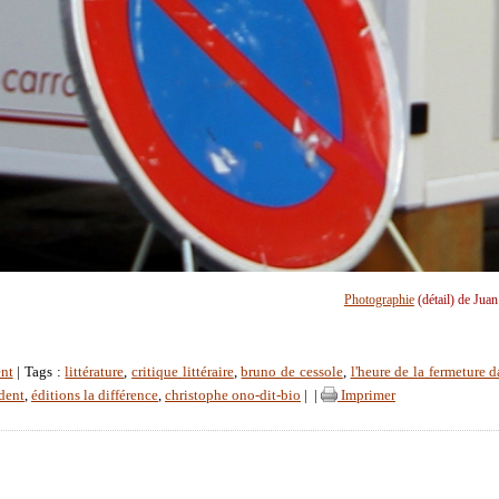
Photographie
(détail) de Jua
nt
| Tags :
littérature
,
critique littéraire
,
bruno de cessole
,
l'heure de la fermeture d
ident
,
éditions la différence
,
christophe ono-dit-bio
|
|
Imprimer