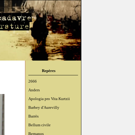
Repères
2666
Anders
Apologia pro Vita Kurtzii
Barbey d'Aurevilly
Barrès
Bellum civile
Bernanos