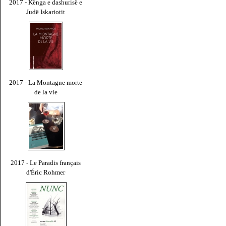
2017 - Kënga e dashurisë e
Judë Iskariotit
2017 - La Montagne morte
de la vie
2017 - Le Paradis français
d'Éric Rohmer