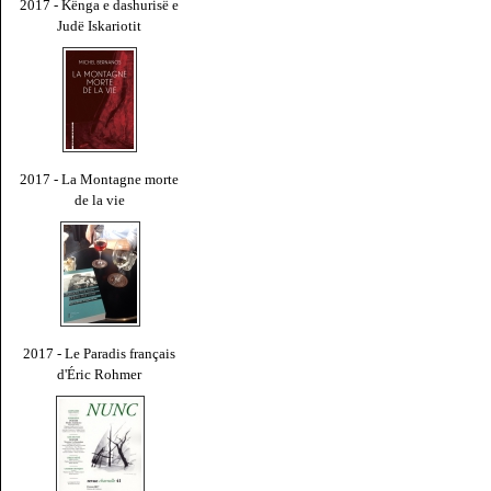
2017 - Kënga e dashurisë e
Judë Iskariotit
2017 - La Montagne morte
de la vie
2017 - Le Paradis français
d'Éric Rohmer