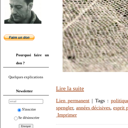
Pourquoi faire un
don ?
Quelques explications
Lire la suite
Newsletter
Lien permanent
| Tags :
politiqu
spengler
,
années décisives
,
esprit 
S'inscrire
Imprimer
Se désinscrire