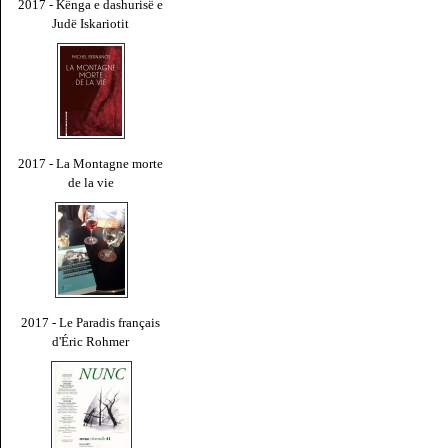
2017 - Kënga e dashurisë e
Judë Iskariotit
2017 - La Montagne morte
de la vie
2017 - Le Paradis français
d'Éric Rohmer