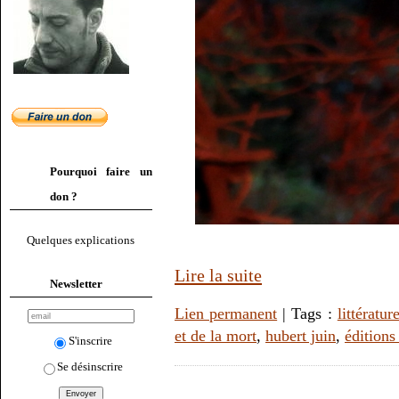
Pourquoi faire un
don ?
Quelques explications
Lire la suite
Newsletter
Lien permanent
| Tags :
littératur
et de la mort
,
hubert juin
,
éditions
S'inscrire
Se désinscrire