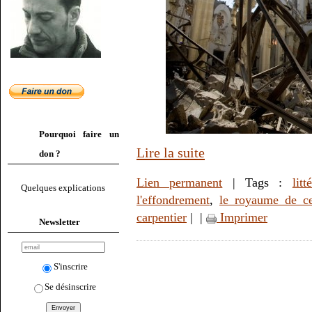
Pourquoi faire un
Lire la suite
don ?
Lien permanent
| Tags :
litt
Quelques explications
l'effondrement
,
le royaume de c
carpentier
|
|
Imprimer
Newsletter
S'inscrire
Se désinscrire