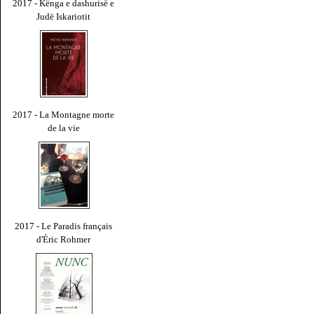
2017 - Kënga e dashurisë e
Judë Iskariotit
2017 - La Montagne morte
de la vie
2017 - Le Paradis français
d'Éric Rohmer