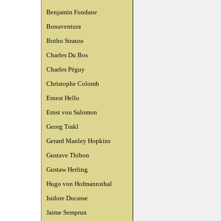
Benjamin Fondane
Bonaventura
Botho Strauss
Charles Du Bos
Charles Péguy
Christophe Colomb
Ernest Hello
Ernst von Salomon
Georg Trakl
Gerard Manley Hopkins
Gustave Thibon
Gustaw Herling
Hugo von Hofmannsthal
Isidore Ducasse
Jaime Semprun