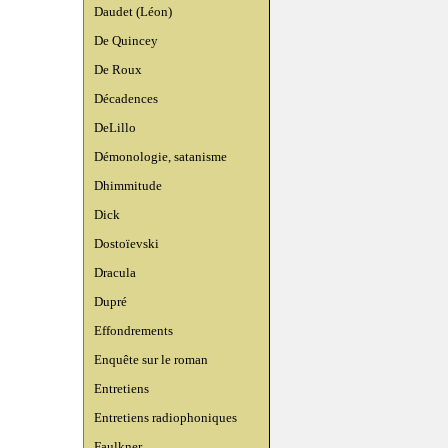
Daudet (Léon)
De Quincey
De Roux
Décadences
DeLillo
Démonologie, satanisme
Dhimmitude
Dick
Dostoïevski
Dracula
Dupré
Effondrements
Enquête sur le roman
Entretiens
Entretiens radiophoniques
Faulkner