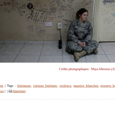
Crédits photographiques : Maya Alleruzzo (A
ent
| Tags :
littérature
,
critique littéraire
,
violence
,
maurice blanchot
,
georges ba
ner
|
|
Imprimer