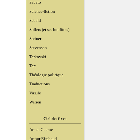
Sabato
Science-fiction
Sebald
Sollers (et ses bouffons)
Steiner
Stevenson
Tarkovski
Tarr
Théologie politique
Traductions
Virgile
Warren
Ciel des fixes
Armel Guerne
Arthur Rimbaud