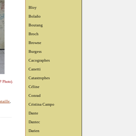
Bloy
Bolaño
Boutang
Broch
Browne
Burgess
Cacographes
Canetti
Catastrophes
P Photo).
Céline
Conrad
taille
,
Cristina Campo
Dante
Dantec
Darien