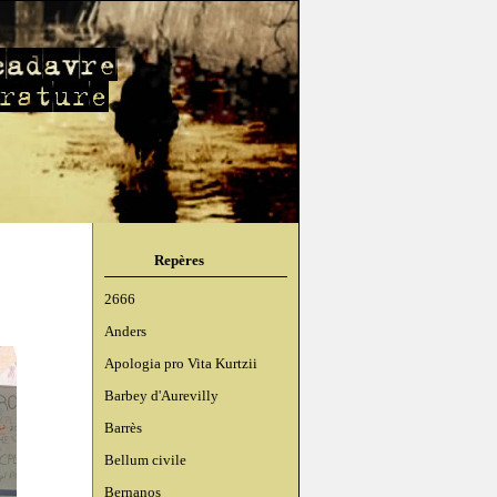
Repères
2666
Anders
Apologia pro Vita Kurtzii
Barbey d'Aurevilly
Barrès
Bellum civile
Bernanos