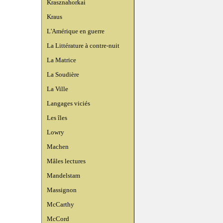
Krasznahorkai
Kraus
L'Amérique en guerre
La Littérature à contre-nuit
La Matrice
La Soudière
La Ville
Langages viciés
Les îles
Lowry
Machen
Mâles lectures
Mandelstam
Massignon
McCarthy
McCord