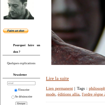
Pourquoi faire un
don ?
Quelques explications
Newsletter
Lire la suite
Lien permanent
| Tags :
philosoph
S'inscrire
mode
,
éditions allia
,
l'ordre règne 
Se désinscrire