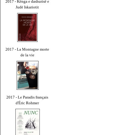
2017 - Kënga e dashurisë e
Judë Iskariotit
2017 - La Montagne morte
de la vie
2017 - Le Paradis français
d'Éric Rohmer