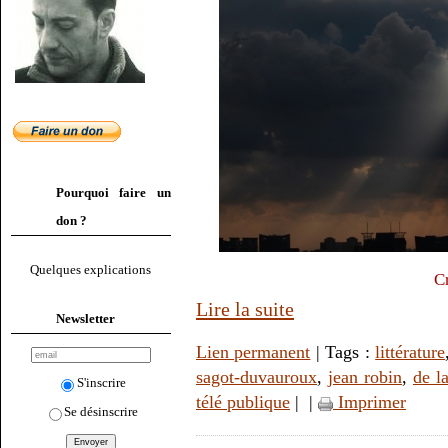
Pourquoi faire un
don ?
Quelques explications
C
Lire la suite
Newsletter
Lien permanent
| Tags :
littérature
sagot-duvauroux
,
jean robin
,
de la
S'inscrire
télé publique
|
|
Imprimer
Se désinscrire