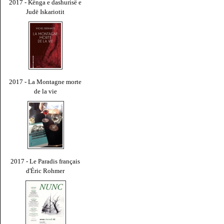
2017 - Kënga e dashurisë e
Judë Iskariotit
2017 - La Montagne morte
de la vie
2017 - Le Paradis français
d'Éric Rohmer