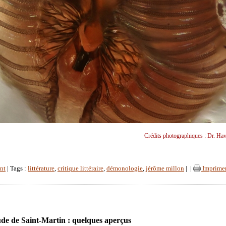
Crédits photographiques : Dr. Havi
nt
| Tags :
littérature
,
critique littéraire
,
démonologie
,
jérôme millon
|
|
Imprime
de de Saint-Martin : quelques aperçus