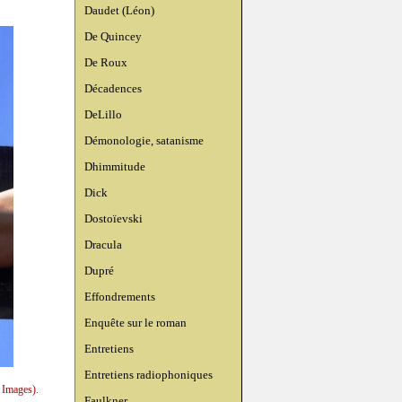
Daudet (Léon)
De Quincey
De Roux
Décadences
DeLillo
Démonologie, satanisme
Dhimmitude
Dick
Dostoïevski
Dracula
Dupré
Effondrements
Enquête sur le roman
Entretiens
Entretiens radiophoniques
 Images).
Faulkner