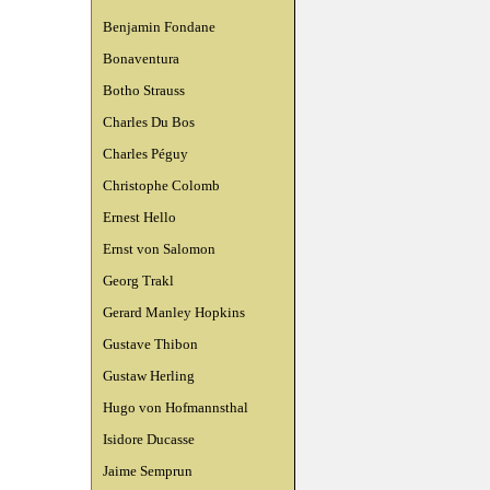
Benjamin Fondane
Bonaventura
Botho Strauss
Charles Du Bos
Charles Péguy
Christophe Colomb
Ernest Hello
Ernst von Salomon
Georg Trakl
Gerard Manley Hopkins
Gustave Thibon
Gustaw Herling
Hugo von Hofmannsthal
Isidore Ducasse
Jaime Semprun