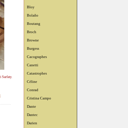
Bloy
Bolaño
Boutang
Broch
Browne
Burgess
Cacographes
Canetti
Catastrophes
 Sarfaty.
Céline
Conrad
r
Cristina Campo
Dante
Dantec
Darien