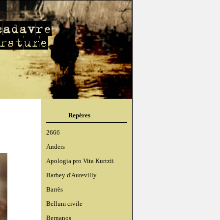
Repères
2666
Anders
Apologia pro Vita Kurtzii
Barbey d'Aurevilly
Barrès
Bellum civile
Bernanos