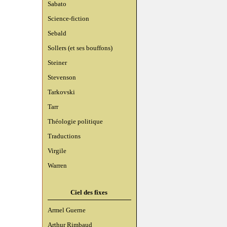
Sabato
Science-fiction
Sebald
Sollers (et ses bouffons)
Steiner
Stevenson
Tarkovski
Tarr
Théologie politique
Traductions
Virgile
Warren
Ciel des fixes
Armel Guerne
Arthur Rimbaud