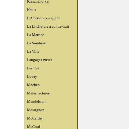
Krasznahorkai
Kraus
L'Amérique en guerre
La Littérature à contre-nuit
La Matrice
La Soudière
La Ville
Langages viciés
Les îles
Lowry
Machen
Mâles lectures
Mandelstam
Massignon
McCarthy
McCord