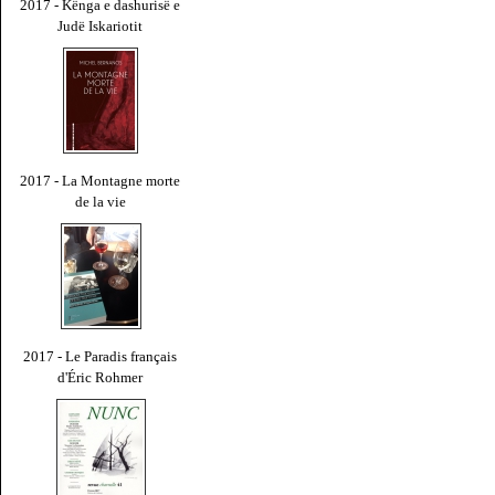
2017 - Kënga e dashurisë e
Judë Iskariotit
2017 - La Montagne morte
de la vie
2017 - Le Paradis français
d'Éric Rohmer