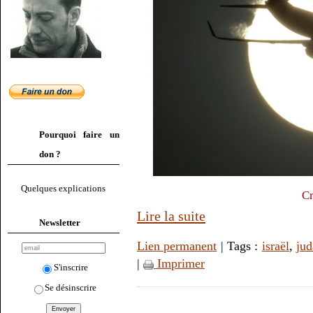
Pourquoi faire un
don ?
Quelques explications
Cr
Lire la suite
Newsletter
Lien permanent
| Tags :
israël
,
ju
|
Imprimer
S'inscrire
Se désinscrire