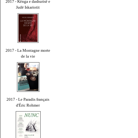
2017 - Kënga e dashurisë e
Judë Iskariotit
2017 - La Montagne morte
de la vie
2017 - Le Paradis français
d'Éric Rohmer