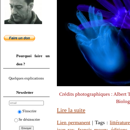
Pourquoi faire un
don ?
Quelques explications
Newsletter
Crédits photographiques : Albert
Biolog
Lire la suite
S'inscrire
Se désinscrire
Lien permanent
| Tags :
littératur
jean ray
,
francis moury
,
éditions 